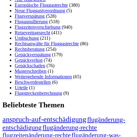
Europäische Fluggastrechte
(380)
Neue Fluggastverordnung
(5)
Flugverspätung
(528)
Flugannullierung
(518)
Flugzeitenverschiebung
(940)
Reisevertragsrecht
(411)
Umbuchung
(211)
Rechtsanwälte für Fluggastrechte
(86)
Rechtsberatung
(254)
Gepäckverspätung
(179)
Gepäckverlust
(74)
Gepäckschaden
(76)
Musterschreiben
(1)
Weitergehende Informationen
(65)
Beschwerdestellen
(6)
Urteile
(1)
Flugstreckenberechnung
(9)
Beliebteste Themen
anspruch-auf-entschädigung
flugänderung-
entschädigung
flugänderung-rechte
flugzeitenänderung-rechte
flugänderung-was-