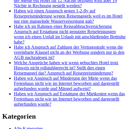
der Messe ein Hotel für 12 Nächte bezogen wird aber 19
Nächte in Rechnung gestellt werden?
Haben wir einen Anspruch gegen 1-2-fly auf
Reisepreisminderung wegen Reisemangels weil es im Hotel
nur eine mangelnde Wasserversorgung gab?
Habe ich im Rahmen einer Reiseabbruchversicherung
Anspruch auf Erstattung nicht genutzter Reiseleistungen
wenn ich einen Unfall im Urlaub mit anschließender Bettruhe
habe?
Habe ich Anspruch auf Zahlung der Vertragsstrafe wenn die
vereinbarte Klausel nicht an der Werbung sondern nur in den
AGB nachzulesen ist?
Welche Ansprüche haben wir wenn gebuchtes Hotel trotz
Hinweis nicht rollstuhlgerecht ist? Stellt dies einen
Reisemangel dar? Anspruch auf Reisepreisminderung?
Haben wir Anspruch auf Minderung der Miete wenn das
Ferienhaus nicht wie im Internet beworben und dargestellt
aufgefunden wurde und Mängel aufweist?
Haben wir Anspruch auf Erstattung der Mietkosten wenn das
Ferienhaus nicht wie im Internet beworben und dargestellt
aufgefunden wurde?
Kategorien
Alle Kategorien