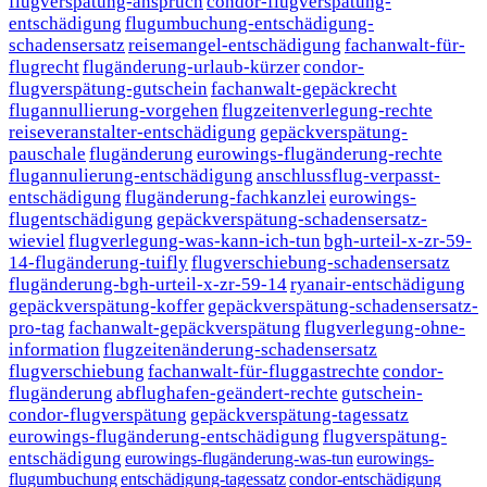
flugverspätung-anspruch
condor-flugverspätung-
entschädigung
flugumbuchung-entschädigung-
schadensersatz
reisemangel-entschädigung
fachanwalt-für-
flugrecht
flugänderung-urlaub-kürzer
condor-
flugverspätung-gutschein
fachanwalt-gepäckrecht
flugannullierung-vorgehen
flugzeitenverlegung-rechte
reiseveranstalter-entschädigung
gepäckverspätung-
pauschale
flugänderung
eurowings-flugänderung-rechte
flugannulierung-entschädigung
anschlussflug-verpasst-
entschädigung
flugänderung-fachkanzlei
eurowings-
flugentschädigung
gepäckverspätung-schadensersatz-
wieviel
flugverlegung-was-kann-ich-tun
bgh-urteil-x-zr-59-
14-flugänderung-tuifly
flugverschiebung-schadensersatz
flugänderung-bgh-urteil-x-zr-59-14
ryanair-entschädigung
gepäckverspätung-koffer
gepäckverspätung-schadensersatz-
pro-tag
fachanwalt-gepäckverspätung
flugverlegung-ohne-
information
flugzeitenänderung-schadensersatz
flugverschiebung
fachanwalt-für-fluggastrechte
condor-
flugänderung
abflughafen-geändert-rechte
gutschein-
condor-flugverspätung
gepäckverspätung-tagessatz
eurowings-flugänderung-entschädigung
flugverspätung-
entschädigung
eurowings-flugänderung-was-tun
eurowings-
flugumbuchung
entschädigung-tagessatz
condor-entschädigung