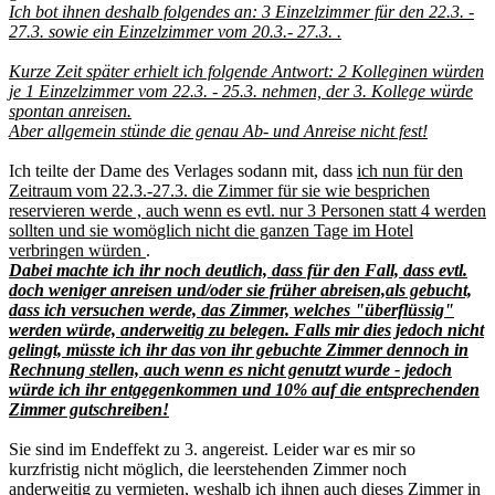
Ich bot ihnen deshalb folgendes an: 3 Einzelzimmer für den 22.3. -
27.3. sowie ein Einzelzimmer vom 20.3.- 27.3. .
Kurze Zeit später erhielt ich folgende Antwort: 2 Kolleginen würden
je 1 Einzelzimmer vom 22.3. - 25.3. nehmen, der 3. Kollege würde
spontan anreisen.
Aber allgemein stünde die genau Ab- und Anreise nicht fest!
Ich teilte der Dame des Verlages sodann mit, dass
ich nun für den
Zeitraum vom 22.3.-27.3. die Zimmer für sie wie besprichen
reservieren werde , auch wenn es evtl. nur 3 Personen statt 4 werden
sollten und sie womöglich nicht die ganzen Tage im Hotel
verbringen würden
.
Dabei machte ich ihr noch deutlich, dass für den Fall, dass evtl.
doch weniger anreisen und/oder sie früher abreisen,als gebucht,
dass ich versuchen werde, das Zimmer, welches "überflüssig"
werden würde, anderweitig zu belegen. Falls mir dies jedoch nicht
gelingt, müsste ich ihr das von ihr gebuchte Zimmer dennoch in
Rechnung stellen, auch wenn es nicht genutzt wurde - jedoch
würde ich ihr entgegenkommen und 10% auf die entsprechenden
Zimmer gutschreiben!
Sie sind im Endeffekt zu 3. angereist. Leider war es mir so
kurzfristig nicht möglich, die leerstehenden Zimmer noch
anderweitig zu vermieten, weshalb ich ihnen auch dieses Zimmer in