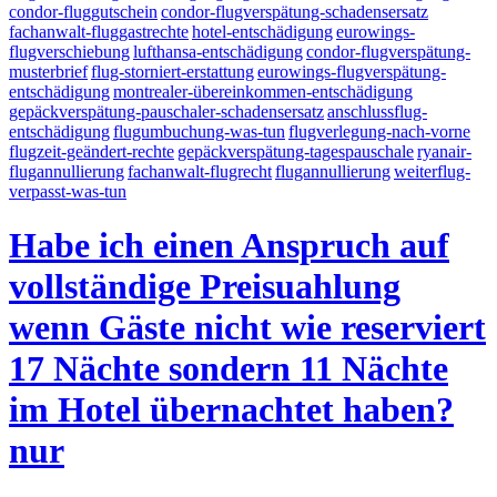
condor-fluggutschein
condor-flugverspätung-schadensersatz
fachanwalt-fluggastrechte
hotel-entschädigung
eurowings-
flugverschiebung
lufthansa-entschädigung
condor-flugverspätung-
musterbrief
flug-storniert-erstattung
eurowings-flugverspätung-
entschädigung
montrealer-übereinkommen-entschädigung
gepäckverspätung-pauschaler-schadensersatz
anschlussflug-
entschädigung
flugumbuchung-was-tun
flugverlegung-nach-vorne
flugzeit-geändert-rechte
gepäckverspätung-tagespauschale
ryanair-
flugannullierung
fachanwalt-flugrecht
flugannullierung
weiterflug-
verpasst-was-tun
Habe ich einen Anspruch auf
vollständige Preisuahlung
wenn Gäste nicht wie reserviert
17 Nächte sondern 11 Nächte
im Hotel übernachtet haben?
nur