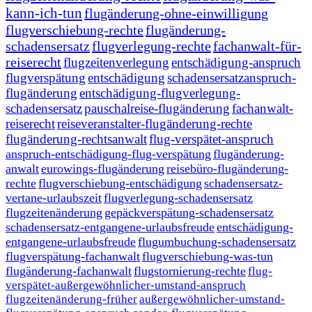
kann-ich-tun
flugänderung-ohne-einwilligung
flugverschiebung-rechte
flugänderung-
schadensersatz
flugverlegung-rechte
fachanwalt-für-
reiserecht
flugzeitenverlegung
entschädigung-anspruch
flugverspätung
entschädigung
schadensersatzanspruch-
flugänderung
entschädigung-flugverlegung-
schadensersatz
pauschalreise-flugänderung
fachanwalt-
reiserecht
reiseveranstalter-flugänderung-rechte
flugänderung-rechtsanwalt
flug-verspätet-anspruch
anspruch-entschädigung-flug-verspätung
flugänderung-
anwalt
eurowings-flugänderung
reisebüro-flugänderung-
rechte
flugverschiebung-entschädigung
schadensersatz-
vertane-urlaubszeit
flugverlegung-schadensersatz
flugzeitenänderung
gepäckverspätung-schadensersatz
schadensersatz-entgangene-urlaubsfreude
entschädigung-
entgangene-urlaubsfreude
flugumbuchung-schadensersatz
flugverspätung-fachanwalt
flugverschiebung-was-tun
flugänderung-fachanwalt
flugstornierung-rechte
flug-
verspätet-außergewöhnlicher-umstand-anspruch
flugzeitenänderung-früher
außergewöhnlicher-umstand-