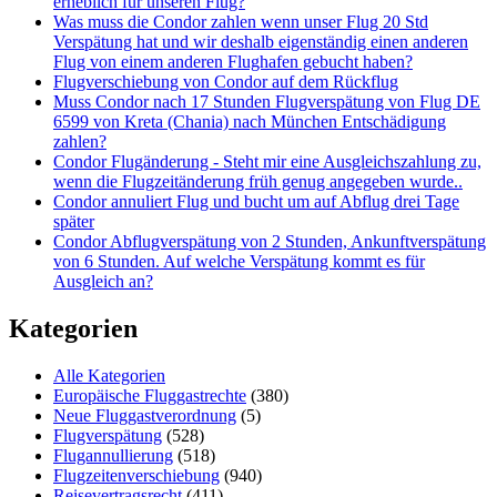
erheblich für unseren Flug?
Was muss die Condor zahlen wenn unser Flug 20 Std
Verspätung hat und wir deshalb eigenständig einen anderen
Flug von einem anderen Flughafen gebucht haben?
Flugverschiebung von Condor auf dem Rückflug
Muss Condor nach 17 Stunden Flugverspätung von Flug DE
6599 von Kreta (Chania) nach München Entschädigung
zahlen?
Condor Flugänderung - Steht mir eine Ausgleichszahlung zu,
wenn die Flugzeitänderung früh genug angegeben wurde..
Condor annuliert Flug und bucht um auf Abflug drei Tage
später
Condor Abflugverspätung von 2 Stunden, Ankunftverspätung
von 6 Stunden. Auf welche Verspätung kommt es für
Ausgleich an?
Kategorien
Alle Kategorien
Europäische Fluggastrechte
(380)
Neue Fluggastverordnung
(5)
Flugverspätung
(528)
Flugannullierung
(518)
Flugzeitenverschiebung
(940)
Reisevertragsrecht
(411)