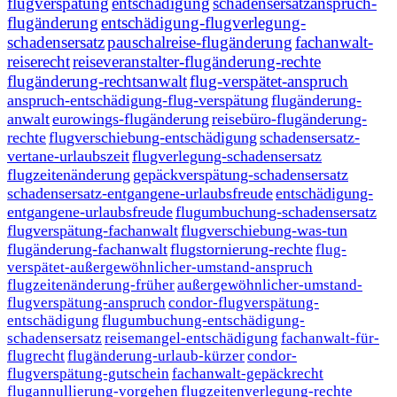
flugverspätung
entschädigung
schadensersatzanspruch-
flugänderung
entschädigung-flugverlegung-
schadensersatz
pauschalreise-flugänderung
fachanwalt-
reiserecht
reiseveranstalter-flugänderung-rechte
flugänderung-rechtsanwalt
flug-verspätet-anspruch
anspruch-entschädigung-flug-verspätung
flugänderung-
anwalt
eurowings-flugänderung
reisebüro-flugänderung-
rechte
flugverschiebung-entschädigung
schadensersatz-
vertane-urlaubszeit
flugverlegung-schadensersatz
flugzeitenänderung
gepäckverspätung-schadensersatz
schadensersatz-entgangene-urlaubsfreude
entschädigung-
entgangene-urlaubsfreude
flugumbuchung-schadensersatz
flugverspätung-fachanwalt
flugverschiebung-was-tun
flugänderung-fachanwalt
flugstornierung-rechte
flug-
verspätet-außergewöhnlicher-umstand-anspruch
flugzeitenänderung-früher
außergewöhnlicher-umstand-
flugverspätung-anspruch
condor-flugverspätung-
entschädigung
flugumbuchung-entschädigung-
schadensersatz
reisemangel-entschädigung
fachanwalt-für-
flugrecht
flugänderung-urlaub-kürzer
condor-
flugverspätung-gutschein
fachanwalt-gepäckrecht
flugannullierung-vorgehen
flugzeitenverlegung-rechte