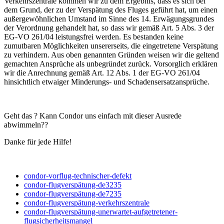
Verkehrszentrale kommen wir zu dem Ergebnis, dass es sich bei
dem Grund, der zu der Verspätung des Fluges geführt hat, um einen
außergewöhnlichen Umstand im Sinne des 14. Erwägungsgrundes
der Verordnung gehandelt hat, so dass wir gemäß Art. 5 Abs. 3 der
EG-VO 261/04 leistungsfrei werden. Es bestanden keine
zumutbaren Möglichkeiten unsererseits, die eingetretene Verspätung
zu verhindern. Aus oben genannten Gründen weisen wir die geltend
gemachten Ansprüche als unbegründet zurück. Vorsorglich erklären
wir die Anrechnung gemäß Art. 12 Abs. 1 der EG-VO 261/04
hinsichtlich etwaiger Minderungs- und Schadensersatzansprüche.
Geht das ? Kann Condor uns einfach mit dieser Ausrede
abwimmeln??
Danke für jede Hilfe!
condor-vorflug-technischer-defekt
condor-flugverspätung-de3235
condor-flugverspätung-de7235
condor-flugverspätung-verkehrszentrale
condor-flugverspätung-unerwartet-aufgetretener-
flugsicherheitsmangel