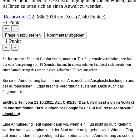
Sollte Condor Ihnen diese Entschädigung nicht zahlen wollen, dann
ist Ihnen zu raten sich an einen Anwalt zu wenden.
Beantwortet
22, Mär 2016
von
Zeta
(
7,340
Punkte)
+1
Punkt
+1
Punkt
Sie haben einen Flug mit Condor wahrgenommen. Der Flug wurde verschoben, weshalb
Sie eine Verspätung von 18 Stunden hatten. In einem solchen Fall lässt sich bereits von
einer Annullierung des ursprünglich gebuchten Fluges ausgehen.
Bei einer Annullierung kann Ihnen ein Anspruch auf Ausgleichsleistungen aus
der europäischen Fluggastrechte Verordnung zustehen. Dazu auch das
folgende Urteil:
EuGH, Urteil vom 13.10.2011, Az.: C-83/10 (Das Urteil lässt sich im Volltext
im Internet finden. Dazu einfach bei Google "
Az.: C-83/10
reise-recht-wiki"
eingeben)
Eine Annullierung liegt immer dann vor, wenn ein Flug nicht so durchgeführt
werden kann wie geplant und der Start daher aufgegeben wird. Wird ein Flug
auf einen anderen Tag verlegt, ist darin ebenfalls eine Annullierung zu sehen.