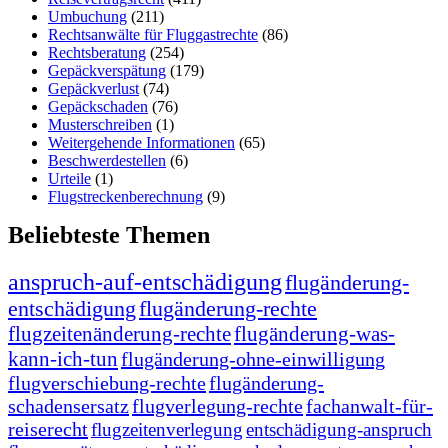
Umbuchung
(211)
Rechtsanwälte für Fluggastrechte
(86)
Rechtsberatung
(254)
Gepäckverspätung
(179)
Gepäckverlust
(74)
Gepäckschaden
(76)
Musterschreiben
(1)
Weitergehende Informationen
(65)
Beschwerdestellen
(6)
Urteile
(1)
Flugstreckenberechnung
(9)
Beliebteste Themen
anspruch-auf-entschädigung
flugänderung-
entschädigung
flugänderung-rechte
flugzeitenänderung-rechte
flugänderung-was-
kann-ich-tun
flugänderung-ohne-einwilligung
flugverschiebung-rechte
flugänderung-
schadensersatz
flugverlegung-rechte
fachanwalt-für-
reiserecht
flugzeitenverlegung
entschädigung-anspruch