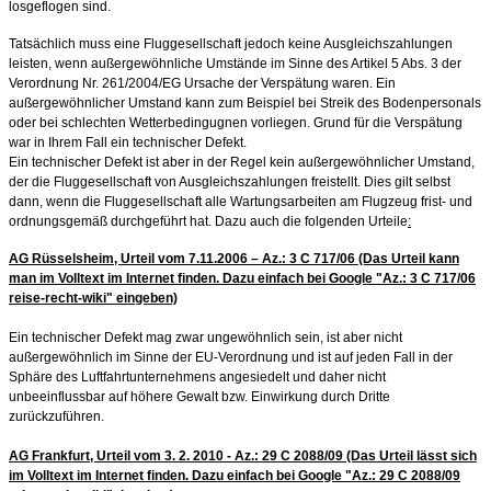
losgeflogen sind.
Tatsächlich muss eine Fluggesellschaft jedoch keine Ausgleichszahlungen
leisten, wenn außergewöhnliche Umstände im Sinne des Artikel 5 Abs. 3 der
Verordnung Nr. 261/2004/EG Ursache der Verspätung waren. Ein
außergewöhnlicher Umstand kann zum Beispiel bei Streik des Bodenpersonals
oder bei schlechten Wetterbedingugnen vorliegen.
Grund für die Verspätung
war in Ihrem Fall ein technischer Defekt.
Ein technischer Defekt ist aber in der Regel kein außergewöhnlicher Umstand,
der die Fluggesellschaft von Ausgleichszahlungen freistellt. Dies gilt selbst
dann, wenn die Fluggesellschaft alle Wartungsarbeiten am Flugzeug frist- und
ordnungsgemäß durchgeführt hat. Dazu auch die folgenden Urteile
:
AG Rüsselsheim, Urteil vom 7.11.2006 – Az.: 3 C 717/06 (Das Urteil kann
man im Volltext im Internet finden. Dazu einfach bei Google "
Az.: 3 C 717/06
reise-recht-wiki" eingeben)
Ein technischer Defekt mag zwar ungewöhnlich sein, ist aber nicht
außergewöhnlich im Sinne der EU-Verordnung und ist auf jeden Fall in der
Sphäre des Luftfahrtunternehmens angesiedelt und daher nicht
unbeeinflussbar auf höhere Gewalt bzw. Einwirkung durch Dritte
zurückzuführen.
AG Frankfurt, Urteil vom 3. 2. 2010 - Az.: 29 C 2088/09 (Das Urteil lässt sich
im Volltext im Internet finden. Dazu einfach bei Google "
Az.: 29 C 2088/09