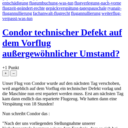
entschädigung
flugumbuchung-was-tun
flugverlegung-nach-vorne
flugzeit-geändert-rechte
gepäckverspätung-tagespauschale
ryanair-
flugannullierung
fachanwalt-flugrecht
flugannullierung
weiterflug-
verpasst-was-tun
Condor technischer Defekt auf
dem Vorflug
außergewöhnlicher Umstand?
+1
Punkt
Unser Flug von Condor wurde auf den nächsten Tag verschoben,
weil angeblich auf dem Vorflug ein technischer Defekt vorlag und
die Maschine nun erst repariert werden muss. Erst am nächsten Tag
kam dann endlich das reparierte Flugzeug. Wir hatten dann eine
Verspätung von 18 Stunden!
Nun schreibt Condor das :
"Nach der uns vorliegenden Stellungnahme unserer