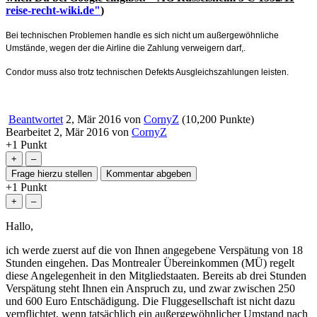
reise-recht-wiki.de"
)
Bei technischen Problemen handle es sich nicht um außergewöhnliche
Umstände, wegen der die Airline die Zahlung verweigern darf,.
Condor muss also trotz technischen Defekts Ausgleichszahlungen leisten.
Beantwortet
2, Mär 2016
von
CornyZ
(
10,200
Punkte)
Bearbeitet
2, Mär 2016
von
CornyZ
+1
Punkt
+1
Punkt
Hallo,
ich werde zuerst auf die von Ihnen angegebene Verspätung von 18
Stunden eingehen. Das Montrealer Übereinkommen (MÜ) regelt
diese Angelegenheit in den Mitgliedstaaten. Bereits ab drei Stunden
Verspätung steht Ihnen ein Anspruch zu, und zwar zwischen 250
und 600 Euro Entschädigung. Die Fluggesellschaft ist nicht dazu
verpflichtet, wenn tatsächlich ein außergewöhnlicher Umstand nach