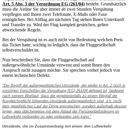
Art. 5 Abs. 3 der Verordnung EG (261/04)
besteht. Grundsätzlich
muss die Airline Sie aber immer ab zwei Stunden Verspätung
verpflegen und Ihnen zwei Telefonate, E-Mails oder Faxe
ermöglichen. Bei Abflug am nächsten Tag stehen Ihnen Unterkunft
und Transfer zu. Wird der Flug komplett gestrichen, gelten
abweichende Regeln.
Bei der Verspätung ist es auch nicht von Bedeutung welchen Preis
das Ticket hatte, wichtig ist lediglich, dass die Fluggesellschaft
selbstverschuldet ist.
Nun beschreiben Sie, dass die Fluggesellschaft auf
außergewöhnliche Umstände verweist und somit Ihnen den
Anspruch nicht zusagen möchte. Sie sprechen vorher jedoch von
einem technischen Defekt.
"Der Begriff der außergewöhnlichen Umstände, der weder in Art. 2 noch in
sonstigen Vorschriften der Verordnung (EG) 261/04 definiert ist, bedeutet
nach seinem Wortlaut, dass die gegebenenfalls zu einem Wegfall der
Ausgleichspflicht führenden Umstände außergewöhnlich sind, d.h. nicht
dem gewöhnlichen Lauf der Dinge entsprechen, sondern außerhalb dessen
liegen, was üblicherweise mit dem Ablauf der Personenbeförderung im
Luftverkehr verbunden ist oder verbunden sein kann."
Umstände, die im Zusammenhang mit einem den Luftverkehr