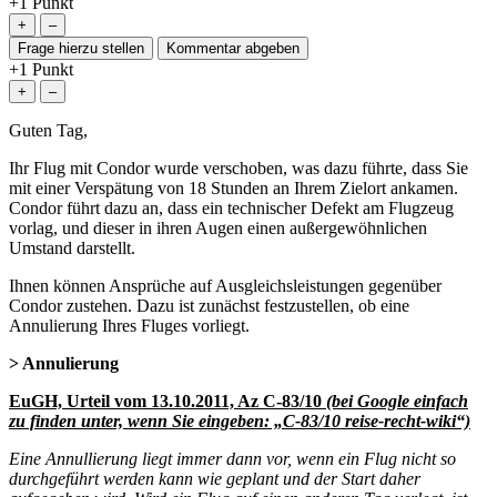
+1
Punkt
+1
Punkt
Guten Tag,
Ihr Flug mit Condor wurde verschoben, was dazu führte, dass Sie
mit einer Verspätung von 18 Stunden an Ihrem Zielort ankamen.
Condor führt dazu an, dass ein technischer Defekt am Flugzeug
vorlag, und dieser in ihren Augen einen außergewöhnlichen
Umstand darstellt.
Ihnen können Ansprüche auf Ausgleichsleistungen gegenüber
Condor zustehen. Dazu ist zunächst festzustellen, ob eine
Annulierung Ihres Fluges vorliegt.
> Annulierung
EuGH, Urteil vom 13.10.2011, Az C-83/10
(bei Google einfach
zu finden unter, wenn Sie eingeben: „C-83/10 reise-recht-wiki“)
Eine Annullierung liegt immer dann vor, wenn ein Flug nicht so
durchgeführt werden kann wie geplant und der Start daher