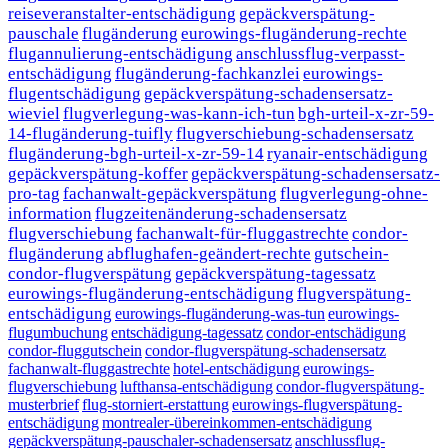
reiseveranstalter-entschädigung
gepäckverspätung-
pauschale
flugänderung
eurowings-flugänderung-rechte
flugannulierung-entschädigung
anschlussflug-verpasst-
entschädigung
flugänderung-fachkanzlei
eurowings-
flugentschädigung
gepäckverspätung-schadensersatz-
wieviel
flugverlegung-was-kann-ich-tun
bgh-urteil-x-zr-59-
14-flugänderung-tuifly
flugverschiebung-schadensersatz
flugänderung-bgh-urteil-x-zr-59-14
ryanair-entschädigung
gepäckverspätung-koffer
gepäckverspätung-schadensersatz-
pro-tag
fachanwalt-gepäckverspätung
flugverlegung-ohne-
information
flugzeitenänderung-schadensersatz
flugverschiebung
fachanwalt-für-fluggastrechte
condor-
flugänderung
abflughafen-geändert-rechte
gutschein-
condor-flugverspätung
gepäckverspätung-tagessatz
eurowings-flugänderung-entschädigung
flugverspätung-
entschädigung
eurowings-flugänderung-was-tun
eurowings-
flugumbuchung
entschädigung-tagessatz
condor-entschädigung
condor-fluggutschein
condor-flugverspätung-schadensersatz
fachanwalt-fluggastrechte
hotel-entschädigung
eurowings-
flugverschiebung
lufthansa-entschädigung
condor-flugverspätung-
musterbrief
flug-storniert-erstattung
eurowings-flugverspätung-
entschädigung
montrealer-übereinkommen-entschädigung
gepäckverspätung-pauschaler-schadensersatz
anschlussflug-