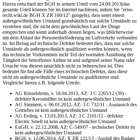
Hierzu entschied der BGH in seinem Urteil vom 24.09.2013(das
gesamte Urteil können Sie im Internet nachlesen, indem Sie "reise-
recht.wiki.de BGH X ZR 160/12" googeln), dass unter einem
außergewöhnlichen Umstand grundsätzlich nur solche Umstände zu
verstehen sind, die nicht dem gewöhnlichen Lauf der Dinge
entsprechen und somit außerhalb dessen liegen, was üblicherweise
mit dem Ablauf der Personenbeförderung im Luftverkehr verbunden
ist. Im Bezug auf technische Defekte bedeutet dies, dass nur solche
Umstände als außergewöhnlich qualifiziert werden können, wenn
das technische Vorkommnis nicht Teil der normalen Ausübung der
Tätigkeit der betroffenen Airline ist und aufgrund seiner Natur oder
Ursache von diesem tatsächlich nicht zu beherrschen ist. Dies
bedeutet für fast alle Fälle eines technischen Defekts, dass diese
nicht als außergewöhnliche Umstände zu qualifizieren sind.
Vergleiche hierzu z.B. folgende Urteile:
AG Rüsselsheim, v. 18.04.2013, AZ: 3 C 2265/12 (39) -
defekter Kerosinfilter ist kein außergewöhnlicher Umstand
AG Simmern, v. 06.01.2012, AZ: 3 C 732/11 - Austausch des
Getriebes ist kein außergewöhnlicher Umstand
AG Erding, v. 13.03.2013, AZ: 3 C 2101/12 - defekter
Electric Smell ist kein außergewöhnlicher Umstand
EuGH, v. 22.12.2008, AZ: C-549/07 - technischer Defekt ist
kein außergewöhnlicher Umstand
BGH, v. 12.06.2014, AZ: X ZR 121/13 - Ausfall des Radars