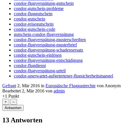
condor-flugverspätung-gutschein
condor-gutschein-probleme
condor-fluggutschein
condor-gutschein
condor-reisegutschein
condor-gutschein-code
gutschein-condor-flugverspätung
condor-flugverspätung-musterschreiben
condor-flugverspätung-musterbrief
condor-flugverspätung-schadensersatz
condor-gutschein-einlösen
condor-flugverspätung-entschädigung
condor-flugdienst
condor-flugverspätung-urteil
condor-unerwartet-aufgetretener-flugsicherheitsmangel
Gefragt
2, Mär 2016
in
Europäische Fluggastrechte
von
Anonym
Bearbeitet
2, Mär 2016
von
admin
+1
Punkt
13
Antworten