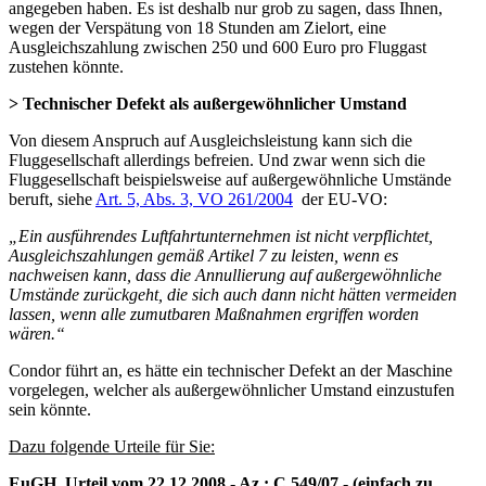
angegeben haben. Es ist deshalb nur grob zu sagen, dass Ihnen,
wegen der Verspätung von 18 Stunden am Zielort, eine
Ausgleichszahlung zwischen 250 und 600 Euro pro Fluggast
zustehen könnte.
> Technischer Defekt als außergewöhnlicher Umstand
Von diesem Anspruch auf Ausgleichsleistung kann sich die
Fluggesellschaft allerdings befreien. Und zwar wenn sich die
Fluggesellschaft beispielsweise auf außergewöhnliche Umstände
beruft, siehe
Art. 5, Abs. 3, VO 261/2004
der EU-VO:
„Ein ausführendes Luftfahrtunternehmen ist nicht verpflichtet,
Ausgleichszahlungen gemäß Artikel 7 zu leisten, wenn es
nachweisen kann, dass die Annullierung auf außergewöhnliche
Umstände zurückgeht, die sich auch dann nicht hätten vermeiden
lassen, wenn alle zumutbaren Maßnahmen ergriffen worden
wären.“
Condor führt an, es hätte ein technischer Defekt an der Maschine
vorgelegen, welcher als außergewöhnlicher Umstand einzustufen
sein könnte.
Dazu folgende Urteile für Sie:
EuGH, Urteil vom 22.12.2008 - Az.: C 549/07 - (einfach zu