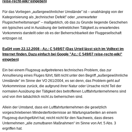
reise-recht-wiki"eingeben)
Für das Vorliegen „außergewöhnlicher Umstände” ist – unabhängig von der
Kategorisierung als „technischer Defekt” oder „unerwarteter
Flugsicherheitsmangel” – maßgeblich, ob das zu Grunde liegende Geschehen
ein typisches und in Ausübung der betrieblichen Tätigkeit zu erwartendes
Vorkommnis darstellt oder ob es der Beherrschbarkeit der Fluggesellschaft
entzogen ist.
EuGH vom 22.12.2008 - Az.: C 549/07 (Das Urteil lässt sich im Volltext im
Internet finden. Dazu einfach bei Google "
Az.: C 549/07
reise-recht-wiki"
eingeben)
Ein bei einem Flugzeug aufgetretenes technisches Problem, das zur
Annullierung eines Fluges führt, fällt nicht unter den Begriff „außergewöhnliche
Umstände“ im Sinne der VO 261/2004, es sei denn, das Problem geht auf
Vorkommnisse zurück, die aufgrund ihrer Natur oder Ursache nicht Teil der
normalen Ausübung der Tätigkeit des betroffenen Luftfahrtunternehmens sind
und von ihm tatsächlich nicht zu beherrschen sind.
Allein der Umstand, dass ein Luftfahrtunternehmen die gesetzlich
vorgeschriebenen Mindesterfordernisse an Wartungsarbeiten an einem
Flugzeug durchgeführt hat, reicht nicht für den Nachweis, dass dieses
Unternehmen „alle zumutbaren Maßnahmen“ im Sinne von Art. 5 Abs. 3
ergriffen hat.