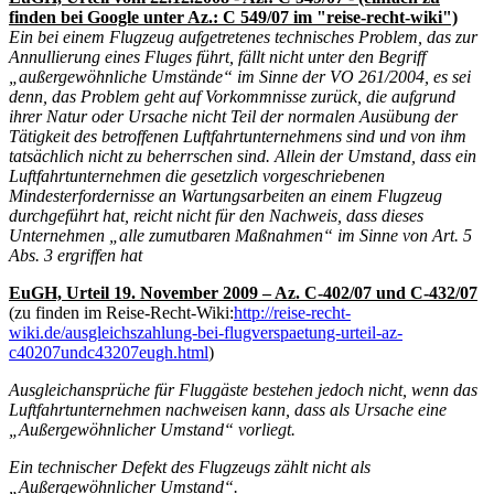
finden bei Google unter Az.: C 549/07 im "reise-recht-wiki")
Ein bei einem Flugzeug aufgetretenes technisches Problem, das zur
Annullierung eines Fluges führt, fällt nicht unter den Begriff
„außergewöhnliche Umstände“ im Sinne der VO 261/2004, es sei
denn, das Problem geht auf Vorkommnisse zurück, die aufgrund
ihrer Natur oder Ursache nicht Teil der normalen Ausübung der
Tätigkeit des betroffenen Luftfahrtunternehmens sind und von ihm
tatsächlich nicht zu beherrschen sind. Allein der Umstand, dass ein
Luftfahrtunternehmen die gesetzlich vorgeschriebenen
Mindesterfordernisse an Wartungsarbeiten an einem Flugzeug
durchgeführt hat, reicht nicht für den Nachweis, dass dieses
Unternehmen „alle zumutbaren Maßnahmen“ im Sinne von Art. 5
Abs. 3 ergriffen hat
EuGH, Urteil 19. November 2009 – Az. C-402/07 und C-432/07
(zu finden im Reise-Recht-Wiki:
http://reise-recht-
wiki.de/ausgleichszahlung-bei-flugverspaetung-urteil-az-
c40207undc43207eugh.html
)
Ausgleichansprüche für Fluggäste bestehen jedoch nicht, wenn das
Luftfahrtunternehmen nachweisen kann, dass als Ursache eine
„Außergewöhnlicher Umstand“ vorliegt.
Ein technischer Defekt des Flugzeugs zählt nicht als
„Außergewöhnlicher Umstand“.