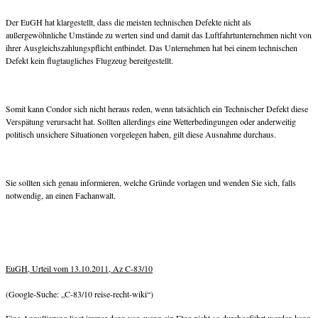
Der EuGH hat klargestellt, dass die meisten technischen Defekte nicht als
außergewöhnliche Umstände zu werten sind und damit das Luftfahrtunternehmen nicht von
ihrer Ausgleichszahlungspflicht entbindet. Das Unternehmen hat bei einem technischen
Defekt kein flugtaugliches Flugzeug bereitgestellt.
Somit kann Condor sich nicht heraus reden, wenn tatsächlich ein Technischer Defekt diese
Verspätung verursacht hat. Sollten allerdings eine Wetterbedingungen oder anderweitig
politisch unsichere Situationen vorgelegen haben, gilt diese Ausnahme durchaus.
Sie sollten sich genau informieren, welche Gründe vorlagen und wenden Sie sich, falls
notwendig, an einen Fachanwalt.
EuGH, Urteil vom 13.10.2011, Az C-83/10
(Google-Suche: „C-83/10 reise-recht-wiki“)
Eine Annullierung liegt immer dann vor, wenn ein Flug nicht so durchgeführt werden kann