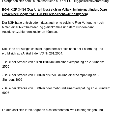
Es ergeben sich somit auch Ansprüche aus der EU-Fluggastrechteverordnung.
BGH- X ZR 34/14 (Das Urteil lässt sich im Volltext im Internet finden. Dazu
einfach bei Google "
Az.: C-83/10
reise-recht-wiki" eingeben)
Der BGH hatte entschieden, dass auch eine zeitliche Flug-Verlegung nach
hinten einer Nichtbeförderung gleichkomme und dem Kunden dann
Ausgleichszahlungen zustehen könnten.
Die Höhe der Ausgleichsazhlungen bemisst sich nach der Entfernung und
ergibt sich aus Artikel 7 der VO Nr. 261/2004.
- Bei einer Strecke von bis zu 1500km und einer Verspätung ab 2 Stunden:
250€
- Bei einer Strecke von 1500km bis 3500km und einer Verspätung ab 3
Stunden: 400€
- Bei einer Strecke von 3500km oder mehr und einer Verspätung ab 4 Stunden:
600€
Leider lässt sich Ihren Angaben nicht entnehmen, wo Sie hingeflogen und