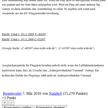
wie geplant und der Start daher aufgegeben wird. Wird ein Flug auf einen anderen Tag
verlegt, ist darin ebenfalls eine Annullierung zu sehen. Es ergeben sich somit auch
Ansprüche aus der EU-Fluggastrechteverordnung.
EuGH, Urteil v. 19.11.2009, C-402/07
EuGH, Urteil v. 19.11.2009 C-432/07
(Google-Suche: „C-402/07 reise-recht-wiki.de“ / „C-432/07 reise-recht-wiki.de“)
Ausgleichansprüche für Fluggäste bestehen jedoch nicht, wenn das Luftfahrtunternehmen
nachweisen kann, dass als Ursache eine „Außergewöhnlicher Umstand“ vorliegt. Ein
technischer Defekt des Flugzeugs zählt nicht als Außergewöhnlicher Umstand.
Beantwortet
7, Mär 2016
von
NatalieS
(
15,270
Punkte)
+1
Punkt