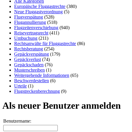
Alle Kategorien
Europäische Fluggastrechte
(380)
Neue Fluggastverordnung
(5)
Flugverspätung
(528)
Flugannullierung
(518)
Flugzeitenverschiebung
(940)
Reisevertragsrecht
(411)
Umbuchung
(211)
Rechtsanwälte für Fluggastrechte
(86)
Rechtsberatung
(254)
Gepäckverspätung
(179)
Gepäckverlust
(74)
Gepäckschaden
(76)
Musterschreiben
(1)
Weitergehende Informationen
(65)
Beschwerdestellen
(6)
Urteile
(1)
Flugstreckenberechnung
(9)
Als neuer Benutzer anmelden
Benutzername: