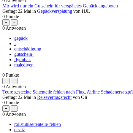
0
Antworten
Mir wird nur ein Gutschein für verspätetes Gepäck angeboten
Gefragt
22 Mai
in
Gepäckverspätung
von
HJL
0
Punkte
0
Antworten
gepäck
-
entschädigung
gutschein-
flydubai-
malediven
0
Punkte
0
Antworten
Teure gesteckte Seitenteile fehlen nach Flug, Airline Schadenersatzpfl
Gefragt
22 Mai
in
Reisevertragsrecht
von
Oli
0
Punkte
0
Antworten
rollstuhlseitenteile-fehlen
ersatz