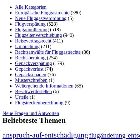
Alle Kategorien
Europäische Fluggastrechte
(380)
Neue Fluggastverordnung
(5)
Flugverspätung
(528)
Flugannullierung
(518)
Flugzeitenverschiebung
(940)
Reisevertragsrecht
(411)
Umbuchung
(211)
Rechtsanwälte für Fluggastrechte
(86)
Rechtsberatung
(254)
Gepäckverspätung
(179)
Gepäckverlust
(74)
Gepäckschaden
(76)
Musterschreiben
(1)
Weitergehende Informationen
(65)
Beschwerdestellen
(6)
Urteile
(1)
Flugstreckenberechnung
(9)
Neue Fragen und Antworten
Beliebteste Themen
anspruch-auf-entschädigung
flugänderung-ent