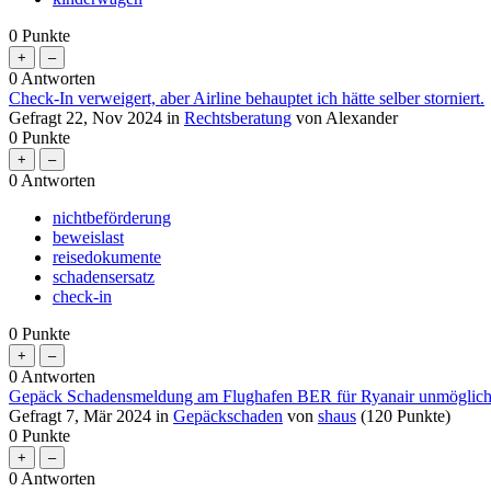
0
Punkte
0
Antworten
Check-In verweigert, aber Airline behauptet ich hätte selber storniert.
Gefragt
22, Nov 2024
in
Rechtsberatung
von
Alexander
0
Punkte
0
Antworten
nichtbeförderung
beweislast
reisedokumente
schadensersatz
check-in
0
Punkte
0
Antworten
Gepäck Schadensmeldung am Flughafen BER für Ryanair unmöglich. 
Gefragt
7, Mär 2024
in
Gepäckschaden
von
shaus
(
120
Punkte)
0
Punkte
0
Antworten