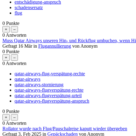
entschädigung-anspruch
schadensersatz
flug
0
Punkte
0
Antworten
Muss Qatar Airways unseren Hin- und Rückflug umbuchen, wenn Hinf
Gefragt
16 Mär
in
Flugannullierung
von
Anonym
0
Punkte
0
Antworten
qatar-airways-flug-verspätung-rechte
qatar-airways
qatar-airways-stornierung
qatar-airways-flugverspätung-rechte
qatar-airways-flugverspätung-urteil
qatar-airways-flugverspätung-anspruch
0
Punkte
0
Antworten
Rollator wurde nach Flug/Pauschalreise kaputt wieder übergeben
Gefragt
3, Feb 2025
in
Gepäckschaden
von
Anonym