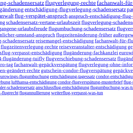
ung-schadensersatz
flugverlegung-rechte
fachanwalt-für
ugänderung
entschädigung-flugverlegung-schadensersatz
pa
anwalt
flug-verspätet-anspruch
anspruch-entschädigung-flug
ung
schadensersatz-vertane-urlaubszeit
flugverlegung-schadens
gangene-urlaubsfreude
flugumbuchung-schadensersatz
flugver
nlicher-umstand-anspruch
flugzeitenänderung-früher
außergew
-schadensersatz
reisemangel-entschädigung
fachanwalt-für-fl
flugzeitenverlegung-rechte
reiseveranstalter-entschädigung
ge
sflug-verpasst-entschädigung
flugänderung-fachkanzlei
eurow
4-flugänderung-tuifly
flugverschiebung-schadensersatz
flugänd
ro-tag
fachanwalt-gepäckverspätung
flugverlegung-ohne-info
en-geändert-rechte
gutschein-condor-flugverspätung
gepäckve
eurowings-flugumbuchung
entschädigung-tagessatz
condor-entschädig
iebung
lufthansa-entschädigung
condor-flugverspätung-musterbrief
flug-
ler-schadensersatz
anschlussflug-entschädigung
flugumbuchung-was-t
-flugrecht
flugannullierung
weiterflug-verpasst-was-tun