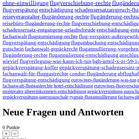
ohne-einwilligung
flugverschiebung-rechte
flugänder
flugverspätung
entschädigung
schadensersatzanspruch-fl
reiseveranstalter-flugänderung-rechte
flugänderung-rechts
reisebüro-flugänderung-rechte
flugverschiebung-entschädig
schadensersatz-entgangene-urlaubsfreude
entschädigung-ent
fachanwalt
flugstornierung-rechte
flug-verspätet-außergewöh
flugverspätung-entschädigung
flugumbuchung-entschädigung
gutschein
fachanwalt-gepäckrecht
flugannullierung-vorgehen
flugänderung-rechte
flugannulierung-entschädigung
anschlus
wieviel
flugverlegung-was-kann-ich-tun
bgh-urteil-x-zr-59-1
gepäckverspätung-koffer
gepäckverspätung-schadensersatz-p
fachanwalt-für-fluggastrechte
condor-flugänderung
abflughaf
flugverspätung-entschädigung
eurowings-flugänderung-was-tun
fachanwalt-fluggastrechte
hotel-entschädigung
eurowings-flugversch
montrealer-übereinkommen-entschädigung
gepäckverspätung-pauscha
gepäckverspätung-tagespauschale
ryanair-flugannullierung
fachanwalt
Neue Fragen und Antworten
0
Punkte