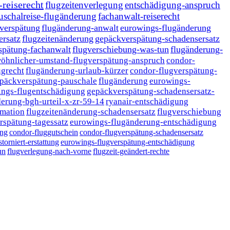
-reiserecht
flugzeitenverlegung
entschädigung-anspruch
uschalreise-flugänderung
fachanwalt-reiserecht
-verspätung
flugänderung-anwalt
eurowings-flugänderung
ersatz
flugzeitenänderung
gepäckverspätung-schadensersatz
spätung-fachanwalt
flugverschiebung-was-tun
flugänderung-
öhnlicher-umstand-flugverspätung-anspruch
condor-
ugrecht
flugänderung-urlaub-kürzer
condor-flugverspätung-
päckverspätung-pauschale
flugänderung
eurowings-
ings-flugentschädigung
gepäckverspätung-schadensersatz-
erung-bgh-urteil-x-zr-59-14
ryanair-entschädigung
rmation
flugzeitenänderung-schadensersatz
flugverschiebung
rspätung-tagessatz
eurowings-flugänderung-entschädigung
ung
condor-fluggutschein
condor-flugverspätung-schadensersatz
storniert-erstattung
eurowings-flugverspätung-entschädigung
un
flugverlegung-nach-vorne
flugzeit-geändert-rechte