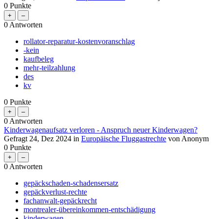
0
Punkte
0
Antworten
rollator-reparatur-kostenvoranschlag
-kein
kaufbeleg
mehr-teilzahlung
des
kv
0
Punkte
0
Antworten
Kinderwagenaufsatz verloren - Anspruch neuer Kinderwagen?
Gefragt
24, Dez 2024
in
Europäische Fluggastrechte
von
Anonym
0
Punkte
0
Antworten
gepäckschaden-schadensersatz
gepäckverlust-rechte
fachanwalt-gepäckrecht
montrealer-übereinkommen-entschädigung
kinderwagen