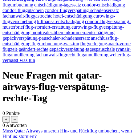
flugumbuchung
entschädigung-tagessatz
condor-entschädigung
condor-fluggutschein
condor-flugverspätung-schadensersatz
fachanwalt-fluggastrechte
hotel-entschädigung
eurowings-
flugverschiebung
lufthansa-entschädigung
condor-flugverspätung-
musterbrief
flug-storniert-erstattung
eurowings-flugverspätung-
entschädigung
montrealer-übereinkommen-entschädigung
gepäckverspätung-pauschaler-schadensersatz
anschlussflug-
entschädigung
flugumbuchung-was-tun
flugverlegung-nach-vorne
flugzeit-geändert-rechte
gepäckverspätung-tagespauschale
ryanair-
flugannullierung
fachanwalt-flugrecht
flugannullierung
weiterflug-
verpasst-was-tun
Neue Fragen mit qatar-
airways-flug-verspätung-
rechte-Tag
0
Punkte
0
Antworten
Muss Qatar Airways unseren Hin- und Rückflug umbuchen, wenn
Hinflug storniert?