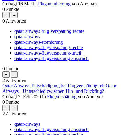
Gefragt
16 Mär
in
Flugannullierung
von
Anonym
0
Punkte
0
Antworten
qatar-airways-flug-verspätung-rechte
qatar-airways
qatar-airways-stornierung
qatar-airways-flugverspätung-rechte
qatar-airways-flugverspätung-urteil
qatar-airways-flugverspätung-anspruch
0
Punkte
2
Antworten
Qatar Airways Entschädigung bei Flugverspätung mit Qatar
Airways - Unterschied zwischen Hin- und Rückflug?
Gefragt
7, Feb 2020
in
Flugverspätung
von
Anonym
0
Punkte
2
Antworten
qatar-airways
qatar-airways-flugverspätung-anspruch
qatar-airways-flugverspätung-rechte