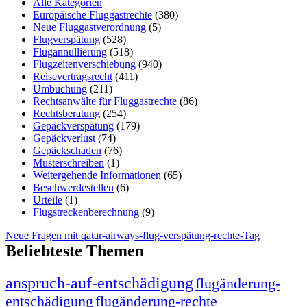
Alle Kategorien
Europäische Fluggastrechte
(380)
Neue Fluggastverordnung
(5)
Flugverspätung
(528)
Flugannullierung
(518)
Flugzeitenverschiebung
(940)
Reisevertragsrecht
(411)
Umbuchung
(211)
Rechtsanwälte für Fluggastrechte
(86)
Rechtsberatung
(254)
Gepäckverspätung
(179)
Gepäckverlust
(74)
Gepäckschaden
(76)
Musterschreiben
(1)
Weitergehende Informationen
(65)
Beschwerdestellen
(6)
Urteile
(1)
Flugstreckenberechnung
(9)
Neue Fragen mit qatar-airways-flug-verspätung-rechte-Tag
Beliebteste Themen
anspruch-auf-entschädigung
flugänderung-
entschädigung
flugänderung-rechte