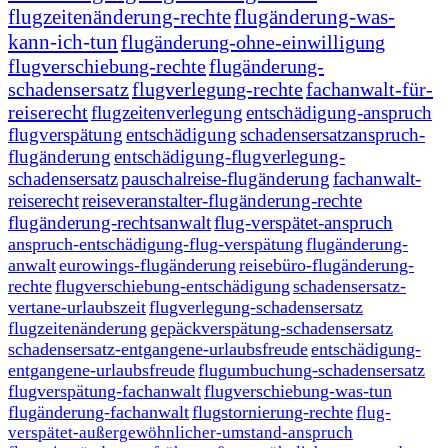
flugzeitenänderung-rechte
flugänderung-was-
kann-ich-tun
flugänderung-ohne-einwilligung
flugverschiebung-rechte
flugänderung-
schadensersatz
flugverlegung-rechte
fachanwalt-für-
reiserecht
flugzeitenverlegung
entschädigung-anspruch
flugverspätung
entschädigung
schadensersatzanspruch-
flugänderung
entschädigung-flugverlegung-
schadensersatz
pauschalreise-flugänderung
fachanwalt-
reiserecht
reiseveranstalter-flugänderung-rechte
flugänderung-rechtsanwalt
flug-verspätet-anspruch
anspruch-entschädigung-flug-verspätung
flugänderung-
anwalt
eurowings-flugänderung
reisebüro-flugänderung-
rechte
flugverschiebung-entschädigung
schadensersatz-
vertane-urlaubszeit
flugverlegung-schadensersatz
flugzeitenänderung
gepäckverspätung-schadensersatz
schadensersatz-entgangene-urlaubsfreude
entschädigung-
entgangene-urlaubsfreude
flugumbuchung-schadensersatz
flugverspätung-fachanwalt
flugverschiebung-was-tun
flugänderung-fachanwalt
flugstornierung-rechte
flug-
verspätet-außergewöhnlicher-umstand-anspruch