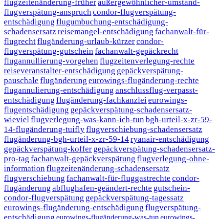
flugzeitenänderung-früher
außergewöhnlicher-umstand-
flugverspätung-anspruch
condor-flugverspätung-
entschädigung
flugumbuchung-entschädigung-
schadensersatz
reisemangel-entschädigung
fachanwalt-für-
flugrecht
flugänderung-urlaub-kürzer
condor-
flugverspätung-gutschein
fachanwalt-gepäckrecht
flugannullierung-vorgehen
flugzeitenverlegung-rechte
reiseveranstalter-entschädigung
gepäckverspätung-
pauschale
flugänderung
eurowings-flugänderung-rechte
flugannulierung-entschädigung
anschlussflug-verpasst-
entschädigung
flugänderung-fachkanzlei
eurowings-
flugentschädigung
gepäckverspätung-schadensersatz-
wieviel
flugverlegung-was-kann-ich-tun
bgh-urteil-x-zr-59-
14-flugänderung-tuifly
flugverschiebung-schadensersatz
flugänderung-bgh-urteil-x-zr-59-14
ryanair-entschädigung
gepäckverspätung-koffer
gepäckverspätung-schadensersatz-
pro-tag
fachanwalt-gepäckverspätung
flugverlegung-ohne-
information
flugzeitenänderung-schadensersatz
flugverschiebung
fachanwalt-für-fluggastrechte
condor-
flugänderung
abflughafen-geändert-rechte
gutschein-
condor-flugverspätung
gepäckverspätung-tagessatz
eurowings-flugänderung-entschädigung
flugverspätung-
entschädigung
eurowings-flugänderung-was-tun
eurowings-