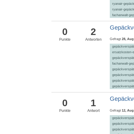
ryanair-gepäc
ryanair-gepäc
fachanwalt-ge
Gepäckve
0
2
Gefragt
28, Aug
Punkte
Antworten
gepäckverspät
ersatzkosten-e
gepäckverspät
fachanwalt-ge
gepäckverspät
gepäckverspä
gepäckverspät
gepäckverspä
Gepäckve
0
1
Gefragt
12, Aug
Punkte
Antwort
gepäckverspä
gepäckverspä
gepäckverspät