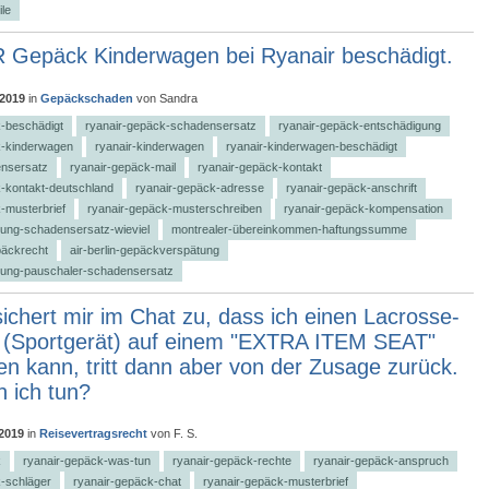
ile
Gepäck Kinderwagen bei Ryanair beschädigt.
 2019
in
Gepäckschaden
von
Sandra
k-beschädigt
ryanair-gepäck-schadensersatz
ryanair-gepäck-entschädigung
k-kinderwagen
ryanair-kinderwagen
ryanair-kinderwagen-beschädigt
ensersatz
ryanair-gepäck-mail
ryanair-gepäck-kontakt
-kontakt-deutschland
ryanair-gepäck-adresse
ryanair-gepäck-anschrift
-musterbrief
ryanair-gepäck-musterschreiben
ryanair-gepäck-kompensation
ung-schadensersatz-wieviel
montrealer-übereinkommen-haftungssumme
päckrecht
air-berlin-gepäckverspätung
ung-pauschaler-schadensersatz
ichert mir im Chat zu, dass ich einen Lacrosse-
 (Sportgerät) auf einem "EXTRA ITEM SEAT"
n kann, tritt dann aber von der Zusage zurück.
 ich tun?
 2019
in
Reisevertragsrecht
von
F. S.
k
ryanair-gepäck-was-tun
ryanair-gepäck-rechte
ryanair-gepäck-anspruch
k-schläger
ryanair-gepäck-chat
ryanair-gepäck-musterbrief