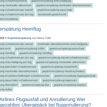
ung-schadensprotokoll
gepäckverspätung-entschädigung
tung-montrealer-abkommen
gepäckverspätung-montrealer-übereinkommen
ung-schadensersatz-wieviel
gepäckverspätung-pauschale
ung-schadensersatz-pro-tag
fachanwalt-gepäckrecht
päckverspätung
rspätung Heimflug
2019
in
Gepäckverspätung
von
Nancy Felkl
ung-schadensersatz-wieviel
montrealer-übereinkommen-entschädigung
päckrecht
gepäckverspätung-koffer
gepäckverspätung-pauschale
ung-heimflug
gepäckverspätung-rückflug
ung-schadensersatz-pro-tag
gepäckverspätung-wieviel-schadensersatz
ung-entschädigung-pro-tag
gepäckverspätung-montrealer-abkommen
ung-paschaler-schadensersatz
gepäckverspätung-musterbrief
ung-montrealer-übereinkommen
gepäckverspätung-musterschreiben
ung-ersatzbeschaffungen-schadensersatz
gepäckverspätung-tagespauschale
ung-pauschaler-schadensersatz
gepäckverspätung-tagessatz
ung-düsseldorf
gepäckverspätung-dus
gepäckverspätung-istanbul
ung-dubai
Airlines Flugausfall und Annullierung Wer
t gezahltes Übergepäck bei flugannulierung?