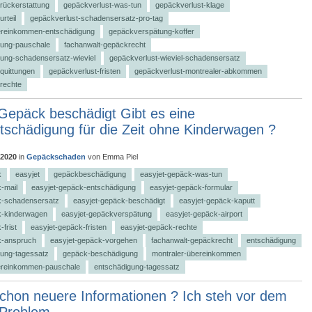
rückerstattung
gepäckverlust-was-tun
gepäckverlust-klage
rteil
gepäckverlust-schadensersatz-pro-tag
ereinkommen-entschädigung
gepäckverspätung-koffer
ung-pauschale
fachanwalt-gepäckrecht
ung-schadensersatz-wieviel
gepäckverlust-wieviel-schadensersatz
quittungen
gepäckverlust-fristen
gepäckverlust-montrealer-abkommen
rechte
Gepäck beschädigt Gibt es eine
ntschädigung für die Zeit ohne Kinderwagen ?
 2020
in
Gepäckschaden
von
Emma Piel
k
easyjet
gepäckbeschädigung
easyjet-gepäck-was-tun
-mail
easyjet-gepäck-entschädigung
easyjet-gepäck-formular
k-schadensersatz
easyjet-gepäck-beschädigt
easyjet-gepäck-kaputt
k-kinderwagen
easyjet-gepäckverspätung
easyjet-gepäck-airport
frist
easyjet-gepäck-fristen
easyjet-gepäck-rechte
k-anspruch
easyjet-gepäck-vorgehen
fachanwalt-gepäckrecht
entschädigung
ung-tagessatz
gepäck-beschädigung
montraler-übereinkommen
ereinkommen-pauschale
entschädigung-tagessatz
schon neuere Informationen ? Ich steh vor dem
 Problem