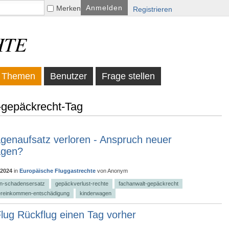
Merken
Registrieren
HTE
Themen
Benutzer
Frage stellen
-gepäckrecht-Tag
genaufsatz verloren - Anspruch neuer
agen?
 2024
in
Europäische Fluggastrechte
von
Anonym
n-schadensersatz
gepäckverlust-rechte
fachanwalt-gepäckrecht
ereinkommen-entschädigung
kinderwagen
lug Rückflug einen Tag vorher