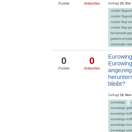
Gefragt
23, Dez
Punkte
Antworten
condor-flugver
condor-flugum
condor-flug-v
condor-flug-ge
fachanwalt-ge
gepäckverspät
montrealer-üb
Eurowing
0
0
Eurowing
Punkte
Antworten
angezeig
herunter
bleibt?
Gefragt
15, Nov
eurowings
eurowings-gel
eurowings-kof
eurowings-koff
eurowings-kon
eurowings-urtei