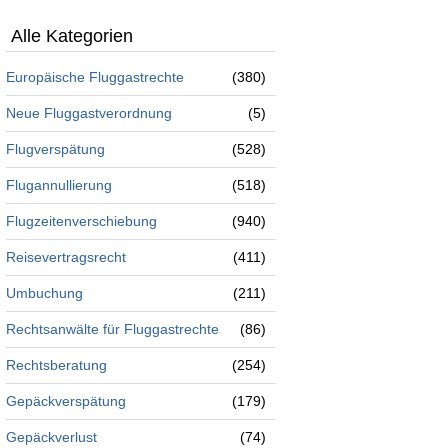
Alle Kategorien
Europäische Fluggastrechte
(380)
Neue Fluggastverordnung
(5)
Flugverspätung
(528)
Flugannullierung
(518)
Flugzeitenverschiebung
(940)
Reisevertragsrecht
(411)
Umbuchung
(211)
Rechtsanwälte für Fluggastrechte
(86)
Rechtsberatung
(254)
Gepäckverspätung
(179)
Gepäckverlust
(74)