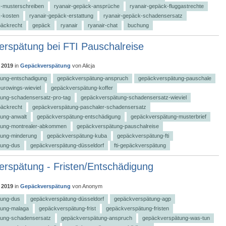
k-musterschreiben
ryanair-gepäck-ansprüche
ryanair-gepäck-fluggastrechte
k-kosten
ryanair-gepäck-erstattung
ryanair-gepäck-schadensersatz
päckrecht
gepäck
ryanair
ryanair-chat
buchung
rspätung bei FTI Pauschalreise
 2019
in
Gepäckverspätung
von
Alicja
ung-entschadigung
gepäckverspätung-anspruch
gepäckverspätung-pauschale
urowings-wieviel
gepäckverspätung-koffer
ung-schadensersatz-pro-tag
gepäckverspätung-schadensersatz-wieviel
päckrecht
gepäckverspätung-paschaler-schadensersatz
ung-anwalt
gepäckverspätung-entschädigung
gepäckverspätung-musterbrief
tung-montrealer-abkommen
gepäckverspätung-pauschalreise
ung-minderung
gepäckverspätung-kuba
gepäckverspätung-fti
tung-dus
gepäckverspätung-düsseldorf
fti-gepäckverspätung
rspätung - Fristen/Entschädigung
 2019
in
Gepäckverspätung
von
Anonym
tung-dus
gepäckverspätung-düsseldorf
gepäckverspätung-agp
tung-malaga
gepäckverspätung-frist
gepäckverspätung-fristen
ung-schadensersatz
gepäckverspätung-anspruch
gepäckverspätung-was-tun