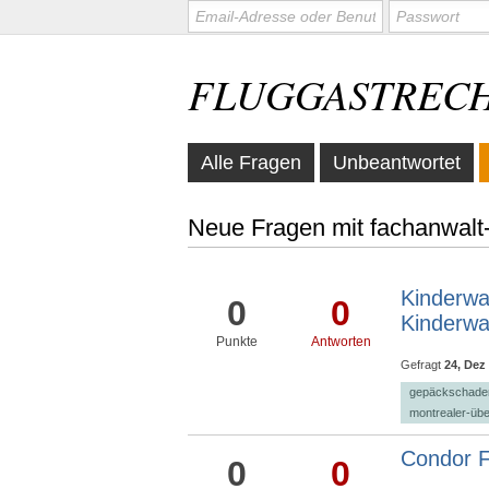
FLUGGASTREC
Alle Fragen
Unbeantwortet
Neue Fragen mit fachanwalt
Kinderwa
0
0
Kinderw
Punkte
Antworten
Gefragt
24, Dez
gepäckschade
montrealer-üb
Condor F
0
0