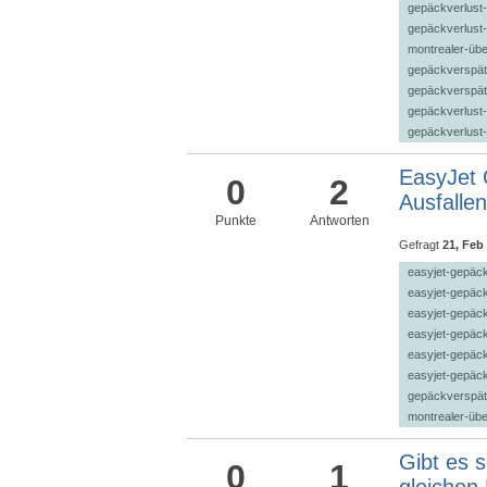
gepäckverlust-
gepäckverlust-u
montrealer-üb
gepäckverspät
gepäckverspät
gepäckverlust-
gepäckverlust-
EasyJet 
0
2
Ausfalle
Punkte
Antworten
Gefragt
21, Feb
easyjet-gepäc
easyjet-gepäck
easyjet-gepäc
easyjet-gepäc
easyjet-gepäck-
easyjet-gepäc
gepäckverspät
montrealer-üb
Gibt es 
0
1
gleichen