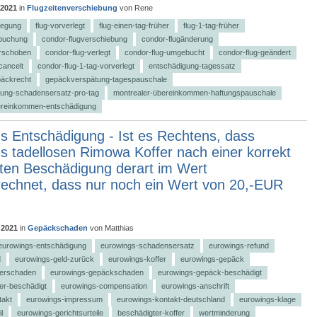
 2021
in
Flugzeitenverschiebung
von
Rene
legung
flug-vorverlegt
flug-einen-tag-früher
flug-1-tag-früher
buchung
condor-flugverschiebung
condor-flugänderung
erschoben
condor-flug-verlegt
condor-flug-umgebucht
condor-flug-geändert
cancelt
condor-flug-1-tag-vorverlegt
entschädigung-tagessatz
päckrecht
gepäckverspätung-tagespauschale
ung-schadensersatz-pro-tag
montrealer-übereinkommen-haftungspauschale
ereinkommen-entschädigung
s Entschädigung - Ist es Rechtens, dass
s tadellosen Rimowa Koffer nach einer korrekt
ten Beschädigung derart im Wert
rechnet, dass nur noch ein Wert von 20,-EUR
 2021
in
Gepäckschaden
von
Matthias
eurowings-entschädigung
eurowings-schadensersatz
eurowings-refund
d
eurowings-geld-zurück
eurowings-koffer
eurowings-gepäck
ferschaden
eurowings-gepäckschaden
eurowings-gepäck-beschädigt
er-beschädigt
eurowings-compensation
eurowings-anschrift
takt
eurowings-impressum
eurowings-kontakt-deutschland
eurowings-klage
l
eurowings-gerichtsurteile
beschädigter-koffer
wertminderung