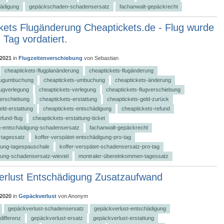
ädigung
gepäckschaden-schadensersatz
fachanwalt-gepäckrecht
kets Flugänderung Cheaptickets.de - Flug wurde
 Tag vordatiert.
 2021
in
Flugzeitenverschiebung
von
Sebastian
cheaptickets-flugplanänderung
cheaptickets-flugänderung
flugumbuchung
cheaptickets-umbuchung
cheaptickets-änderung
lugverlegung
cheaptickets-verlegung
cheaptickets-flugverschiebung
verschiebung
cheaptickets-erstattung
cheaptickets-geld-zurück
eld-erstattung
cheaptickets-entschädigung
cheaptickets-refund
efund-flug
cheaptickets-erstattung-ticket
-entschädigung-schadensersatz
fachanwalt-gepäckrecht
-tagessatz
koffer-verspätet-entschädigung-pro-tag
ung-tagespauschale
koffer-verspätet-schadensersatz-pro-tag
ung-schadensersatz-wieviel
montraler-übereinkommen-tagessatz
rlust Entschädigung Zusatzaufwand
 2020
in
Gepäckverlust
von
Anonym
gepäckverlust-schadensersatz
gepäckverlust-entschädigung
differenz
gepäckverlust-ersatz
gepäckverlust-erstattung