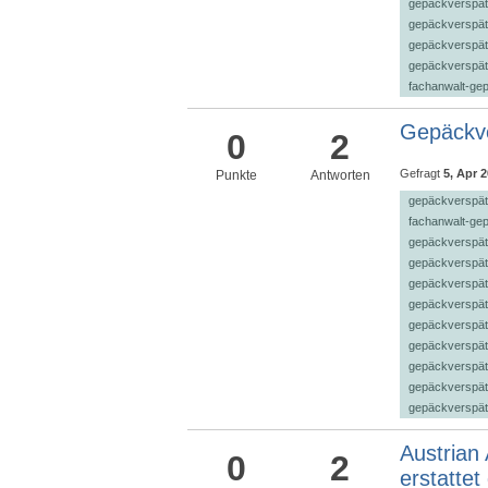
gepäckverspät
gepäckverspä
gepäckverspät
gepäckverspät
fachanwalt-ge
Gepäckve
0
2
Gefragt
5, Apr 
Punkte
Antworten
gepäckverspät
fachanwalt-ge
gepäckverspät
gepäckverspät
gepäckverspät
gepäckverspät
gepäckverspät
gepäckverspät
gepäckverspät
gepäckverspät
gepäckverspät
Austrian 
0
2
erstatte