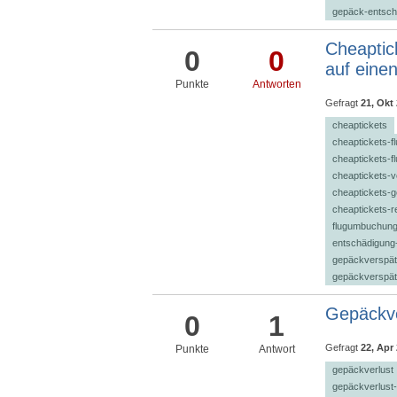
gepäck-entsch
Cheaptic
0
0
auf einen
Punkte
Antworten
Gefragt
21, Okt
cheaptickets
cheaptickets-
cheaptickets-f
cheaptickets-
cheaptickets-g
cheaptickets-r
flugumbuchung
entschädigung
gepäckverspät
gepäckverspät
Gepäckve
0
1
Gefragt
22, Apr
Punkte
Antwort
gepäckverlust
gepäckverlust-