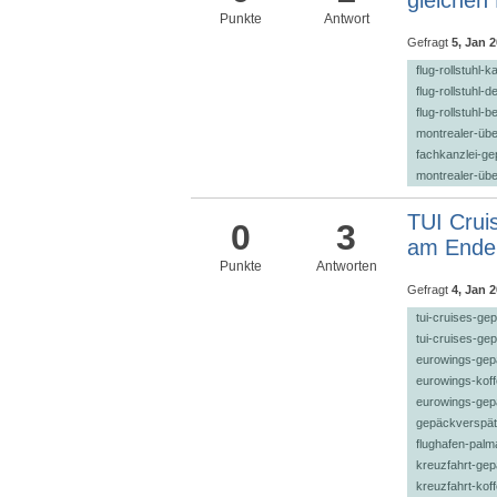
Punkte
Antwort
Gefragt
5, Jan 
flug-rollstuhl-k
flug-rollstuhl-
flug-rollstuhl-
montrealer-üb
fachkanzlei-g
montrealer-ü
TUI Crui
0
3
am Ende 
Punkte
Antworten
Gefragt
4, Jan 
tui-cruises-ge
tui-cruises-ge
eurowings-ge
eurowings-kof
eurowings-gep
gepäckverspät
flughafen-pal
kreuzfahrt-gep
kreuzfahrt-kof