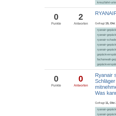
kreuzfahrt-urte
RYANAIR 
0
2
Gefragt
19, Okt
Punkte
Antworten
ryanair-gepäc
ryanair-gepäc
ryanair-schad
ryanair-gepäck
ryanair-gepäck
gepäckverspät
fachanwalt-ge
gepäckverspät
Ryanair s
0
0
Schläger
Punkte
Antworten
mitnehme
Was kann
Gefragt
11, Okt
ryanair-gepäc
ryanair-gepäc