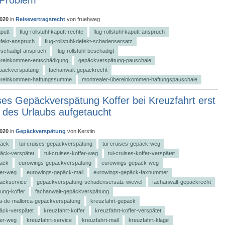
2020
in
Reisevertragsrecht
von
fruehweg
aputt
flug-rollstuhl-kaputt-rechte
flug-rollstuhl-kaputt-anspruch
defekt-anspruch
flug-rollstuhl-defekt-schadensersatz
beschädigt-anspruch
flug-rollstuhl-beschädigt
ereinkommen-entschädigung
gepäckverspätung-pauschale
epäckverspätung
fachanwalt-gepäckrecht
bereinkommen-haftungssumme
montrealer-übereinkommen-haftungspauschale
ses Gepäckverspätung Koffer bei Kreuzfahrt erst
des Urlaubs aufgetaucht
2020
in
Gepäckverspätung
von
Kerstin
päck
tui-cruises-gepäckverspätung
tui-cruises-gepäck-weg
päck-verspätet
tui-cruises-koffer-weg
tui-cruises-koffer-verspätet
päck
eurowings-gepäckverspätung
eurowings-gepäck-weg
fer-weg
eurowings-gepäck-mail
eurowings-gepäck-faxnummer
äckservice
gepäckverspätung-schadensersatz-wieviel
fachanwalt-gepäckrecht
ung-koffer
fachanwalt-gepäckverspätung
ma-de-mallorca-gepäckverspätung
kreuzfahrt-gepäck
äck-verspätet
kreuzfahrt-koffer
kreuzfahrt-koffer-verspätet
fer-weg
kreuzfahrt-service
kreuzfahrt-mail
kreuzfahrt-klage