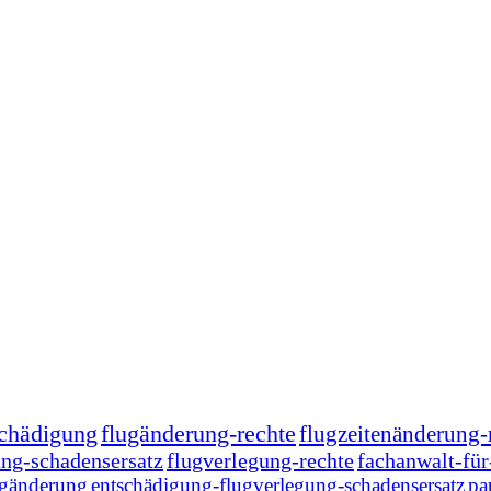
schädigung
flugänderung-rechte
flugzeitenänderung-
ung-schadensersatz
flugverlegung-rechte
fachanwalt-für
ugänderung
entschädigung-flugverlegung-schadensersatz
pa