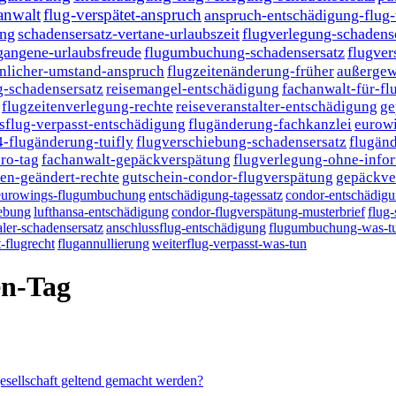
anwalt
flug-verspätet-anspruch
anspruch-entschädigung-flug
ung
schadensersatz-vertane-urlaubszeit
flugverlegung-schadens
gangene-urlaubsfreude
flugumbuchung-schadensersatz
flugver
nlicher-umstand-anspruch
flugzeitenänderung-früher
außergew
-schadensersatz
reisemangel-entschädigung
fachanwalt-für-fl
flugzeitenverlegung-rechte
reiseveranstalter-entschädigung
ge
sflug-verpasst-entschädigung
flugänderung-fachkanzlei
eurow
4-flugänderung-tuifly
flugverschiebung-schadensersatz
flugänd
ro-tag
fachanwalt-gepäckverspätung
flugverlegung-ohne-info
en-geändert-rechte
gutschein-condor-flugverspätung
gepäckve
eurowings-flugumbuchung
entschädigung-tagessatz
condor-entschädig
iebung
lufthansa-entschädigung
condor-flugverspätung-musterbrief
flug-
ler-schadensersatz
anschlussflug-entschädigung
flugumbuchung-was-t
-flugrecht
flugannullierung
weiterflug-verpasst-was-tun
en-Tag
gesellschaft geltend gemacht werden?