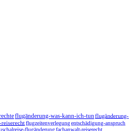
rechte
flugänderung-was-kann-ich-tun
flugänderung-
-reiserecht
flugzeitenverlegung
entschädigung-anspruch
uschalreise-flugänderung
fachanwalt-reiserecht