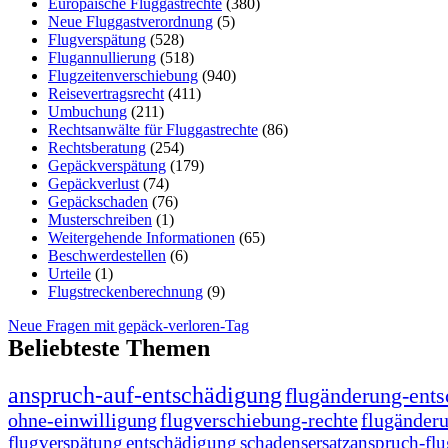
Europäische Fluggastrechte
(380)
Neue Fluggastverordnung
(5)
Flugverspätung
(528)
Flugannullierung
(518)
Flugzeitenverschiebung
(940)
Reisevertragsrecht
(411)
Umbuchung
(211)
Rechtsanwälte für Fluggastrechte
(86)
Rechtsberatung
(254)
Gepäckverspätung
(179)
Gepäckverlust
(74)
Gepäckschaden
(76)
Musterschreiben
(1)
Weitergehende Informationen
(65)
Beschwerdestellen
(6)
Urteile
(1)
Flugstreckenberechnung
(9)
Neue Fragen mit gepäck-verloren-Tag
Beliebteste Themen
anspruch-auf-entschädigung
flugänderung-ent
ohne-einwilligung
flugverschiebung-rechte
flugänder
flugverspätung
entschädigung
schadensersatzanspruch-fl