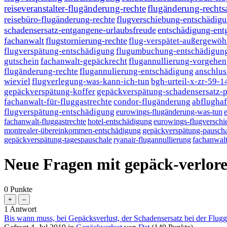
reiseveranstalter-flugänderung-rechte
flugänderung-rechts
reisebüro-flugänderung-rechte
flugverschiebung-entschädig
schadensersatz-entgangene-urlaubsfreude
entschädigung-ent
fachanwalt
flugstornierung-rechte
flug-verspätet-außergewöh
flugverspätung-entschädigung
flugumbuchung-entschädigung
gutschein
fachanwalt-gepäckrecht
flugannullierung-vorgehen
flugänderung-rechte
flugannulierung-entschädigung
anschlus
wieviel
flugverlegung-was-kann-ich-tun
bgh-urteil-x-zr-59-1
gepäckverspätung-koffer
gepäckverspätung-schadensersatz-p
fachanwalt-für-fluggastrechte
condor-flugänderung
abflughaf
flugverspätung-entschädigung
eurowings-flugänderung-was-tun
fachanwalt-fluggastrechte
hotel-entschädigung
eurowings-flugversch
montrealer-übereinkommen-entschädigung
gepäckverspätung-pauscha
gepäckverspätung-tagespauschale
ryanair-flugannullierung
fachanwalt
Neue Fragen mit gepäck-verlor
0
Punkte
1
Antwort
Bis wann muss, bei Gepäcksverlust, der Schadensersatz bei der Flug