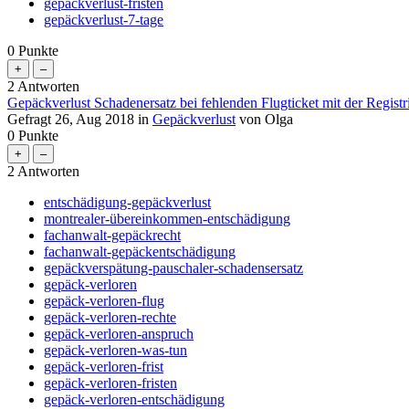
gepäckverlust-fristen
gepäckverlust-7-tage
0
Punkte
2
Antworten
Gepäckverlust Schadenersatz bei fehlenden Flugticket mit der Regis
Gefragt
26, Aug 2018
in
Gepäckverlust
von
Olga
0
Punkte
2
Antworten
entschädigung-gepäckverlust
montrealer-übereinkommen-entschädigung
fachanwalt-gepäckrecht
fachanwalt-gepäckentschädigung
gepäckverspätung-pauschaler-schadensersatz
gepäck-verloren
gepäck-verloren-flug
gepäck-verloren-rechte
gepäck-verloren-anspruch
gepäck-verloren-was-tun
gepäck-verloren-frist
gepäck-verloren-fristen
gepäck-verloren-entschädigung