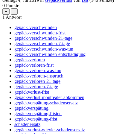
Gefragt
4, Jul 2019
in
Gepäckverlust
von
Dst
(
140
Punkte)
0
Punkte
1
Antwort
gepäck-verschwunden
gepäck-verschwunden-frist
gepäck-verschwunden-21-tage
gepäck-verschwunden-7-tage
gepäck-verschwunden-was-tun
gepäck-verschwunden-entschädigung
gepäck-verloren
gepäck-verloren-frist
gepäck-verloren-was-tun
gepäck-verloren-anspruch
gepäck-verloren-21-tage
gepäck-verloren-7-tage
gepäckverlust-frist
gepäckverlust-montrealer-abkommen
gepäckverspätung-schadensersatz
gepäckverspätung
gepäckverspätung-fristen
gepäckverspätung-frist
schadenersatz
gepäckverlust-wieviel-schadensersatz