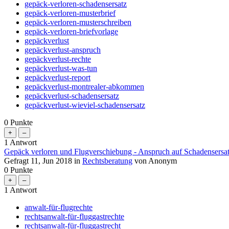
gepäck-verloren-schadensersatz
gepäck-verloren-musterbrief
gepäck-verloren-musterschreiben
gepäck-verloren-briefvorlage
gepäckverlust
gepäckverlust-anspruch
gepäckverlust-rechte
gepäckverlust-was-tun
gepäckverlust-report
gepäckverlust-montrealer-abkommen
gepäckverlust-schadensersatz
gepäckverlust-wieviel-schadensersatz
0
Punkte
1
Antwort
Gepäck verloren und Flugverschiebung - Anspruch auf Schadensersa
Gefragt
11, Jun 2018
in
Rechtsberatung
von
Anonym
0
Punkte
1
Antwort
anwalt-für-flugrechte
rechtsanwalt-für-fluggastrechte
rechtsanwalt-für-fluggastrecht