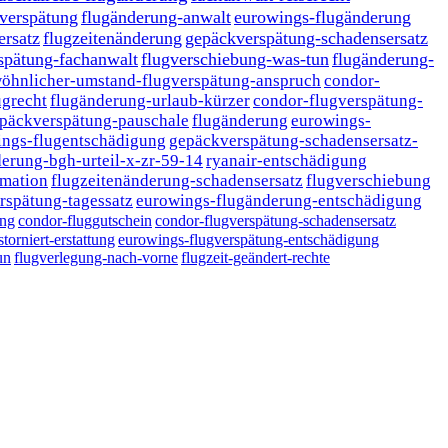
-verspätung
flugänderung-anwalt
eurowings-flugänderung
ersatz
flugzeitenänderung
gepäckverspätung-schadensersatz
spätung-fachanwalt
flugverschiebung-was-tun
flugänderung-
öhnlicher-umstand-flugverspätung-anspruch
condor-
ugrecht
flugänderung-urlaub-kürzer
condor-flugverspätung-
päckverspätung-pauschale
flugänderung
eurowings-
ings-flugentschädigung
gepäckverspätung-schadensersatz-
erung-bgh-urteil-x-zr-59-14
ryanair-entschädigung
rmation
flugzeitenänderung-schadensersatz
flugverschiebung
rspätung-tagessatz
eurowings-flugänderung-entschädigung
ung
condor-fluggutschein
condor-flugverspätung-schadensersatz
storniert-erstattung
eurowings-flugverspätung-entschädigung
un
flugverlegung-nach-vorne
flugzeit-geändert-rechte