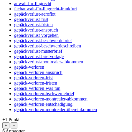
anwalt-für-flugrecht
fachanwalt-für-flugrecht-frankfurt
gepäckverlust-aeroflot
gepäckverlust-frist
gepäckverlust-fristen
gepäckverlust-anspruch
gepäckverlust-vorgehen
gepäckverlust-beschwerdebrief
gepäckverlust-beschwerdeschreiben
gepäckverlust-musterbrief
gepäckverlust-briefvorlage
gepäckverlust-montrealer-abkommen
gepäck-verloren
gepäck-verloren-anspruch
gepäck-verloren-frist
gepäck-verloren-fristen
gepäck-verloren-was-tun
gepäck-verloren-bschwerdebrief
gepäck-verloren-montrealer-abkommen
gepäck-verloren-entschädigung
gepäck-verloren-montrealer-übereinkommen
+1
Punkt
6
Antworten