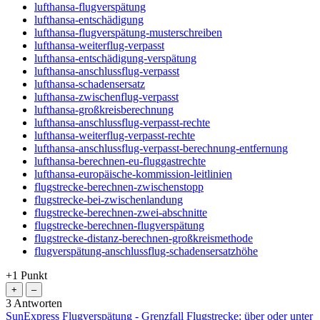
lufthansa-flugverspätung
lufthansa-entschädigung
lufthansa-flugverspätung-musterschreiben
lufthansa-weiterflug-verpasst
lufthansa-entschädigung-verspätung
lufthansa-anschlussflug-verpasst
lufthansa-schadensersatz
lufthansa-zwischenflug-verpasst
lufthansa-großkreisberechnung
lufthansa-anschlussflug-verpasst-rechte
lufthansa-weiterflug-verpasst-rechte
lufthansa-anschlussflug-verpasst-berechnung-entfernung
lufthansa-berechnen-eu-fluggastrechte
lufthansa-europäische-kommission-leitlinien
flugstrecke-berechnen-zwischenstopp
flugstrecke-bei-zwischenlandung
flugstrecke-berechnen-zwei-abschnitte
flugstrecke-berechnen-flugverspätung
flugstrecke-distanz-berechnen-großkreismethode
flugverspätung-anschlussflug-schadensersatzhöhe
+1
Punkt
3
Antworten
SunExpress Flugverspätung - Grenzfall Flugstrecke: über oder unter