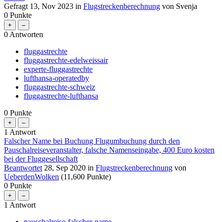
Gefragt
13, Nov 2023
in
Flugstreckenberechnung
von
Svenja
0
Punkte
0
Antworten
fluggastrechte
fluggastrechte-edelweissair
experte-fluggastrechte
lufthansa-operatedby
fluggastrechte-schweiz
fluggastrechte-lufthansa
0
Punkte
1
Antwort
Falscher Name bei Buchung Flugumbuchung durch den
Pauschalreiseveranstalter, falsche Namenseingabe, 400 Euro kosten
bei der Fluggesellschaft
Beantwortet
28, Sep 2020
in
Flugstreckenberechnung
von
UeberdenWolken
(
11,600
Punkte)
0
Punkte
1
Antwort
pauschalreise-falscher-name