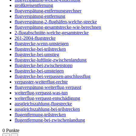
großkreisentfernung
flugverspätung-entfernungsrechner
flugverspätung-entfernung
flugverspätung-2-flughäfen-welche-strecke
flugverspätung-gesamtstrecke-wie-berechnen
2-flugabschnitte-welche-gesamtstrecke
261-2004-flugstrecke
flugstrecke-wenn-umsteigen
flugstrecke-bei-teilstrecken
flugstrecke-bei-umstieg
flugstrecke-luftlinie-zwischenlandung
flugstrecke-bei-zwischenstopp
flugstrecke-bei-umsteigen
flugstrecke-bei-verpassen-anschlussflug
verpasster-weiterflug-rechte
flugverspätung-weiterflug-verpasst
weiterflug-verpasst-was-tun
weiterflug-verpasst-entschädigung
ausgleichszahlung-flugstrecke
ausgleichszahlung-bei-teilstrecken
flugentfernung-teilstrecken
flugentfernung-bei-zwischenlandung
0
Punkte