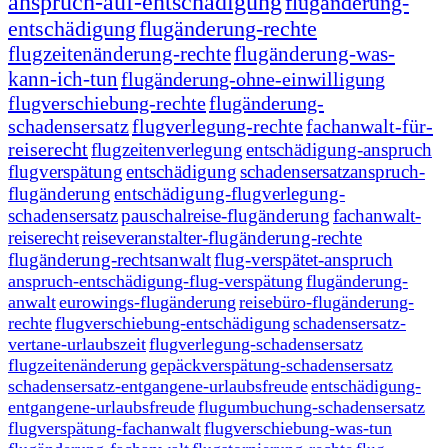
anspruch-auf-entschädigung
flugänderung-
entschädigung
flugänderung-rechte
flugzeitenänderung-rechte
flugänderung-was-
kann-ich-tun
flugänderung-ohne-einwilligung
flugverschiebung-rechte
flugänderung-
schadensersatz
flugverlegung-rechte
fachanwalt-für-
reiserecht
flugzeitenverlegung
entschädigung-anspruch
flugverspätung
entschädigung
schadensersatzanspruch-
flugänderung
entschädigung-flugverlegung-
schadensersatz
pauschalreise-flugänderung
fachanwalt-
reiserecht
reiseveranstalter-flugänderung-rechte
flugänderung-rechtsanwalt
flug-verspätet-anspruch
anspruch-entschädigung-flug-verspätung
flugänderung-
anwalt
eurowings-flugänderung
reisebüro-flugänderung-
rechte
flugverschiebung-entschädigung
schadensersatz-
vertane-urlaubszeit
flugverlegung-schadensersatz
flugzeitenänderung
gepäckverspätung-schadensersatz
schadensersatz-entgangene-urlaubsfreude
entschädigung-
entgangene-urlaubsfreude
flugumbuchung-schadensersatz
flugverspätung-fachanwalt
flugverschiebung-was-tun