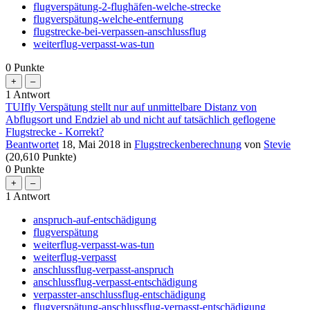
flugverspätung-2-flughäfen-welche-strecke
flugverspätung-welche-entfernung
flugstrecke-bei-verpassen-anschlussflug
weiterflug-verpasst-was-tun
0
Punkte
1
Antwort
TUIfly Verspätung stellt nur auf unmittelbare Distanz von
Abflugsort und Endziel ab und nicht auf tatsächlich geflogene
Flugstrecke - Korrekt?
Beantwortet
18, Mai 2018
in
Flugstreckenberechnung
von
Stevie
(
20,610
Punkte)
0
Punkte
1
Antwort
anspruch-auf-entschädigung
flugverspätung
weiterflug-verpasst-was-tun
weiterflug-verpasst
anschlussflug-verpasst-anspruch
anschlussflug-verpasst-entschädigung
verpasster-anschlussflug-entschädigung
flugverspätung-anschlussflug-verpasst-entschädigung