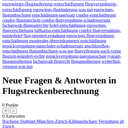
eurowings-flugänderung-entschädigung
flugverspätung-
entschädigung
eurowings-flugänderung-was-tun
eurowings-
flugumbuchung
entschädigung-tagessatz
condor-entschädigung
condor-fluggutschein
condor-flugverspätung-schadensersatz
fachanwalt-fluggastrechte
hotel-entschädigung
eurowings-
flugverschiebung
lufthansa-entschädigung
condor-flugverspätung-
musterbrief
flug-storniert-erstattung
eurowings-flugverspätung-
entschädigung
montrealer-übereinkommen-entschädigung
gepäckverspätung-pauschaler-schadensersatz
anschlussflug-
entschädigung
flugumbuchung-was-tun
flugverlegung-nach-vorne
flugzeit-geändert-rechte
gepäckverspätung-tagespauschale
ryanair-
flugannullierung
fachanwalt-flugrecht
flugannullierung
weiterflug-
verpasst-was-tun
Neue Fragen & Antworten in
Flugstreckenberechnung
0
Punkte
0
Antworten
Buchung Stuttgart-München-Zürich-Kilimandscharo Verspätung ab
Zürich