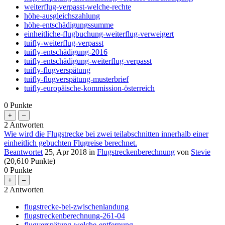
weiterflug-verpasst-welche-rechte
höhe-ausgleichszahlung
höhe-entschädigungssumme
einheitliche-flugbuchung-weiterflug-verweigert
tuifly-weiterflug-verpasst
tuifly-entschädigung-2016
tuifly-entschädigung-weiterflug-verpasst
tuifly-flugverspätung
tuifly-flugverspätung-musterbrief
tuifly-europäische-kommission-österreich
0
Punkte
2
Antworten
Wie wird die Flugstrecke bei zwei teilabschnitten innerhalb einer
einheitlich gebuchten Flugreise berechnet.
Beantwortet
25, Apr 2018
in
Flugstreckenberechnung
von
Stevie
(
20,610
Punkte)
0
Punkte
2
Antworten
flugstrecke-bei-zwischenlandung
flugstreckenberechnung-261-04
flugverspätung-welche-entfernung