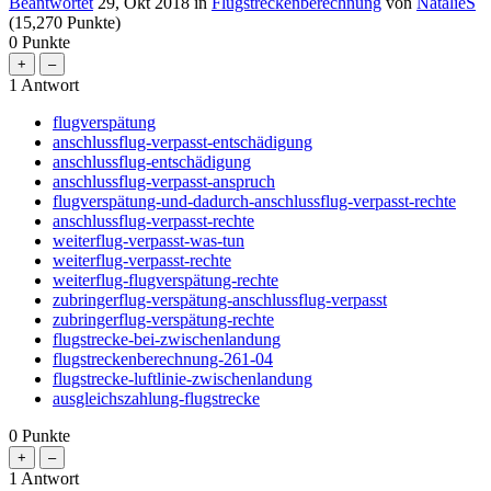
Beantwortet
29, Okt 2018
in
Flugstreckenberechnung
von
NatalieS
(
15,270
Punkte)
0
Punkte
1
Antwort
flugverspätung
anschlussflug-verpasst-entschädigung
anschlussflug-entschädigung
anschlussflug-verpasst-anspruch
flugverspätung-und-dadurch-anschlussflug-verpasst-rechte
anschlussflug-verpasst-rechte
weiterflug-verpasst-was-tun
weiterflug-verpasst-rechte
weiterflug-flugverspätung-rechte
zubringerflug-verspätung-anschlussflug-verpasst
zubringerflug-verspätung-rechte
flugstrecke-bei-zwischenlandung
flugstreckenberechnung-261-04
flugstrecke-luftlinie-zwischenlandung
ausgleichszahlung-flugstrecke
0
Punkte
1
Antwort