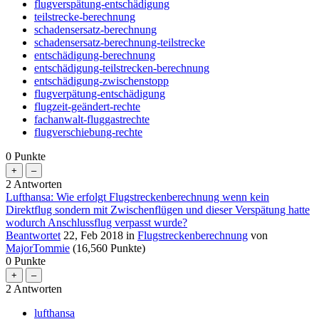
flugverspätung-entschädigung
teilstrecke-berechnung
schadensersatz-berechnung
schadensersatz-berechnung-teilstrecke
entschädigung-berechnung
entschädigung-teilstrecken-berechnung
entschädigung-zwischenstopp
flugverpätung-entschädigung
flugzeit-geändert-rechte
fachanwalt-fluggastrechte
flugverschiebung-rechte
0
Punkte
2
Antworten
Lufthansa: Wie erfolgt Flugstreckenberechnung wenn kein
Direktflug sondern mit Zwischenflügen und dieser Verspätung hatte
wodurch Anschlussflug verpasst wurde?
Beantwortet
22, Feb 2018
in
Flugstreckenberechnung
von
MajorTommie
(
16,560
Punkte)
0
Punkte
2
Antworten
lufthansa