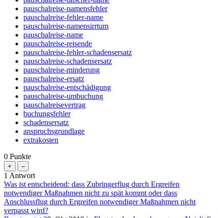
pauschalreise-namensfehler
pauschalreise-fehler-name
pauschalreise-namensirrtum
pauschalreise-name
pauschalreise-reisende
pauschalreise-fehler-schadensersatz
pauschalreise-schadensersatz
pauschalreise-minderung
pauschalreise-ersatz
pauschalreise-entschädigung
pauschalreise-umbuchung
pauschalreisevertrag
buchungsfehler
schadensersatz
anspruchsgrundlage
extrakosten
0
Punkte
1
Antwort
Was ist entscheidend: dass Zubringerflug durch Ergreifen
notwendiger Maßnahmen nicht zu spät kommt oder dass
Anschlussflug durch Ergreifen notwendiger Maßnahmen nicht
verpasst wird?