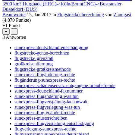
3500 km? Hurghada (HRG)->Köln/Bonn(CNG)->Bustransfer
Düsseldorf (DUS)
Beantwortet
15, Jan 2017
in
Flugstreckenberechnung
von
Zaungast
(
4,870
Punkte)
+1
Punkt
3
Antworten
sunexpress-deutschland-entschädigung
flugstrecke-genau-berechnen
flugstrecke-grenzfall
großkreisentfernung
flugstrecke-großkreismethode
sunexpress-flugänderung-rechte
flugänderung-sunexpress-rechte
sunexpress-schadensersatz-entgangene-urlaubsfreude
sunexpress-deutschland-faxnummer
sunexpress-flugänderung-was-tun
sunexpress-flugverspätung-fachanwalt
sunexpress-flugverlegung-was-tun
sunexpress-flug-geändert-rechte
sunexpress-musterschreiben
sunexpress-flugverspätung-entschädigung
flugverlegung-sunexpress-rechte
flugverspätung-sunexpress-deutschland