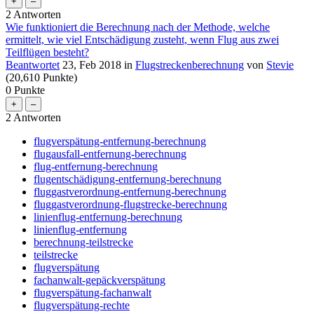
2
Antworten
Wie funktioniert die Berechnung nach der Methode, welche
ermittelt, wie viel Entschädigung zusteht, wenn Flug aus zwei
Teilflügen besteht?
Beantwortet
23, Feb 2018
in
Flugstreckenberechnung
von
Stevie
(
20,610
Punkte)
0
Punkte
2
Antworten
flugverspätung-entfernung-berechnung
flugausfall-entfernung-berechnung
flug-entfernung-berechnung
flugentschädigung-entfernung-berechnung
fluggastverordnung-entfernung-berechnung
fluggastverordnung-flugstrecke-berechnung
linienflug-entfernung-berechnung
linienflug-entfernung
berechnung-teilstrecke
teilstrecke
flugverspätung
fachanwalt-gepäckverspätung
flugverspätung-fachanwalt
flugverspätung-rechte