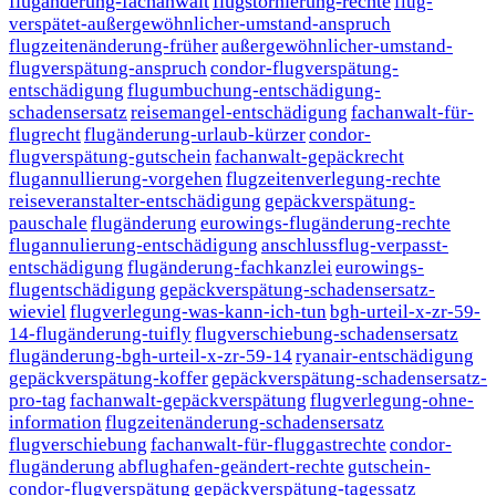
flugänderung-fachanwalt
flugstornierung-rechte
flug-
verspätet-außergewöhnlicher-umstand-anspruch
flugzeitenänderung-früher
außergewöhnlicher-umstand-
flugverspätung-anspruch
condor-flugverspätung-
entschädigung
flugumbuchung-entschädigung-
schadensersatz
reisemangel-entschädigung
fachanwalt-für-
flugrecht
flugänderung-urlaub-kürzer
condor-
flugverspätung-gutschein
fachanwalt-gepäckrecht
flugannullierung-vorgehen
flugzeitenverlegung-rechte
reiseveranstalter-entschädigung
gepäckverspätung-
pauschale
flugänderung
eurowings-flugänderung-rechte
flugannulierung-entschädigung
anschlussflug-verpasst-
entschädigung
flugänderung-fachkanzlei
eurowings-
flugentschädigung
gepäckverspätung-schadensersatz-
wieviel
flugverlegung-was-kann-ich-tun
bgh-urteil-x-zr-59-
14-flugänderung-tuifly
flugverschiebung-schadensersatz
flugänderung-bgh-urteil-x-zr-59-14
ryanair-entschädigung
gepäckverspätung-koffer
gepäckverspätung-schadensersatz-
pro-tag
fachanwalt-gepäckverspätung
flugverlegung-ohne-
information
flugzeitenänderung-schadensersatz
flugverschiebung
fachanwalt-für-fluggastrechte
condor-
flugänderung
abflughafen-geändert-rechte
gutschein-
condor-flugverspätung
gepäckverspätung-tagessatz