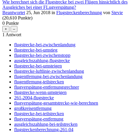
Wie berechnet sich die Flugstrecke bei zwei Flügen hinsichtlich des
Ausgleiches bei einer FLugverspätung?
Beantwortet
25, Jun 2018
in
Flugstreckenberechnung
von
Stevie
(
20,610
Punkte)
0
Punkte
1
Antwort
flugstrecke-bei-zwischenlandung
flugstrecke-bei-umstieg
flugstrecke-bei-zwischenstopp
ausgleichszahlung-flugstrecke
flugstrecke-bei-umsteigen
flugstrecke-luftlinie-zwischenlandung
flugentfernung-bei-zwischenlandung
flugentfernung-teilstrecken
flugverspätung-entfernungsrechner
flugstrecke-wenn-umsteigen
261-2004-flugstrecke
flugverspätung-gesamtstrecke-wie-berechnen
großkreisentfernung
flugstrecke-bei-teilstrecken
flugverspätung-entfernung
ausgleichszahlung-bei-teilstrecken
flugstreckenberechnung-261-04