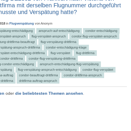
ittfirma mit derselben Flugnummer durchgeführt
usste und Verspätung hatte?
2018
in
Flugverspätung
von
Anonym
rspätung-entschädigung
anspruch-auf-entschädigung
condor-entschädigung
erspätet-anspruch
flug-verspätet-anspruch
condor-flug-verspätet-anspruch
ung-drittfirma-beauftragt
flug-verspätung-drittfirma
rspätung-anspruch-drittfirma
condor-entschädigung-klage
rspätet-entschädigung-drittfirma
flug-verspätet
flug-drittfirma
condor-drittfirma
condor-flug-verspätung-drittfirma
ng-condor-entschädigung
anspruch-entschädigung-flug-verspätung
rspätung
flug-verspätung-anspruch-entschädigung
condor-flug-verspätet
ma-auftrag
condor-beauftragt-drittfirma
condor-drittfirma-anspruch
drittfirma
drittfirma-auftrag-anspruch
gen
oder
die beliebtesten Themen ansehen
.