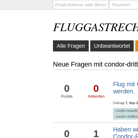
FLUGGASTREC
Alle Fragen
Unbeantwortet
Neue Fragen mit condor-dritt
Flug mit 
0
0
werden.
Punkte
Antworten
Gefragt
7, Sep 
condor-beauftra
condor-drittfi
Haben wi
0
1
Condor-F