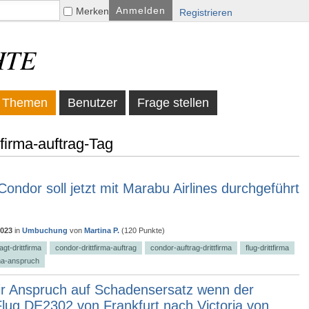
Merken
Registrieren
HTE
Themen
Benutzer
Frage stellen
firma-auftrag-Tag
Condor soll jetzt mit Marabu Airlines durchgeführt
2023
in
Umbuchung
von
Martina P.
(
120
Punkte)
gt-drittfirma
condor-drittfirma-auftrag
condor-auftrag-drittfirma
flug-drittfirma
rma-anspruch
r Anspruch auf Schadensersatz wenn der
lug DE2302 von Frankfurt nach Victoria von