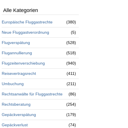
Alle Kategorien
Europäische Fluggastrechte
(380)
Neue Fluggastverordnung
(5)
Flugverspätung
(528)
Flugannullierung
(518)
Flugzeitenverschiebung
(940)
Reisevertragsrecht
(411)
Umbuchung
(211)
Rechtsanwälte für Fluggastrechte
(86)
Rechtsberatung
(254)
Gepäckverspätung
(179)
Gepäckverlust
(74)