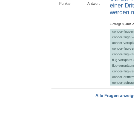
Punkte
Antwort
einer Dr
werden m
Gefragt
8, Jun 
condor-flugve
condor-flüge-v
condor-verspät
condor-flug-ve
condor-flug-ve
flug-verspätet-
flug-verspätu
condor-flug-ve
condor-drittfir
condor-auftrag-
Alle Fragen anzei