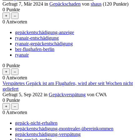
Gefragt
7, Mär 2024
in
Gepäckschaden
von
shaus
(
120
Punkte)
0
Punkte
0
Antworten
gepäckentschädigung-anzeige
ryanair-entschädigung
ryanair-gepäckentschädigung
ber-flughafen-berlin
ryanair
0
Punkte
0
Antworten
Verspätetes Gepäck ist am Flughafen, wird aber seit Wochen nicht
geliefert
Gefragt
5, Sep 2022
in
Gepäckverspätung
von
CWA
0
Punkte
0
Antworten
gepäck-nicht-erhalten
gepäckentschädigung-montrealer-übereinkommen
gepäckentschädigung-verspätung
klm-gepäck-rechte