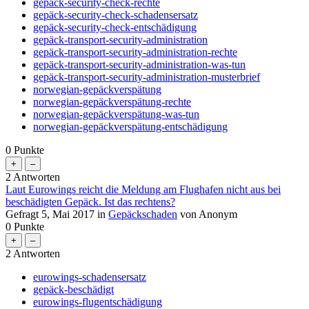
gepäck-security-check-rechte
gepäck-security-check-schadensersatz
gepäck-security-check-entschädigung
gepäck-transport-security-administration
gepäck-transport-security-administration-rechte
gepäck-transport-security-administration-was-tun
gepäck-transport-security-administration-musterbrief
norwegian-gepäckverspätung
norwegian-gepäckverspätung-rechte
norwegian-gepäckverspätung-was-tun
norwegian-gepäckverspätung-entschädigung
0
Punkte
2
Antworten
Laut Eurowings reicht die Meldung am Flughafen nicht aus bei
beschädigten Gepäck. Ist das rechtens?
Gefragt
5, Mai 2017
in
Gepäckschaden
von
Anonym
0
Punkte
2
Antworten
eurowings-schadensersatz
gepäck-beschädigt
eurowings-flugentschädigung