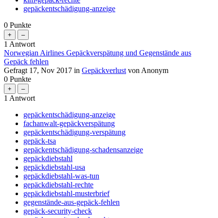
gepäckentschädigung-anzeige
0
Punkte
1
Antwort
Norwegian Airlines Gepäckverspätung und Gegenstände aus
Gepäck fehlen
Gefragt
17, Nov 2017
in
Gepäckverlust
von
Anonym
0
Punkte
1
Antwort
gepäckentschädigung-anzeige
fachanwalt-gepäckverspätung
gepäckentschädigung-verspätung
gepäck-tsa
gepäckentschädigung-schadensanzeige
gepäckdiebstahl
gepäckdiebstahl-usa
gepäckdiebstahl-was-tun
gepäckdiebstahl-rechte
gepäckdiebstahl-musterbrief
gegenstände-aus-gepäck-fehlen
gepäck-security-check