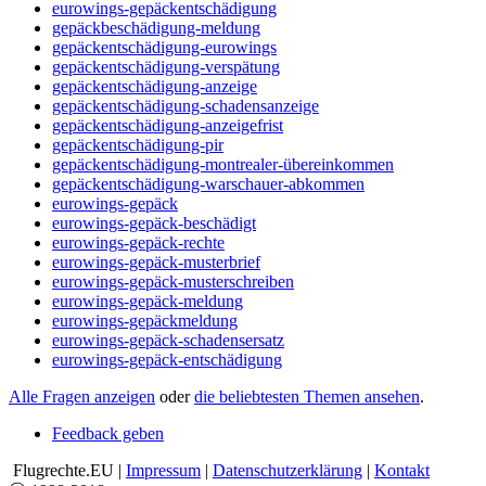
eurowings-gepäckentschädigung
gepäckbeschädigung-meldung
gepäckentschädigung-eurowings
gepäckentschädigung-verspätung
gepäckentschädigung-anzeige
gepäckentschädigung-schadensanzeige
gepäckentschädigung-anzeigefrist
gepäckentschädigung-pir
gepäckentschädigung-montrealer-übereinkommen
gepäckentschädigung-warschauer-abkommen
eurowings-gepäck
eurowings-gepäck-beschädigt
eurowings-gepäck-rechte
eurowings-gepäck-musterbrief
eurowings-gepäck-musterschreiben
eurowings-gepäck-meldung
eurowings-gepäckmeldung
eurowings-gepäck-schadensersatz
eurowings-gepäck-entschädigung
Alle Fragen anzeigen
oder
die beliebtesten Themen ansehen
.
Feedback geben
Flugrechte.EU |
Impressum
|
Datenschutzerklärung
|
Kontakt