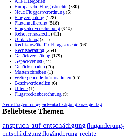
Alle Kategorien
Europäische Fluggastrechte
(380)
Neue Fluggastverordnung
(5)
Flugverspätung
(528)
Flugannullierung
(518)
Flugzeitenverschiebung
(940)
Reisevertragsrecht
(411)
Umbuchung
(211)
Rechtsanwälte für Fluggastrechte
(86)
Rechtsberatung
(254)
Gepäckverspätung
(179)
Gepäckverlust
(74)
Gepäckschaden
(76)
Musterschreiben
(1)
Weitergehende Informationen
(65)
Beschwerdestellen
(6)
Urteile
(1)
Flugstreckenberechnung
(9)
Neue Fragen mit gepäckentschädigung-anzeige-Tag
Beliebteste Themen
anspruch-auf-entschädigung
flugänderung-
entschädigung
flugänderung-rechte