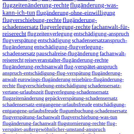
flugzeitenänderung-rechte
flugänderung-was-
kann-ich-tun
flugänderung-ohne-einwilligung
flugverschiebung-rechte
flugänderung-
schadensersatz
flugverlegung-rechte
fachanwalt-für-
reiserecht
flugzeitenverlegung
entschädigung-anspruch
flugverspätung
entschädigung
schadensersatzanspruch-
flugänderung
entschädigung-flugverlegung-
schadensersatz
pauschalreise-flugänderung
fachanwalt-
reiserecht
reiseveranstalter-flugänderung-rechte
flugänderung-rechtsanwalt
flug-verspätet-anspruch
anspruch-entschädigung-flug-verspätung
flugänderung-
anwalt
eurowings-flugänderung
reisebüro-flugänderung-
rechte
flugverschiebung-entschädigung
schadensersatz-
vertane-urlaubszeit
flugverlegung-schadensersatz
flugzeitenänderung
gepäckverspätung-schadensersatz
schadensersatz-entgangene-urlaubsfreude
entschädigung-
entgangene-urlaubsfreude
flugumbuchung-schadensersatz
flugverspätung-fachanwalt
flugverschiebung-was-tun
flugänderung-fachanwalt
flugstornierung-rechte
flug-
verspätet-außergewöhnlicher-umstand-anspruch