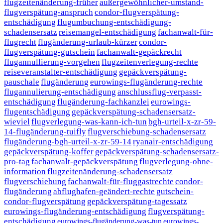
flugzeitenänderung-früher
außergewöhnlicher-umstand-
flugverspätung-anspruch
condor-flugverspätung-
entschädigung
flugumbuchung-entschädigung-
schadensersatz
reisemangel-entschädigung
fachanwalt-für-
flugrecht
flugänderung-urlaub-kürzer
condor-
flugverspätung-gutschein
fachanwalt-gepäckrecht
flugannullierung-vorgehen
flugzeitenverlegung-rechte
reiseveranstalter-entschädigung
gepäckverspätung-
pauschale
flugänderung
eurowings-flugänderung-rechte
flugannulierung-entschädigung
anschlussflug-verpasst-
entschädigung
flugänderung-fachkanzlei
eurowings-
flugentschädigung
gepäckverspätung-schadensersatz-
wieviel
flugverlegung-was-kann-ich-tun
bgh-urteil-x-zr-59-
14-flugänderung-tuifly
flugverschiebung-schadensersatz
flugänderung-bgh-urteil-x-zr-59-14
ryanair-entschädigung
gepäckverspätung-koffer
gepäckverspätung-schadensersatz-
pro-tag
fachanwalt-gepäckverspätung
flugverlegung-ohne-
information
flugzeitenänderung-schadensersatz
flugverschiebung
fachanwalt-für-fluggastrechte
condor-
flugänderung
abflughafen-geändert-rechte
gutschein-
condor-flugverspätung
gepäckverspätung-tagessatz
eurowings-flugänderung-entschädigung
flugverspätung-
entschädigung
eurowings-flugänderung-was-tun
eurowings-