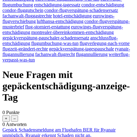
flugumbuchung
entschädigung-tagessatz
condor-entschädigung
condor-fluggutschein
condor-flugverspätung-schadensersatz
fachanwalt-fluggastrechte
hotel-entschädigung
eurowings-
flugverschiebung
lufthansa-entschädigung
condor-flugverspätung-
musterbrief
flug-storniert-erstattung
eurowings-flugverspätung-
entschädigung
montrealer-übereinkommen-entschädigung
gepäckverspätung-pauschaler-schadensersatz
anschlussflug-
entschädigung
flugumbuchung-was-tun
flugverlegung-nach-vorne
flugzeit-geändert-rechte
gepäckverspätung-tagespauschale
ryanair-
flugannullierung
fachanwalt-flugrecht
flugannullierung
weiterflug-
verpasst-was-tun
Neue Fragen mit
gepäckentschädigung-anzeige-
Tag
0
Punkte
0
Antworten
Gepäck Schadensmeldung am Flughafen BER für Ryanair
unmöglich. Ryanair erkennt Schaden nicht an.