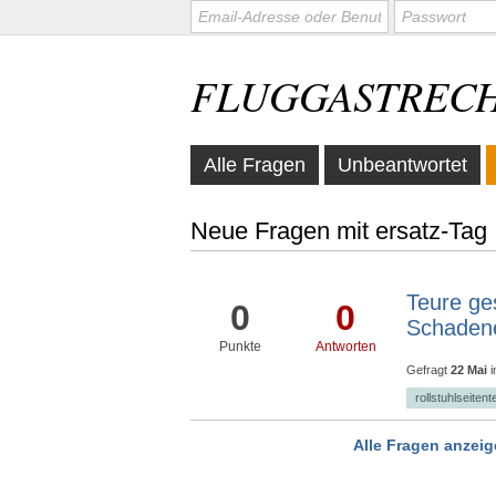
FLUGGASTREC
Alle Fragen
Unbeantwortet
Neue Fragen mit ersatz-Tag
Teure ges
0
0
Schadene
Punkte
Antworten
Gefragt
22 Mai
rollstuhlseitent
Alle Fragen anzei