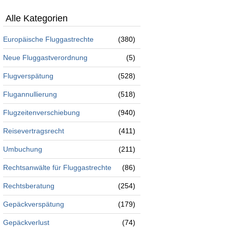
Alle Kategorien
Europäische Fluggastrechte
(380)
Neue Fluggastverordnung
(5)
Flugverspätung
(528)
Flugannullierung
(518)
Flugzeitenverschiebung
(940)
Reisevertragsrecht
(411)
Umbuchung
(211)
Rechtsanwälte für Fluggastrechte
(86)
Rechtsberatung
(254)
Gepäckverspätung
(179)
Gepäckverlust
(74)