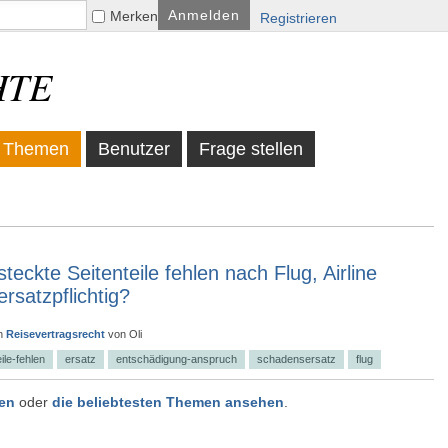
Merken
Registrieren
HTE
Themen
Benutzer
Frage stellen
teckte Seitenteile fehlen nach Flug, Airline
rsatzpflichtig?
in
Reisevertragsrecht
von
Oli
eile-fehlen
ersatz
entschädigung-anspruch
schadensersatz
flug
gen
oder
die beliebtesten Themen ansehen
.