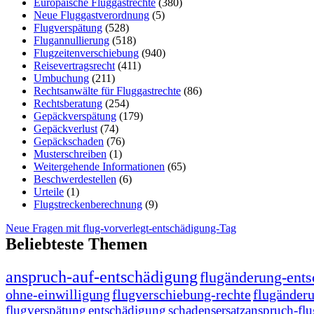
Europäische Fluggastrechte
(380)
Neue Fluggastverordnung
(5)
Flugverspätung
(528)
Flugannullierung
(518)
Flugzeitenverschiebung
(940)
Reisevertragsrecht
(411)
Umbuchung
(211)
Rechtsanwälte für Fluggastrechte
(86)
Rechtsberatung
(254)
Gepäckverspätung
(179)
Gepäckverlust
(74)
Gepäckschaden
(76)
Musterschreiben
(1)
Weitergehende Informationen
(65)
Beschwerdestellen
(6)
Urteile
(1)
Flugstreckenberechnung
(9)
Neue Fragen mit flug-vorverlegt-entschädigung-Tag
Beliebteste Themen
anspruch-auf-entschädigung
flugänderung-ent
ohne-einwilligung
flugverschiebung-rechte
flugänder
flugverspätung
entschädigung
schadensersatzanspruch-fl