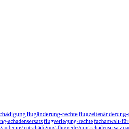
schädigung
flugänderung-rechte
flugzeitenänderung-
ung-schadensersatz
flugverlegung-rechte
fachanwalt-für
ugänderung
entschädigung-flugverlegung-schadensersatz
pa