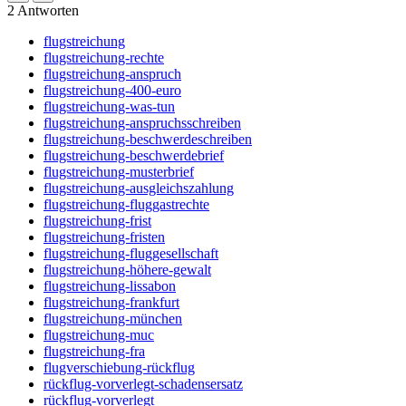
2
Antworten
flugstreichung
flugstreichung-rechte
flugstreichung-anspruch
flugstreichung-400-euro
flugstreichung-was-tun
flugstreichung-anspruchsschreiben
flugstreichung-beschwerdeschreiben
flugstreichung-beschwerdebrief
flugstreichung-musterbrief
flugstreichung-ausgleichszahlung
flugstreichung-fluggastrechte
flugstreichung-frist
flugstreichung-fristen
flugstreichung-fluggesellschaft
flugstreichung-höhere-gewalt
flugstreichung-lissabon
flugstreichung-frankfurt
flugstreichung-münchen
flugstreichung-muc
flugstreichung-fra
flugverschiebung-rückflug
rückflug-vorverlegt-schadensersatz
rückflug-vorverlegt