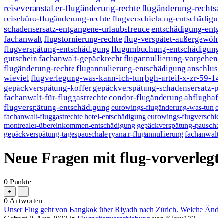
reiseveranstalter-flugänderung-rechte
flugänderung-rechts
reisebüro-flugänderung-rechte
flugverschiebung-entschädig
schadensersatz-entgangene-urlaubsfreude
entschädigung-ent
fachanwalt
flugstornierung-rechte
flug-verspätet-außergewöh
flugverspätung-entschädigung
flugumbuchung-entschädigung
gutschein
fachanwalt-gepäckrecht
flugannullierung-vorgehen
flugänderung-rechte
flugannulierung-entschädigung
anschlus
wieviel
flugverlegung-was-kann-ich-tun
bgh-urteil-x-zr-59-1
gepäckverspätung-koffer
gepäckverspätung-schadensersatz-p
fachanwalt-für-fluggastrechte
condor-flugänderung
abflughaf
flugverspätung-entschädigung
eurowings-flugänderung-was-tun
fachanwalt-fluggastrechte
hotel-entschädigung
eurowings-flugversch
montrealer-übereinkommen-entschädigung
gepäckverspätung-pauscha
gepäckverspätung-tagespauschale
ryanair-flugannullierung
fachanwalt
Neue Fragen mit flug-vorverle
0
Punkte
0
Antworten
Unser Flug geht von Bangkok über Riyadh nach Zürich. Welche Ände