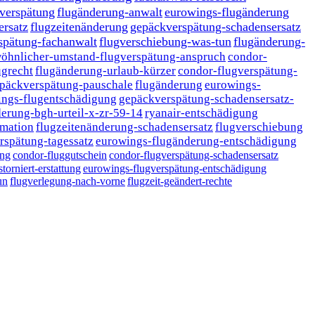
-verspätung
flugänderung-anwalt
eurowings-flugänderung
ersatz
flugzeitenänderung
gepäckverspätung-schadensersatz
spätung-fachanwalt
flugverschiebung-was-tun
flugänderung-
öhnlicher-umstand-flugverspätung-anspruch
condor-
ugrecht
flugänderung-urlaub-kürzer
condor-flugverspätung-
päckverspätung-pauschale
flugänderung
eurowings-
ings-flugentschädigung
gepäckverspätung-schadensersatz-
erung-bgh-urteil-x-zr-59-14
ryanair-entschädigung
rmation
flugzeitenänderung-schadensersatz
flugverschiebung
rspätung-tagessatz
eurowings-flugänderung-entschädigung
ung
condor-fluggutschein
condor-flugverspätung-schadensersatz
storniert-erstattung
eurowings-flugverspätung-entschädigung
un
flugverlegung-nach-vorne
flugzeit-geändert-rechte