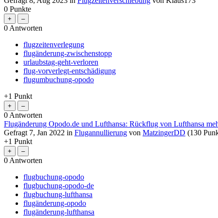
Gefragt
8, Aug 2023
in
Flugzeitenverschiebung
von
Klaus173
0
Punkte
0
Antworten
flugzeitenverlegung
flugänderung-zwischenstopp
urlaubstag-geht-verloren
flug-vorverlegt-entschädigung
flugumbuchung-opodo
+1
Punkt
0
Antworten
Flugänderung Opodo.de und Lufthansa: Rückflug von Lufthansa mehr
Gefragt
7, Jan 2022
in
Flugannullierung
von
MatzingerDD
(
130
Punk
+1
Punkt
0
Antworten
flugbuchung-opodo
flugbuchung-opodo-de
flugbuchung-lufthansa
flugänderung-opodo
flugänderung-lufthansa