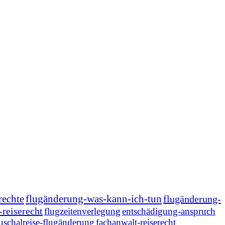
rechte
flugänderung-was-kann-ich-tun
flugänderung-
-reiserecht
flugzeitenverlegung
entschädigung-anspruch
uschalreise-flugänderung
fachanwalt-reiserecht