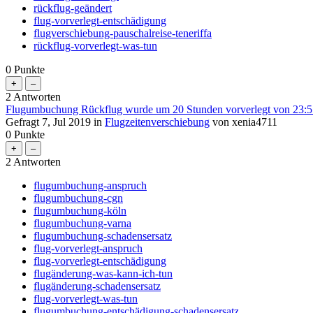
rückflug-geändert
flug-vorverlegt-entschädigung
flugverschiebung-pauschalreise-teneriffa
rückflug-vorverlegt-was-tun
0
Punkte
2
Antworten
Flugumbuchung Rückflug wurde um 20 Stunden vorverlegt von 23:55
Gefragt
7, Jul 2019
in
Flugzeitenverschiebung
von
xenia4711
0
Punkte
2
Antworten
flugumbuchung-anspruch
flugumbuchung-cgn
flugumbuchung-köln
flugumbuchung-varna
flugumbuchung-schadensersatz
flug-vorverlegt-anspruch
flug-vorverlegt-entschädigung
flugänderung-was-kann-ich-tun
flugänderung-schadensersatz
flug-vorverlegt-was-tun
flugumbuchung-entschädigung-schadensersatz