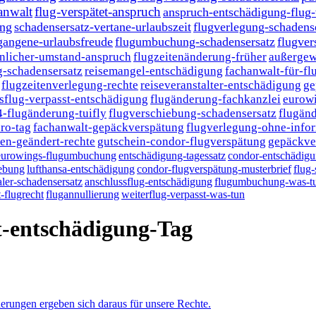
anwalt
flug-verspätet-anspruch
anspruch-entschädigung-flug
ung
schadensersatz-vertane-urlaubszeit
flugverlegung-schadens
gangene-urlaubsfreude
flugumbuchung-schadensersatz
flugver
nlicher-umstand-anspruch
flugzeitenänderung-früher
außergew
-schadensersatz
reisemangel-entschädigung
fachanwalt-für-fl
flugzeitenverlegung-rechte
reiseveranstalter-entschädigung
ge
sflug-verpasst-entschädigung
flugänderung-fachkanzlei
eurow
4-flugänderung-tuifly
flugverschiebung-schadensersatz
flugänd
ro-tag
fachanwalt-gepäckverspätung
flugverlegung-ohne-info
en-geändert-rechte
gutschein-condor-flugverspätung
gepäckve
eurowings-flugumbuchung
entschädigung-tagessatz
condor-entschädig
iebung
lufthansa-entschädigung
condor-flugverspätung-musterbrief
flug-
ler-schadensersatz
anschlussflug-entschädigung
flugumbuchung-was-t
-flugrecht
flugannullierung
weiterflug-verpasst-was-tun
gt-entschädigung-Tag
rungen ergeben sich daraus für unsere Rechte.