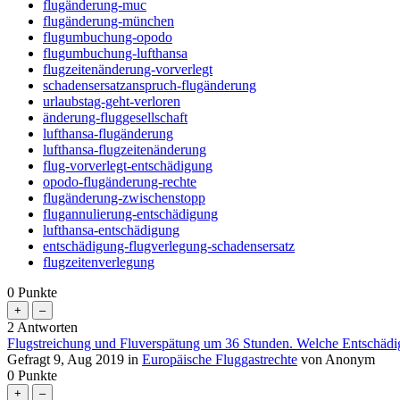
flugänderung-muc
flugänderung-münchen
flugumbuchung-opodo
flugumbuchung-lufthansa
flugzeitenänderung-vorverlegt
schadensersatzanspruch-flugänderung
urlaubstag-geht-verloren
änderung-fluggesellschaft
lufthansa-flugänderung
lufthansa-flugzeitenänderung
flug-vorverlegt-entschädigung
opodo-flugänderung-rechte
flugänderung-zwischenstopp
flugannulierung-entschädigung
lufthansa-entschädigung
entschädigung-flugverlegung-schadensersatz
flugzeitenverlegung
0
Punkte
2
Antworten
Flugstreichung und Fluverspätung um 36 Stunden. Welche Entschäd
Gefragt
9, Aug 2019
in
Europäische Fluggastrechte
von
Anonym
0
Punkte