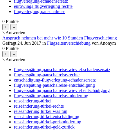
flugverlegung-schadensersatz
eurowings-flugverlegung-rechte
flugverlegung-pauschalreise
0
Punkte
3
Antworten
Anspruch nehmen bei mehr wie 10 Stunden Flugverschiebung
Gefragt
24, Jun 2017
in
Flugzeitenverschiebung
von
Anonym
0
Punkte
3
Antworten
flugverspätung-pauschalreise-wieviel-schadensersatz
flugverspätung-pauschalreise-rechte
entschädigung-flugverlegung-schadensersatz
flugverspätung-pauschalreise-entschädigung
flugverspätung-pauschalreise-wieviel-entschädigung
flugverspätung-pauschalreise-minderung
reiseänderung-türkei
reiseänderung-türkei-rechte
reiseänderung-türkei-was-tun
reiseänderung-türkei-entschädigung
reiseänderung-türkei-preisminderung
reiseänderung-türkei-geld-zurück