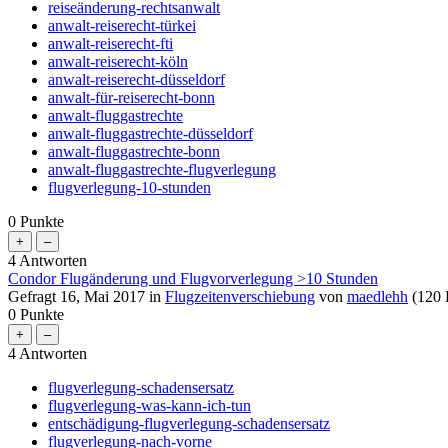
reiseänderung-rechtsanwalt
anwalt-reiserecht-türkei
anwalt-reiserecht-fti
anwalt-reiserecht-köln
anwalt-reiserecht-düsseldorf
anwalt-für-reiserecht-bonn
anwalt-fluggastrechte
anwalt-fluggastrechte-düsseldorf
anwalt-fluggastrechte-bonn
anwalt-fluggastrechte-flugverlegung
flugverlegung-10-stunden
0
Punkte
4
Antworten
Condor Flugänderung und Flugvorverlegung >10 Stunden
Gefragt
16, Mai 2017
in
Flugzeitenverschiebung
von
maedlehh
(
120
0
Punkte
4
Antworten
flugverlegung-schadensersatz
flugverlegung-was-kann-ich-tun
entschädigung-flugverlegung-schadensersatz
flugverlegung-nach-vorne