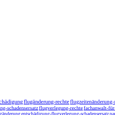
schädigung
flugänderung-rechte
flugzeitenänderung-
ung-schadensersatz
flugverlegung-rechte
fachanwalt-für
ugänderung
entschädigung-flugverlegung-schadensersatz
pa