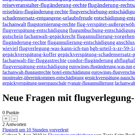
reiseveranstalter-flugänderung-rechte
flugänderung-rechts
reisebüro-flugänderung-rechte
flugverschiebung-entschädig
schadensersatz-entgangene-urlaubsfreude
entschädigung-ent
fachanwalt
flugstornierung-rechte
flug-verspätet-außergewöh
flugverspätung-entschädigung
flugumbuchung-entschädigung
gutschein
fachanwalt-gepäckrecht
flugannullierung-vorgehen
flugänderung-rechte
flugannulierung-entschädigung
anschlus
wieviel
flugverlegung-was-kann-ich-tun
bgh-urteil-x-zr-59-1
gepäckverspätung-koffer
gepäckverspätung-schadensersatz-p
fachanwalt-für-fluggastrechte
condor-flugänderung
abflughaf
flugverspätung-entschädigung
eurowings-flugänderung-was-tun
fachanwalt-fluggastrechte
hotel-entschädigung
eurowings-flugversch
montrealer-übereinkommen-entschädigung
gepäckverspätung-pauscha
gepäckverspätung-tagespauschale
ryanair-flugannullierung
fachanwalt
Neue Fragen mit flugverlegung
0
Punkte
2
Antworten
Flugzeit um 10 Stunden vorverlegt