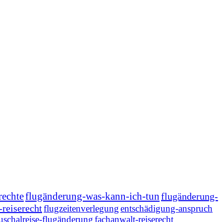
rechte
flugänderung-was-kann-ich-tun
flugänderung-
-reiserecht
flugzeitenverlegung
entschädigung-anspruch
uschalreise-flugänderung
fachanwalt-reiserecht