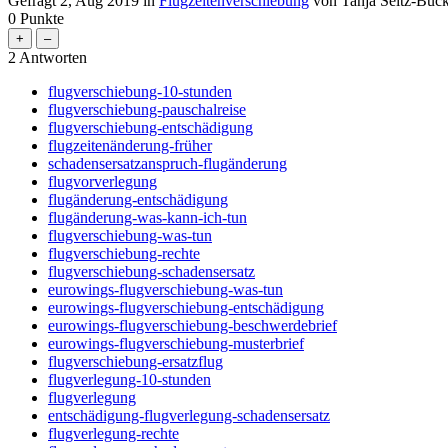
Gefragt
2, Aug 2019
in
Flugzeitenverschiebung
von
Tanja Seitz-Buc
0
Punkte
2
Antworten
flugverschiebung-10-stunden
flugverschiebung-pauschalreise
flugverschiebung-entschädigung
flugzeitenänderung-früher
schadensersatzanspruch-flugänderung
flugvorverlegung
flugänderung-entschädigung
flugänderung-was-kann-ich-tun
flugverschiebung-was-tun
flugverschiebung-rechte
flugverschiebung-schadensersatz
eurowings-flugverschiebung-was-tun
eurowings-flugverschiebung-entschädigung
eurowings-flugverschiebung-beschwerdebrief
eurowings-flugverschiebung-musterbrief
flugverschiebung-ersatzflug
flugverlegung-10-stunden
flugverlegung
entschädigung-flugverlegung-schadensersatz
flugverlegung-rechte