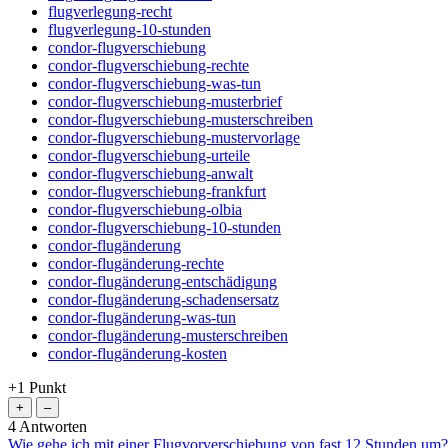
flugverlegung-recht
flugverlegung-10-stunden
condor-flugverschiebung
condor-flugverschiebung-rechte
condor-flugverschiebung-was-tun
condor-flugverschiebung-musterbrief
condor-flugverschiebung-musterschreiben
condor-flugverschiebung-mustervorlage
condor-flugverschiebung-urteile
condor-flugverschiebung-anwalt
condor-flugverschiebung-frankfurt
condor-flugverschiebung-olbia
condor-flugverschiebung-10-stunden
condor-flugänderung
condor-flugänderung-rechte
condor-flugänderung-entschädigung
condor-flugänderung-schadensersatz
condor-flugänderung-was-tun
condor-flugänderung-musterschreiben
condor-flugänderung-kosten
+1
Punkt
4
Antworten
Wie gehe ich mit einer Flugvorverschiebung von fast 12 Stunden um?