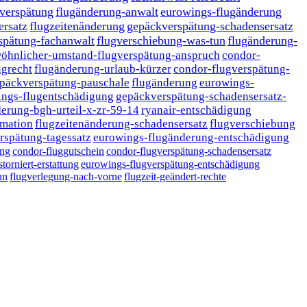
-verspätung
flugänderung-anwalt
eurowings-flugänderung
ersatz
flugzeitenänderung
gepäckverspätung-schadensersatz
spätung-fachanwalt
flugverschiebung-was-tun
flugänderung-
öhnlicher-umstand-flugverspätung-anspruch
condor-
ugrecht
flugänderung-urlaub-kürzer
condor-flugverspätung-
päckverspätung-pauschale
flugänderung
eurowings-
ings-flugentschädigung
gepäckverspätung-schadensersatz-
erung-bgh-urteil-x-zr-59-14
ryanair-entschädigung
rmation
flugzeitenänderung-schadensersatz
flugverschiebung
rspätung-tagessatz
eurowings-flugänderung-entschädigung
ung
condor-fluggutschein
condor-flugverspätung-schadensersatz
storniert-erstattung
eurowings-flugverspätung-entschädigung
un
flugverlegung-nach-vorne
flugzeit-geändert-rechte