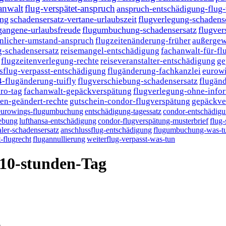
anwalt
flug-verspätet-anspruch
anspruch-entschädigung-flug
ung
schadensersatz-vertane-urlaubszeit
flugverlegung-schadens
gangene-urlaubsfreude
flugumbuchung-schadensersatz
flugver
nlicher-umstand-anspruch
flugzeitenänderung-früher
außergew
-schadensersatz
reisemangel-entschädigung
fachanwalt-für-fl
flugzeitenverlegung-rechte
reiseveranstalter-entschädigung
ge
sflug-verpasst-entschädigung
flugänderung-fachkanzlei
eurow
4-flugänderung-tuifly
flugverschiebung-schadensersatz
flugänd
ro-tag
fachanwalt-gepäckverspätung
flugverlegung-ohne-info
en-geändert-rechte
gutschein-condor-flugverspätung
gepäckve
eurowings-flugumbuchung
entschädigung-tagessatz
condor-entschädig
iebung
lufthansa-entschädigung
condor-flugverspätung-musterbrief
flug-
ler-schadensersatz
anschlussflug-entschädigung
flugumbuchung-was-t
-flugrecht
flugannullierung
weiterflug-verpasst-was-tun
-10-stunden-Tag