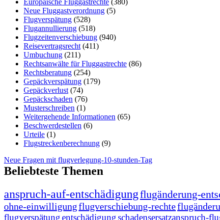
Europäische Fluggastrechte
(380)
Neue Fluggastverordnung
(5)
Flugverspätung
(528)
Flugannullierung
(518)
Flugzeitenverschiebung
(940)
Reisevertragsrecht
(411)
Umbuchung
(211)
Rechtsanwälte für Fluggastrechte
(86)
Rechtsberatung
(254)
Gepäckverspätung
(179)
Gepäckverlust
(74)
Gepäckschaden
(76)
Musterschreiben
(1)
Weitergehende Informationen
(65)
Beschwerdestellen
(6)
Urteile
(1)
Flugstreckenberechnung
(9)
Neue Fragen mit flugverlegung-10-stunden-Tag
Beliebteste Themen
anspruch-auf-entschädigung
flugänderung-ent
ohne-einwilligung
flugverschiebung-rechte
flugänder
flugverspätung
entschädigung
schadensersatzanspruch-fl