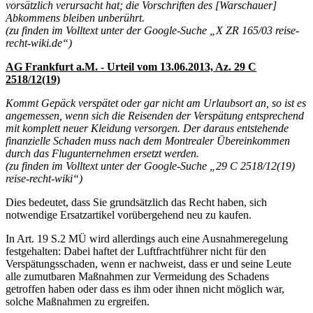
vorsätzlich verursacht hat; die Vorschriften des [Warschauer]
Abkommens bleiben unberührt.
(zu finden im Volltext unter der Google-Suche „X ZR 165/03 reise-
recht-wiki.de“)
AG Frankfurt a.M. - Urteil vom 13.06.2013, Az. 29 C
2518/12(19)
Kommt Gepäck verspätet oder gar nicht am Urlaubsort an, so ist es
angemessen, wenn sich die Reisenden der Verspätung entsprechend
mit komplett neuer Kleidung versorgen. Der daraus entstehende
finanzielle Schaden muss nach dem Montrealer Übereinkommen
durch das Flugunternehmen ersetzt werden.
(zu finden im Volltext unter der Google-Suche „29 C 2518/12(19)
reise-recht-wiki“)
Dies bedeutet, dass Sie grundsätzlich das Recht haben, sich
notwendige Ersatzartikel vorübergehend neu zu kaufen.
In Art. 19 S.2 MÜ wird allerdings auch eine Ausnahmeregelung
festgehalten: Dabei haftet der Luftfrachtführer nicht für den
Verspätungsschaden, wenn er nachweist, dass er und seine Leute
alle zumutbaren Maßnahmen zur Vermeidung des Schadens
getroffen haben oder dass es ihm oder ihnen nicht möglich war,
solche Maßnahmen zu ergreifen.