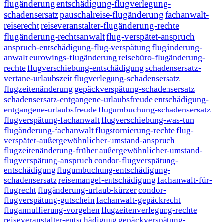
flugänderung
entschädigung-flugverlegung-
schadensersatz
pauschalreise-flugänderung
fachanwalt-
reiserecht
reiseveranstalter-flugänderung-rechte
flugänderung-rechtsanwalt
flug-verspätet-anspruch
anspruch-entschädigung-flug-verspätung
flugänderung-
anwalt
eurowings-flugänderung
reisebüro-flugänderung-
rechte
flugverschiebung-entschädigung
schadensersatz-
vertane-urlaubszeit
flugverlegung-schadensersatz
flugzeitenänderung
gepäckverspätung-schadensersatz
schadensersatz-entgangene-urlaubsfreude
entschädigung-
entgangene-urlaubsfreude
flugumbuchung-schadensersatz
flugverspätung-fachanwalt
flugverschiebung-was-tun
flugänderung-fachanwalt
flugstornierung-rechte
flug-
verspätet-außergewöhnlicher-umstand-anspruch
flugzeitenänderung-früher
außergewöhnlicher-umstand-
flugverspätung-anspruch
condor-flugverspätung-
entschädigung
flugumbuchung-entschädigung-
schadensersatz
reisemangel-entschädigung
fachanwalt-für-
flugrecht
flugänderung-urlaub-kürzer
condor-
flugverspätung-gutschein
fachanwalt-gepäckrecht
flugannullierung-vorgehen
flugzeitenverlegung-rechte
reiseveranstalter-entschädigung
gepäckverspätung-