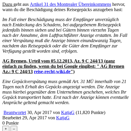
Dazu
geht aus
Artikel 31 des Montrealer Übereinkommens
hervor,
wann du die Beschädigung deines Reisegepäcks anzugeben hast:
Im Fall einer Beschädigung muss der Empfänger unverzüglich
nach Entdeckung des Schadens, bei aufgegebenem Reisegepäck
jedenfalls binnen sieben und bei Gütern binnen vierzehn Tagen
nach der Annahme, dem Luftfrachtführer Anzeige erstatten. Im Fall
einer Verspätung muß die Anzeige binnen einundzwanzig Tagen,
nachdem das Reisegepäck oder die Güter dem Empfänger zur
Verfügung gestellt worden sind, erfolgen.
AG Bremen, Urteil vom 05.12.2013, Az. 9 C 244/13 (ganz
einfach zu finden, wenn du bei Google eingibst: " AG Bremen
Az.: 9 C 244/13
reise-recht-wiki.de
")
Eine Gepäckverspätung muss gemäß Art. 31 MÜ innerhalb von 21
Tagen nach Erhalt des Gepäcks angezeigt werden. Die Anzeige
muss hierbei gegenüber dem Unternehmen geschehen, welches Ihr
Gepäck transportiert hatte. Erst nach der Anzeige können eventuelle
Ansprüche geltend gemacht werden.
Beantwortet
30, Apr 2017
von
KatjaG
(
11,820
Punkte)
Bearbeitet
29, Apr 2017
von
KatjaG
0
Punkte