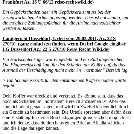
Frankfurt Az. 16 U 66/12 reise-recht-wiki.de)
Ein Gepäckschaden oder ein Gepäckverlust muss bei der
verantwortlichen Airline angezeigt werden. Dies ist notwendig, um
die mögliche Zahlungspflichten für die Airline nachvollziehbar
werden zu lassen.
Landgericht Düsseldorf, Urteil vom 29.03.2011, Az. 22 S
270/10
(ganz einfach zu finden, wenn Du bei Google eingibst:
LG Düsseldorf Az
.:
22 S 270/10
Reise
-Recht-Wiki.de)
Ein Hartschalenkoffer war eingedellt, und ein Rad abgebrochen.
Die Fluggesellschaft kam für den Schaden am Koffer auf, da das
Ausmaß der Beschädigung nicht mehr im "normalen" Bereich lag.
> Ein Schadensersatz für den entstandenen Kofferschaden wurde
bejaht.
Dein Koffer war dreckig und verkratzt. Es könnte sein, dass das
noch als Schaden im "normalen" Bereich anzusehen ist. Aber das
kann ich nicht genau sagen, und wird im Zweifel letztendlich durch
ein Gericht zu bestimmen sein. Die Urteile sprechen aber dafür, dass
eine Erstattung für derlei Beschädigungen grundsätzlich möglich ist,
und ich denke, dass du durchaus einen Brief an Alitalia schicken
und die Lage darlegen kannst.