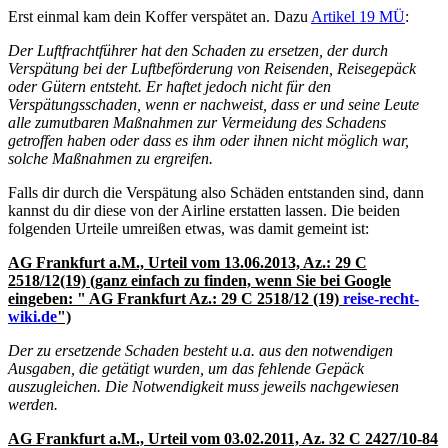
Erst einmal kam dein Koffer verspätet an. Dazu
Artikel 19 MÜ
:
Der Luftfrachtführer hat den Schaden zu ersetzen, der durch
Verspätung bei der Luftbeförderung von Reisenden, Reisegepäck
oder Gütern entsteht. Er haftet jedoch nicht für den
Verspätungsschaden, wenn er nachweist, dass er und seine Leute
alle zumutbaren Maßnahmen zur Vermeidung des Schadens
getroffen haben oder dass es ihm oder ihnen nicht möglich war,
solche Maßnahmen zu ergreifen.
Falls dir durch die Verspätung also Schäden entstanden sind, dann
kannst du dir diese von der Airline erstatten lassen. Die beiden
folgenden Urteile umreißen etwas, was damit gemeint ist:
AG Frankfurt a.M., Urteil vom 13.06.2013, Az.: 29 C
2518/12(19) (ganz einfach zu finden, wenn Sie bei Google
eingeben: " AG Frankfurt Az.: 29 C 2518/12 (19)
reise-recht-
wiki.de
")
Der zu ersetzende Schaden besteht u.a. aus den notwendigen
Ausgaben, die getätigt wurden, um das fehlende Gepäck
auszugleichen. Die Notwendigkeit muss jeweils nachgewiesen
werden.
AG Frankfurt a.M., Urteil vom 03.02.2011, Az. 32 C 2427/10-84