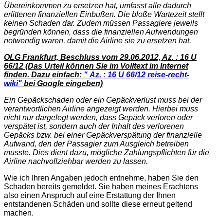
Übereinkommen zu ersetzen hat, umfasst alle dadurch
erlittenen finanziellen Einbußen. Die bloße Wartezeit stellt
keinen Schaden dar. Zudem müssen Passagiere jeweils
begründen können, dass die finanziellen Aufwendungen
notwendig waren, damit die Airline sie zu ersetzen hat.
OLG Frankfurt, Beschluss vom 29.06.2012, Az. : 16 U
66/12 (Das Urteil können Sie im Volltext im Internet
finden. Dazu einfach:
"
Az. : 16 U 66/12
reise-recht-
wiki"
bei Google eingeben)
Ein Gepäckschaden oder ein Gepäckverlust muss bei der
verantwortlichen Airline angezeigt werden. Hierbei muss
nicht nur dargelegt werden, dass Gepäck verloren oder
verspätet ist, sondern auch der Inhalt des verlorenen
Gepäcks bzw. bei einer Gepäckverspätung der finanzielle
Aufwand, den der Passagier zum Ausgleich betreiben
musste. Dies dient dazu, mögliche Zahlungspflichten für die
Airline nachvollziehbar werden zu lassen.
Wie ich Ihren Angaben jedoch entnehme, haben Sie den
Schaden bereits gemeldet. Sie haben meines Erachtens
also einen Anspruch auf eine Erstattung der Ihnen
entstandenen Schäden und sollte diese erneut geltend
machen.