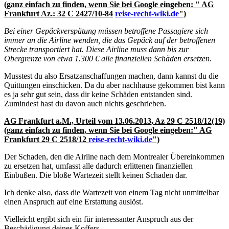
(ganz einfach zu finden, wenn Sie bei Google eingeben: " AG
Frankfurt Az.: 32 C 2427/10-84
reise-recht-wiki.de
")
Bei einer Gepäckverspätung müssen betroffene Passagiere sich
immer an die Airline wenden, die das Gepäck auf der betroffenen
Strecke transportiert hat. Diese Airline muss dann bis zur
Obergrenze von etwa 1.300 € alle finanziellen Schäden ersetzen.
Musstest du also Ersatzanschaffungen machen, dann kannst du die
Quittungen einschicken. Da du aber nachhause gekommen bist kann
es ja sehr gut sein, dass dir keine Schäden entstanden sind.
Zumindest hast du davon auch nichts geschrieben.
AG Frankfurt a.M., Urteil vom 13.06.2013, Az 29 C 2518/12(19)
(ganz einfach zu finden, wenn Sie bei Google eingeben:" AG
Frankfurt 29 C 2518/12
reise-recht-wiki.de
")
Der Schaden, den die Airline nach dem Montrealer Übereinkommen
zu ersetzen hat, umfasst alle dadurch erlittenen finanziellen
Einbußen. Die bloße Wartezeit stellt keinen Schaden dar.
Ich denke also, dass die Wartezeit von einem Tag nicht unmittelbar
einen Anspruch auf eine Erstattung auslöst.
Vielleicht ergibt sich ein für interessanter Anspruch aus der
Beschädigung deines Koffers.