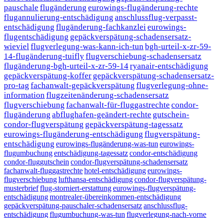
pauschale
flugänderung
eurowings-flugänderung-rechte
flugannulierung-entschädigung
anschlussflug-verpasst-
entschädigung
flugänderung-fachkanzlei
eurowings-
flugentschädigung
gepäckverspätung-schadensersatz-
wieviel
flugverlegung-was-kann-ich-tun
bgh-urteil-x-zr-59-
14-flugänderung-tuifly
flugverschiebung-schadensersatz
flugänderung-bgh-urteil-x-zr-59-14
ryanair-entschädigung
gepäckverspätung-koffer
gepäckverspätung-schadensersatz-
pro-tag
fachanwalt-gepäckverspätung
flugverlegung-ohne-
information
flugzeitenänderung-schadensersatz
flugverschiebung
fachanwalt-für-fluggastrechte
condor-
flugänderung
abflughafen-geändert-rechte
gutschein-
condor-flugverspätung
gepäckverspätung-tagessatz
eurowings-flugänderung-entschädigung
flugverspätung-
entschädigung
eurowings-flugänderung-was-tun
eurowings-
flugumbuchung
entschädigung-tagessatz
condor-entschädigung
condor-fluggutschein
condor-flugverspätung-schadensersatz
fachanwalt-fluggastrechte
hotel-entschädigung
eurowings-
flugverschiebung
lufthansa-entschädigung
condor-flugverspätung-
musterbrief
flug-storniert-erstattung
eurowings-flugverspätung-
entschädigung
montrealer-übereinkommen-entschädigung
gepäckverspätung-pauschaler-schadensersatz
anschlussflug-
entschädigung
flugumbuchung-was-tun
flugverlegung-nach-vorne