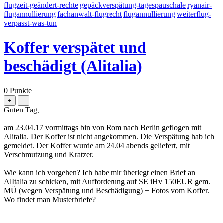
flugzeit-geändert-rechte
gepäckverspätung-tagespauschale
ryanair-
flugannullierung
fachanwalt-flugrecht
flugannullierung
weiterflug-
verpasst-was-tun
Koffer verspätet und
beschädigt (Alitalia)
0
Punkte
Guten Tag,
am 23.04.17 vormittags bin von Rom nach Berlin geflogen mit
Alitalia. Der Koffer ist nicht angekommen. Die Verspätung hab ich
gemeldet. Der Koffer wurde am 24.04 abends geliefert, mit
Verschmutzung und Kratzer.
Wie kann ich vorgehen? Ich habe mir überlegt einen Brief an
AlItalia zu schicken, mit Aufforderung auf SE iHv 150EUR gem.
MÜ (wegen Verspätung und Beschädigung) + Fotos vom Koffer.
Wo findet man Musterbriefe?