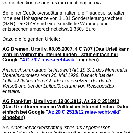
vermeiden konnte oder es ihm nicht möglich war.
Bei einer Gepäckverspätung haften die Fluggesellschaften
mit einer Höhstgrenze von 1.131 Sonderziehungsrechten
(SZR). Die SZR sind eine künstliche Währung und
entsprechen umgerechnet etwa 1.330,- Euro.
Dazu die folgenden Urteile:
AG Bremen, Urteil v. 08.05.2007, 4 C 7/07 (Das Urteil kann
man im Volltext im Internet finden. Dafür einfach bei
Google "
4 C 7/07 reise-recht-wiki
" eigeben)
Anspruchsgrundlage ist insoweit Art. 19 S. 1 des Montrealer
Übereinkommens vom 28. Mai 1999. Danach hat der
Luftfrachtführer den Schaden zu ersetzen, der durch
Verspätung bei der Luftbeförderung von Reisegepäck
entsteht.
AG Frankfurt, Urteil vom 13.06.2013, Az 29 C 2518/12
(Das Urteil kann man im Volltext im Internet finden. Dafür
einfach bei Google "
Az 29 C 2518/12 reise-recht-wiki
"
eingeben)
Bei einer Gepäckverspätung ist es als angemessen
einzustufen, dass die betroffenen Passagiere einen (oder bei