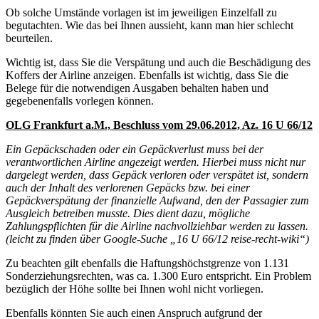
Ob solche Umstände vorlagen ist im jeweiligen Einzelfall zu
begutachten. Wie das bei Ihnen aussieht, kann man hier schlecht
beurteilen.
Wichtig ist, dass Sie die Verspätung und auch die Beschädigung des
Koffers der Airline anzeigen. Ebenfalls ist wichtig, dass Sie die
Belege für die notwendigen Ausgaben behalten haben und
gegebenenfalls vorlegen können.
OLG Frankfurt a.M., Beschluss vom 29.06.2012, Az. 16 U 66/12
Ein Gepäckschaden oder ein Gepäckverlust muss bei der
verantwortlichen Airline angezeigt werden. Hierbei muss nicht nur
dargelegt werden, dass Gepäck verloren oder verspätet ist, sondern
auch der Inhalt des verlorenen Gepäcks bzw. bei einer
Gepäckverspätung der finanzielle Aufwand, den der Passagier zum
Ausgleich betreiben musste. Dies dient dazu, mögliche
Zahlungspflichten für die Airline nachvollziehbar werden zu lassen.
(leicht zu finden über Google-Suche „16 U 66/12 reise-recht-wiki“)
Zu beachten gilt ebenfalls die Haftungshöchstgrenze von 1.131
Sonderziehungsrechten, was ca. 1.300 Euro entspricht. Ein Problem
bezüglich der Höhe sollte bei Ihnen wohl nicht vorliegen.
Ebenfalls könnten Sie auch einen Anspruch aufgrund der