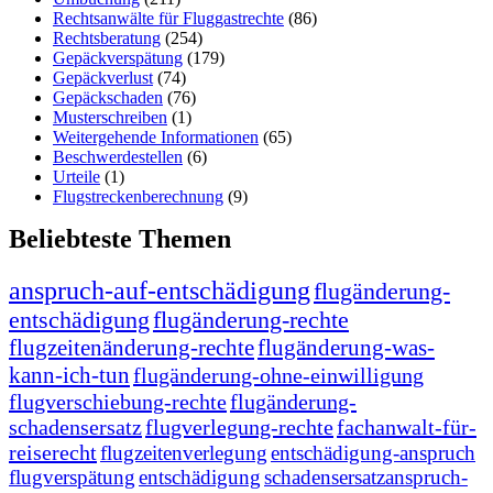
Rechtsanwälte für Fluggastrechte
(86)
Rechtsberatung
(254)
Gepäckverspätung
(179)
Gepäckverlust
(74)
Gepäckschaden
(76)
Musterschreiben
(1)
Weitergehende Informationen
(65)
Beschwerdestellen
(6)
Urteile
(1)
Flugstreckenberechnung
(9)
Beliebteste Themen
anspruch-auf-entschädigung
flugänderung-
entschädigung
flugänderung-rechte
flugzeitenänderung-rechte
flugänderung-was-
kann-ich-tun
flugänderung-ohne-einwilligung
flugverschiebung-rechte
flugänderung-
schadensersatz
flugverlegung-rechte
fachanwalt-für-
reiserecht
flugzeitenverlegung
entschädigung-anspruch
flugverspätung
entschädigung
schadensersatzanspruch-