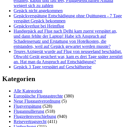
erhalten, kaputt und fast leer, Fluggesellschaften Alitalia
weigert sich zu zahlen
Gepäck nicht angekommen
Gepäckverspätung Entschädigung ohne Quittungen - 7 Tage
verspätet Gepäck bekommen
Gepäckverlust bei Heimflug
Handgepäck auf Flug nach Delhi kam zuerst verspätet an,
und dann fehlte der Laptop! Habe ich Anspruch auf
Schadensersatz und Erstattung von Hotelkosten, die
entstanden, weil auf Gepäck gewartet werden musste?
Teures Arztgerät wurde auf Flug von neuseeland beschädigt.
Obwohl Gerät gesichert war, kam es drei Tage später zerstört
an. Hat man da Anspruch auf Entschädigung?
Gepäck 3 Tage verspätet auf Geschäftsreise
Kategorien
Alle Kategorien
Europäische Fluggastrechte
(380)
Neue Fluggastverordnung
(5)
Flugverspätung
(528)
Flugannullierung
(518)
Flugzeitenverschiebung
(940)
Reisevertragsrecht
(411)
Umbuchung
(211)