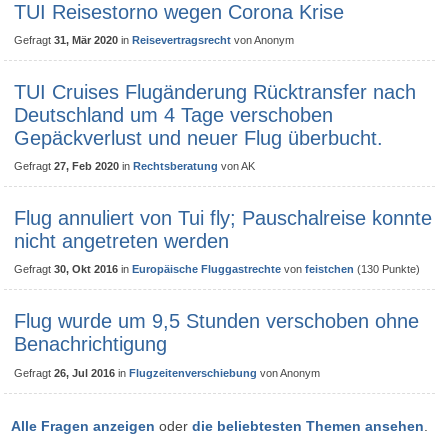
TUI Reisestorno wegen Corona Krise
Gefragt
31, Mär 2020
in
Reisevertragsrecht
von
Anonym
TUI Cruises Flugänderung Rücktransfer nach
Deutschland um 4 Tage verschoben
Gepäckverlust und neuer Flug überbucht.
Gefragt
27, Feb 2020
in
Rechtsberatung
von
AK
Flug annuliert von Tui fly; Pauschalreise konnte
nicht angetreten werden
Gefragt
30, Okt 2016
in
Europäische Fluggastrechte
von
feistchen
(
130
Punkte)
Flug wurde um 9,5 Stunden verschoben ohne
Benachrichtigung
Gefragt
26, Jul 2016
in
Flugzeitenverschiebung
von
Anonym
Alle Fragen anzeigen
oder
die beliebtesten Themen ansehen
.