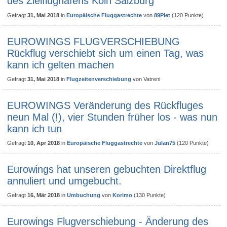
des Zielflughafens Köln Salzburg
Gefragt
31, Mai 2018
in
Europäische Fluggastrechte
von
89Piet
(
120
Punkte)
EUROWINGS FLUGVERSCHIEBUNG
Rückflug verschiebt sich um einen Tag, was
kann ich gelten machen
Gefragt
31, Mai 2018
in
Flugzeitenverschiebung
von
Vatreni
EUROWINGS Veränderung des Rückfluges
neun Mal (!), vier Stunden früher los - was nun
kann ich tun
Gefragt
10, Apr 2018
in
Europäische Fluggastrechte
von
Julan75
(
120
Punkte)
Eurowings hat unseren gebuchten Direktflug
annuliert und umgebucht.
Gefragt
16, Mär 2018
in
Umbuchung
von
Korimo
(
130
Punkte)
Eurowings Flugverschiebung - Änderung des