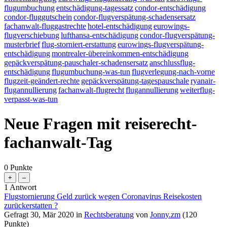
flugumbuchung
entschädigung-tagessatz
condor-entschädigung
condor-fluggutschein
condor-flugverspätung-schadensersatz
fachanwalt-fluggastrechte
hotel-entschädigung
eurowings-
flugverschiebung
lufthansa-entschädigung
condor-flugverspätung-
musterbrief
flug-storniert-erstattung
eurowings-flugverspätung-
entschädigung
montrealer-übereinkommen-entschädigung
gepäckverspätung-pauschaler-schadensersatz
anschlussflug-
entschädigung
flugumbuchung-was-tun
flugverlegung-nach-vorne
flugzeit-geändert-rechte
gepäckverspätung-tagespauschale
ryanair-
flugannullierung
fachanwalt-flugrecht
flugannullierung
weiterflug-
verpasst-was-tun
Neue Fragen mit reiserecht-
fachanwalt-Tag
0
Punkte
1
Antwort
Flugstornierung Geld zurück wegen Coronavirus Reisekosten
zurückerstatten ?
Gefragt
30, Mär 2020
in
Rechtsberatung
von
Jonny.zm
(
120
Punkte)