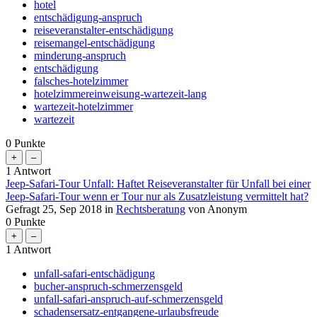
hotel
entschädigung-anspruch
reiseveranstalter-entschädigung
reisemangel-entschädigung
minderung-anspruch
entschädigung
falsches-hotelzimmer
hotelzimmereinweisung-wartezeit-lang
wartezeit-hotelzimmer
wartezeit
0
Punkte
1
Antwort
Jeep-Safari-Tour Unfall: Haftet Reiseveranstalter für Unfall bei einer
Jeep-Safari-Tour wenn er Tour nur als Zusatzleistung vermittelt hat?
Gefragt
25, Sep 2018
in
Rechtsberatung
von
Anonym
0
Punkte
1
Antwort
unfall-safari-entschädigung
bucher-anspruch-schmerzensgeld
unfall-safari-anspruch-auf-schmerzensgeld
schadensersatz-entgangene-urlaubsfreude