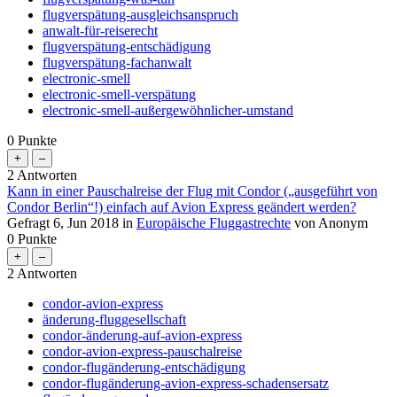
flugverspätung-ausgleichsanspruch
anwalt-für-reiserecht
flugverspätung-entschädigung
flugverspätung-fachanwalt
electronic-smell
electronic-smell-verspätung
electronic-smell-außergewöhnlicher-umstand
0
Punkte
2
Antworten
Kann in einer Pauschalreise der Flug mit Condor („ausgeführt von
Condor Berlin“!) einfach auf Avion Express geändert werden?
Gefragt
6, Jun 2018
in
Europäische Fluggastrechte
von
Anonym
0
Punkte
2
Antworten
condor-avion-express
änderung-fluggesellschaft
condor-änderung-auf-avion-express
condor-avion-express-pauschalreise
condor-flugänderung-entschädigung
condor-flugänderung-avion-express-schadensersatz