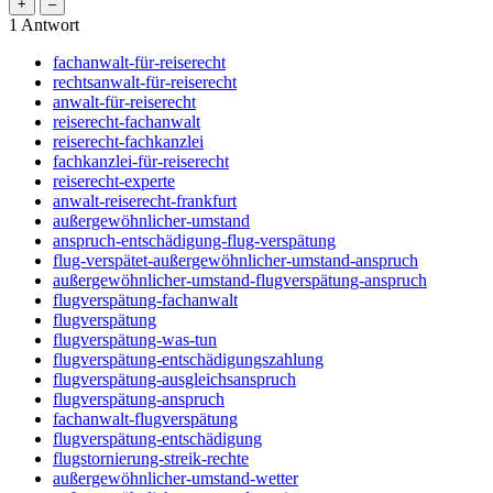
1
Antwort
fachanwalt-für-reiserecht
rechtsanwalt-für-reiserecht
anwalt-für-reiserecht
reiserecht-fachanwalt
reiserecht-fachkanzlei
fachkanzlei-für-reiserecht
reiserecht-experte
anwalt-reiserecht-frankfurt
außergewöhnlicher-umstand
anspruch-entschädigung-flug-verspätung
flug-verspätet-außergewöhnlicher-umstand-anspruch
außergewöhnlicher-umstand-flugverspätung-anspruch
flugverspätung-fachanwalt
flugverspätung
flugverspätung-was-tun
flugverspätung-entschädigungszahlung
flugverspätung-ausgleichsanspruch
flugverspätung-anspruch
fachanwalt-flugverspätung
flugverspätung-entschädigung
flugstornierung-streik-rechte
außergewöhnlicher-umstand-wetter