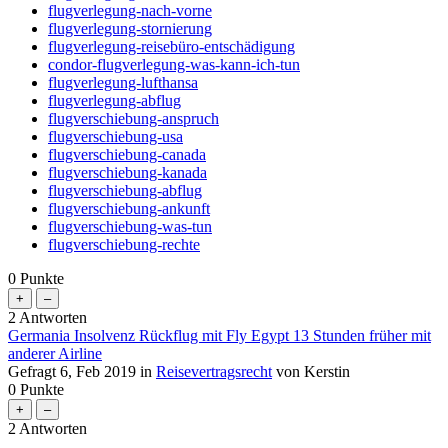
flugverlegung-nach-vorne
flugverlegung-stornierung
flugverlegung-reisebüro-entschädigung
condor-flugverlegung-was-kann-ich-tun
flugverlegung-lufthansa
flugverlegung-abflug
flugverschiebung-anspruch
flugverschiebung-usa
flugverschiebung-canada
flugverschiebung-kanada
flugverschiebung-abflug
flugverschiebung-ankunft
flugverschiebung-was-tun
flugverschiebung-rechte
0
Punkte
2
Antworten
Germania Insolvenz Rückflug mit Fly Egypt 13 Stunden früher mit
anderer Airline
Gefragt
6, Feb 2019
in
Reisevertragsrecht
von
Kerstin
0
Punkte
2
Antworten