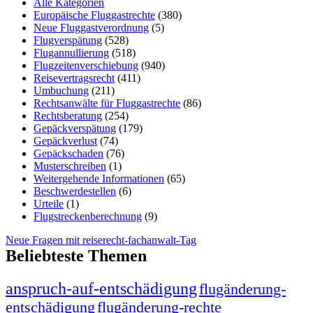
Alle Kategorien
Europäische Fluggastrechte
(380)
Neue Fluggastverordnung
(5)
Flugverspätung
(528)
Flugannullierung
(518)
Flugzeitenverschiebung
(940)
Reisevertragsrecht
(411)
Umbuchung
(211)
Rechtsanwälte für Fluggastrechte
(86)
Rechtsberatung
(254)
Gepäckverspätung
(179)
Gepäckverlust
(74)
Gepäckschaden
(76)
Musterschreiben
(1)
Weitergehende Informationen
(65)
Beschwerdestellen
(6)
Urteile
(1)
Flugstreckenberechnung
(9)
Neue Fragen mit reiserecht-fachanwalt-Tag
Beliebteste Themen
anspruch-auf-entschädigung
flugänderung-
entschädigung
flugänderung-rechte