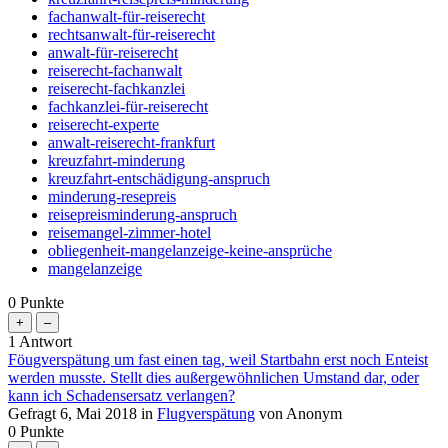
fachanwalt-für-reiserecht
rechtsanwalt-für-reiserecht
anwalt-für-reiserecht
reiserecht-fachanwalt
reiserecht-fachkanzlei
fachkanzlei-für-reiserecht
reiserecht-experte
anwalt-reiserecht-frankfurt
kreuzfahrt-minderung
kreuzfahrt-entschädigung-anspruch
minderung-resepreis
reisepreisminderung-anspruch
reisemangel-zimmer-hotel
obliegenheit-mangelanzeige-keine-ansprüche
mangelanzeige
0
Punkte
1
Antwort
Föugverspätung um fast einen tag, weil Startbahn erst noch Enteist
werden musste. Stellt dies außergewöhnlichen Umstand dar, oder
kann ich Schadensersatz verlangen?
Gefragt
6, Mai 2018
in
Flugverspätung
von
Anonym
0
Punkte