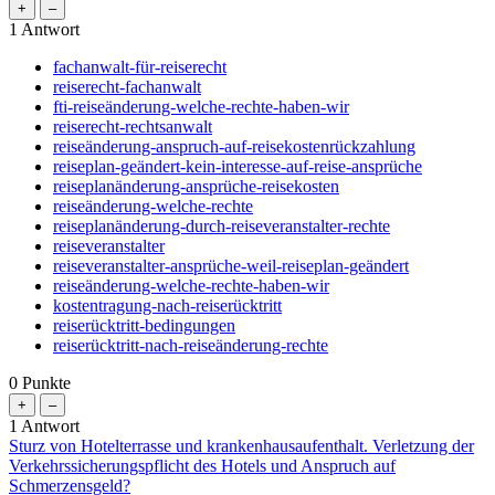
1
Antwort
fachanwalt-für-reiserecht
reiserecht-fachanwalt
fti-reiseänderung-welche-rechte-haben-wir
reiserecht-rechtsanwalt
reiseänderung-anspruch-auf-reisekostenrückzahlung
reiseplan-geändert-kein-interesse-auf-reise-ansprüche
reiseplanänderung-ansprüche-reisekosten
reiseänderung-welche-rechte
reiseplanänderung-durch-reiseveranstalter-rechte
reiseveranstalter
reiseveranstalter-ansprüche-weil-reiseplan-geändert
reiseänderung-welche-rechte-haben-wir
kostentragung-nach-reiserücktritt
reiserücktritt-bedingungen
reiserücktritt-nach-reiseänderung-rechte
0
Punkte
1
Antwort
Sturz von Hotelterrasse und krankenhausaufenthalt. Verletzung der
Verkehrssicherungspflicht des Hotels und Anspruch auf
Schmerzensgeld?