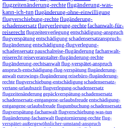
flugzeitenänderung-rechte
flugänderung-was-
kann-ich-tun
flugänderung-ohne-einwilligung
flugverschiebung-rechte
flugänderung-
schadensersatz
flugverlegung-rechte
fachanwalt-für-
reiserecht
flugzeitenverlegung
entschädigung-anspruch
flugverspätung
entschädigung
schadensersatzanspruch-
flugänderung
entschädigung-flugverlegung-
schadensersatz
pauschalreise-flugänderung
fachanwalt-
reiserecht
reiseveranstalter-flugänderung-rechte
flugänderung-rechtsanwalt
flug-verspätet-anspruch
anspruch-entschädigung-flug-verspätung
flugänderung-
anwalt
eurowings-flugänderung
reisebüro-flugänderung-
rechte
flugverschiebung-entschädigung
schadensersatz-
vertane-urlaubszeit
flugverlegung-schadensersatz
flugzeitenänderung
gepäckverspätung-schadensersatz
schadensersatz-entgangene-urlaubsfreude
entschädigung-
entgangene-urlaubsfreude
flugumbuchung-schadensersatz
flugverspätung-fachanwalt
flugverschiebung-was-tun
flugänderung-fachanwalt
flugstornierung-rechte
flug-
verspätet-außergewöhnlicher-umstand-anspruch