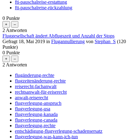
fti-pauschalreise-erstattung
fti-pauschalreise-rückzahlung
0
Punkte
2
Antworten
Fluggesellschaft ändert Abflugszeit und Anzahl der Stops
Gefragt
18, Mai 2019
in
Flugannullierung
von
Stephan_S
(
120
Punkte)
0
Punkte
2
Antworten
flugänderung-rechte
flugzeitenänderung-rechte
reiserecht-fachanwalt
rechtsanwalt-für-reiserecht
anwalt-reiserecht
flugverlegung-anspruch
flugverlegung-usa
flugverlegung-kanada
flugverlegung-canada
flugverlegung-rechte
entschädigung-flugverlegung-schadensersatz
flugverlegung-was-kann-ich-tun