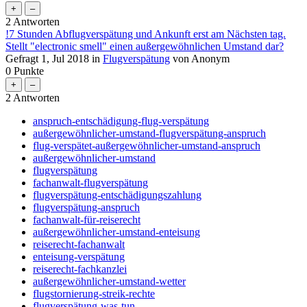
2
Antworten
!7 Stunden Abflugverspätung und Ankunft erst am Nächsten tag.
Stellt "electronic smell" einen außergewöhnlichen Umstand dar?
Gefragt
1, Jul 2018
in
Flugverspätung
von
Anonym
0
Punkte
2
Antworten
anspruch-entschädigung-flug-verspätung
außergewöhnlicher-umstand-flugverspätung-anspruch
flug-verspätet-außergewöhnlicher-umstand-anspruch
außergewöhnlicher-umstand
flugverspätung
fachanwalt-flugverspätung
flugverspätung-entschädigungszahlung
flugverspätung-anspruch
fachanwalt-für-reiserecht
außergewöhnlicher-umstand-enteisung
reiserecht-fachanwalt
enteisung-verspätung
reiserecht-fachkanzlei
außergewöhnlicher-umstand-wetter
flugstornierung-streik-rechte
flugverspätung-was-tun