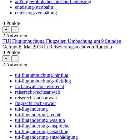
außergewöhnlicher-umstand-enteisung
enteisung-startbahn
enteisung-verspätung
0
Punkte
2
Antworten
TUI Flugumbuchung Flugzeiten Umbuchung um 9 Stunden
Gefragt
6, Mai 2018
in
Reisevertragsrecht
von
Ramona
0
Punkte
2
Antworten
tui-flugumbuchung-hinflug
tui-flugumbuchung-rückflug
fachanwalt-für-reiserecht
reiserecht-rechtsanwalt
reiserecht-fachanwalt
flugrecht-fachanwalt
tui-flugänderung
tui-flugänderung-rechte
tui-flugänderung-was-tun
tui-flugänderung-ansprüche
tui-flugänderung-ersatzflug
tui-flugänderung-entschädigung