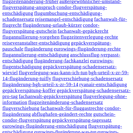
flugzeitenänderung-früher
außergewöhnlicher-umstand-
flugverspätung-anspruch
condor-flugverspätung-
entschädigung
flugumbuchung-entschädigung-
schadensersatz
reisemangel-entschädigung
fachanwalt-für-
flugrecht
flugänderung-urlaub-kürzer
condor-
flugverspätung-gutschein
fachanwalt-gepäckrecht
flugannullierung-vorgehen
flugzeitenverlegung-rechte
reiseveranstalter-entschädigung
gepäckverspätung-
pauschale
flugänderung
eurowings-flugänderung-rechte
flugannulierung-entschädigung
anschlussflug-verpasst-
entschädigung
flugänderung-fachkanzlei
eurowings-
flugentschädigung
gepäckverspätung-schadensersatz-
wieviel
flugverlegung-was-kann-ich-tun
bgh-urteil-x-zr-59-
14-flugänderung-tuifly
flugverschiebung-schadensersatz
flugänderung-bgh-urteil-x-zr-59-14
ryanair-entschädigung
gepäckverspätung-koffer
gepäckverspätung-schadensersatz-
pro-tag
fachanwalt-gepäckverspätung
flugverlegung-ohne-
information
flugzeitenänderung-schadensersatz
flugverschiebung
fachanwalt-für-fluggastrechte
condor-
flugänderung
abflughafen-geändert-rechte
gutschein-
condor-flugverspätung
gepäckverspätung-tagessatz
eurowings-flugänderung-entschädigung
flugverspätung-
entschädigung
eurowings-flugänderung-was-tun
eurowings-