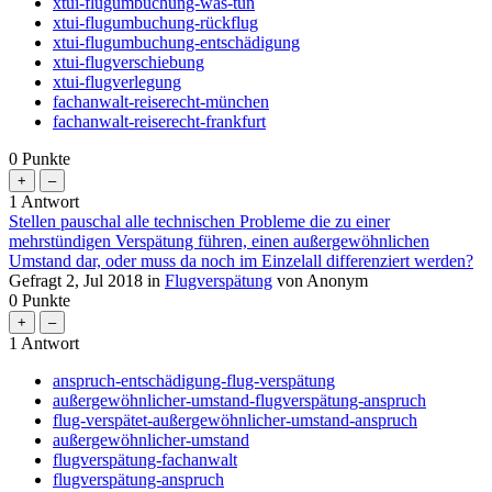
xtui-flugumbuchung-was-tun
xtui-flugumbuchung-rückflug
xtui-flugumbuchung-entschädigung
xtui-flugverschiebung
xtui-flugverlegung
fachanwalt-reiserecht-münchen
fachanwalt-reiserecht-frankfurt
0
Punkte
1
Antwort
Stellen pauschal alle technischen Probleme die zu einer
mehrstündigen Verspätung führen, einen außergewöhnlichen
Umstand dar, oder muss da noch im Einzelall differenziert werden?
Gefragt
2, Jul 2018
in
Flugverspätung
von
Anonym
0
Punkte
1
Antwort
anspruch-entschädigung-flug-verspätung
außergewöhnlicher-umstand-flugverspätung-anspruch
flug-verspätet-außergewöhnlicher-umstand-anspruch
außergewöhnlicher-umstand
flugverspätung-fachanwalt
flugverspätung-anspruch