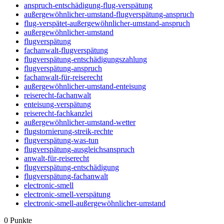
anspruch-entschädigung-flug-verspätung
außergewöhnlicher-umstand-flugverspätung-anspruch
flug-verspätet-außergewöhnlicher-umstand-anspruch
außergewöhnlicher-umstand
flugverspätung
fachanwalt-flugverspätung
flugverspätung-entschädigungszahlung
flugverspätung-anspruch
fachanwalt-für-reiserecht
außergewöhnlicher-umstand-enteisung
reiserecht-fachanwalt
enteisung-verspätung
reiserecht-fachkanzlei
außergewöhnlicher-umstand-wetter
flugstornierung-streik-rechte
flugverspätung-was-tun
flugverspätung-ausgleichsanspruch
anwalt-für-reiserecht
flugverspätung-entschädigung
flugverspätung-fachanwalt
electronic-smell
electronic-smell-verspätung
electronic-smell-außergewöhnlicher-umstand
0
Punkte