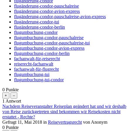
flugänderung-condor
flugänderung-condor-pauschalreise
flugänderung-condor-avion-express
flugänderung-condor-pauschalreise-avion-express
flugänderung-condor-tui
flugänderung-condor-berlin
flugumbuchung-condor
flugumbuchung-condor-pauschalreise
flugumbuchung-condor-pauschalreise-tui
flugumbuchung-condor-avion-express
flugumbuchung-condor-berlin
fachanwalt-für-reiserecht
reiserecht-fachanwalt
fachanwalt-für-flugrecht
flugumbuchung-tui
flugumbuchung-tui-condor
0
Punkte
1
Antwort
Nachdem Reiseveranstalter Reiseplan geändert hat und wir deshalb
von Reise zurückgetreten sind bekommen wir Reisekosten nicht
erstattet - Rechte?
Gefragt
11, Mai 2018
in
Reisevertragsrecht
von
Anonym
0
Punkte