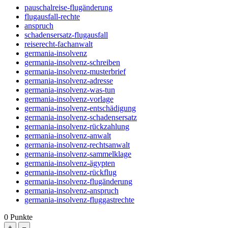
pauschalreise-flugänderung
flugausfall-rechte
anspruch
schadensersatz-flugausfall
reiserecht-fachanwalt
germania-insolvenz
germania-insolvenz-schreiben
germania-insolvenz-musterbrief
germania-insolvenz-adresse
germania-insolvenz-was-tun
germania-insolvenz-vorlage
germania-insolvenz-entschädigung
germania-insolvenz-schadensersatz
germania-insolvenz-rückzahlung
germania-insolvenz-anwalt
germania-insolvenz-rechtsanwalt
germania-insolvenz-sammelklage
germania-insolvenz-ägypten
germania-insolvenz-rückflug
germania-insolvenz-flugänderung
germania-insolvenz-anspruch
germania-insolvenz-fluggastrechte
0
Punkte