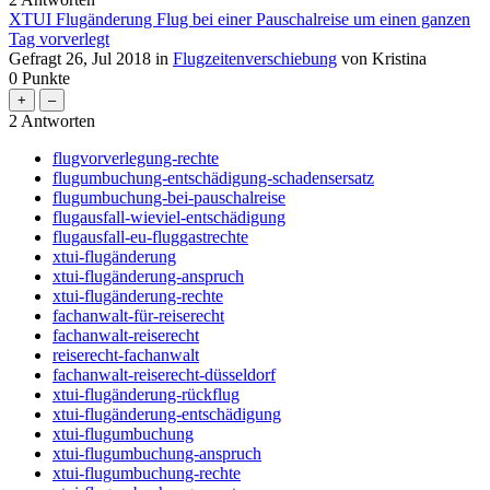
XTUI Flugänderung Flug bei einer Pauschalreise um einen ganzen
Tag vorverlegt
Gefragt
26, Jul 2018
in
Flugzeitenverschiebung
von
Kristina
0
Punkte
2
Antworten
flugvorverlegung-rechte
flugumbuchung-entschädigung-schadensersatz
flugumbuchung-bei-pauschalreise
flugausfall-wieviel-entschädigung
flugausfall-eu-fluggastrechte
xtui-flugänderung
xtui-flugänderung-anspruch
xtui-flugänderung-rechte
fachanwalt-für-reiserecht
fachanwalt-reiserecht
reiserecht-fachanwalt
fachanwalt-reiserecht-düsseldorf
xtui-flugänderung-rückflug
xtui-flugänderung-entschädigung
xtui-flugumbuchung
xtui-flugumbuchung-anspruch
xtui-flugumbuchung-rechte