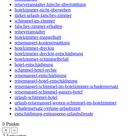
reiseveranstalter-falsche-übermittlung
hotelzimmer-nicht-übergeben
türkei-urlaub-falsches-zimmer
schimmel-im-zimmer
falsches-zimmer-erhalten
reiseveranstalter
hotelzimmer-mangelhaft
reisemangel-kostenerstattung
hotelzimmer-dreckig
hotelzimmer-dreckig-entschädigung
hotelzimmer-schimmelbefall
hotel-entschädigung
schimmel-hotel-rechte
reisemangel-entschädigung
reisemangel-hotel-entschädigung
reisemangel-schimmel-im-hotelzimmer-schadensersatz
reisemangel-schimmel-ganzes-hotel
urlaub-schimmel-hotel
urlaub-reisemangel-wegen-schimmel-im-hotelzimmer
schadensersatz-vertane-urlaubszeit
entschädigung-entgangene-urlaubsfreude
0
Punkte
2
Antworten