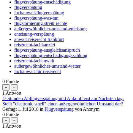
flugverspätung-entschädigung
flugverspätung
fachanwalt-flugverspätung
flugverspätung-was-tun
flugstornierung-streik-rechte
außergewöhnlicher-umstand-enteisung
enteisung-verspätung
anwalt-reiserecht-frankfurt
reiserecht-fachkanzlei
flugverspätung-ausgleichsanspruch
flugverspätung-entschädigungszahlung
reiserecht-fachanwalt
außergewöhnlicher-umstand-wetter
fachanwalt-für-reiserecht
0
Punkte
1
Antwort
!7 Stunden Abflugverspätung und Ankunft erst am Nächsten tag.
Stellt "electronic smell" einen außergewöhnlichen Umstand dar?
Gefragt
1, Jul 2018
in
Flugverspätung
von
Anonym
0
Punkte
1
Antwort