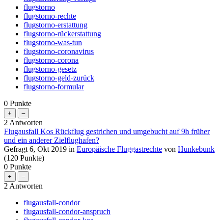
flugstorno
flugstorno-rechte
flugstorno-erstattung
flugstorno-rückerstattung
flugstorno-was-tun
flugstorno-coronavirus
flugstorno-corona
flugstorno-gesetz
flugstorno-geld-zurück
flugstorno-formular
0
Punkte
2
Antworten
Flugausfall Kos Rückflug gestrichen und umgebucht auf 9h früher
und ein anderer Zielflughafen?
Gefragt
6, Okt 2019
in
Europäische Fluggastrechte
von
Hunkebunk
(
120
Punkte)
0
Punkte
2
Antworten
flugausfall-condor
flugausfall-condor-anspruch