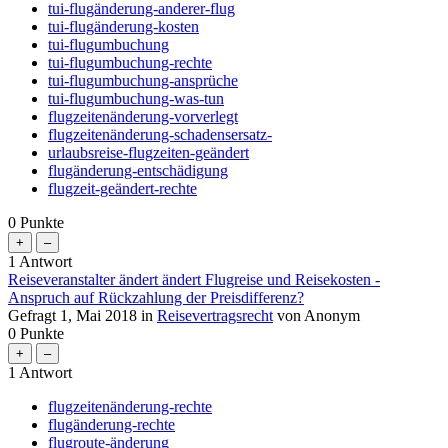
tui-flugänderung-anderer-flug
tui-flugänderung-kosten
tui-flugumbuchung
tui-flugumbuchung-rechte
tui-flugumbuchung-ansprüche
tui-flugumbuchung-was-tun
flugzeitenänderung-vorverlegt
flugzeitenänderung-schadensersatz-
urlaubsreise-flugzeiten-geändert
flugänderung-entschädigung
flugzeit-geändert-rechte
0
Punkte
1
Antwort
Reiseveranstalter ändert ändert Flugreise und Reisekosten -
Anspruch auf Rückzahlung der Preisdifferenz?
Gefragt
1, Mai 2018
in
Reisevertragsrecht
von
Anonym
0
Punkte
1
Antwort
flugzeitenänderung-rechte
flugänderung-rechte
flugroute-änderung