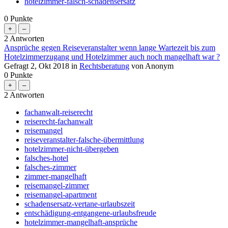
hotelzimmer-falsch-schadensersatz
0
Punkte
2
Antworten
Ansprüche gegen Reiseveranstalter wenn lange Wartezeit bis zum
Hotelzimmerzugang und Hotelzimmer auch noch mangelhaft war ?
Gefragt
2, Okt 2018
in
Rechtsberatung
von
Anonym
0
Punkte
2
Antworten
fachanwalt-reiserecht
reiserecht-fachanwalt
reisemangel
reiseveranstalter-falsche-übermittlung
hotelzimmer-nicht-übergeben
falsches-hotel
falsches-zimmer
zimmer-mangelhaft
reisemangel-zimmer
reisemangel-apartment
schadensersatz-vertane-urlaubszeit
entschädigung-entgangene-urlaubsfreude
hotelzimmer-mangelhaft-ansprüche