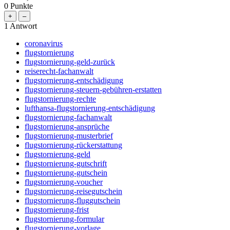
0
Punkte
1
Antwort
coronavirus
flugstornierung
flugstornierung-geld-zurück
reiserecht-fachanwalt
flugstornierung-entschädigung
flugstornierung-steuern-gebühren-erstatten
flugstornierung-rechte
lufthansa-flugstornierung-entschädigung
flugstornierung-fachanwalt
flugstornierung-ansprüche
flugstornierung-musterbrief
flugstornierung-rückerstattung
flugstornierung-geld
flugstornierung-gutschrift
flugstornierung-gutschein
flugstornierung-voucher
flugstornierung-reisegutschein
flugstornierung-fluggutschein
flugstornierung-frist
flugstornierung-formular
flugstornierung-vorlage