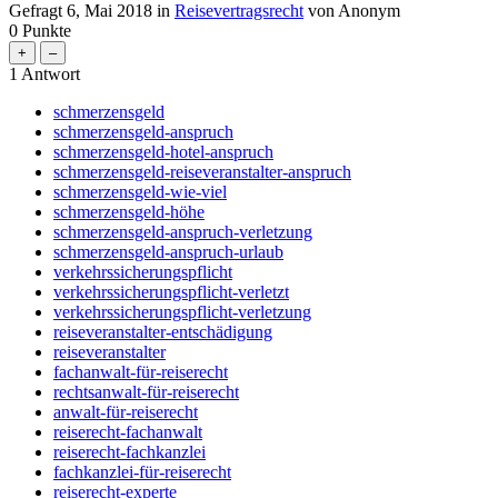
Gefragt
6, Mai 2018
in
Reisevertragsrecht
von
Anonym
0
Punkte
1
Antwort
schmerzensgeld
schmerzensgeld-anspruch
schmerzensgeld-hotel-anspruch
schmerzensgeld-reiseveranstalter-anspruch
schmerzensgeld-wie-viel
schmerzensgeld-höhe
schmerzensgeld-anspruch-verletzung
schmerzensgeld-anspruch-urlaub
verkehrssicherungspflicht
verkehrssicherungspflicht-verletzt
verkehrssicherungspflicht-verletzung
reiseveranstalter-entschädigung
reiseveranstalter
fachanwalt-für-reiserecht
rechtsanwalt-für-reiserecht
anwalt-für-reiserecht
reiserecht-fachanwalt
reiserecht-fachkanzlei
fachkanzlei-für-reiserecht
reiserecht-experte