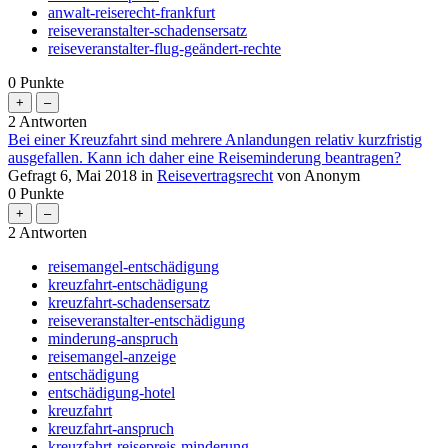
anwalt-reiserecht-frankfurt
reiseveranstalter-schadensersatz
reiseveranstalter-flug-geändert-rechte
0
Punkte
2
Antworten
Bei einer Kreuzfahrt sind mehrere Anlandungen relativ kurzfristig
ausgefallen. Kann ich daher eine Reiseminderung beantragen?
Gefragt
6, Mai 2018
in
Reisevertragsrecht
von
Anonym
0
Punkte
2
Antworten
reisemangel-entschädigung
kreuzfahrt-entschädigung
kreuzfahrt-schadensersatz
reiseveranstalter-entschädigung
minderung-anspruch
reisemangel-anzeige
entschädigung
entschädigung-hotel
kreuzfahrt
kreuzfahrt-anspruch
kreuzfahrt-reisepreis-minderung