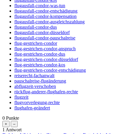
flugausfall-condor-kos
flugausfall-condor-was-tun
flugausfall-condor-entschädigung
flugausfall-condor-kompensation
flugausfall-condor-ausgleichszahlung
flugausfall-condor-dus
flugausfall-condor-düsseldorf
flugausfall-condor-pauschalreise
flug-gestrichen-condor
flug-gestrichen-condor-anspruch
flug-gestrichen-condor-dus
flug-gestrichen-condor-düsseldorf
flug-gestrichen-condor-kos
flug-gestrichen-condor-entschädigung
reiserecht-fachanwalt
pauschalreise-flugänderung
abflugzeit-verschoben
rückflug-anderer-flughafen-rechte
flugzeit
flugvorverlegung-rechte
flughafen-geändert
0
Punkte
1
Antwort