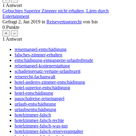
1
Antwort
Gebuchtes Superior Zimmer nicht erhalten, Lärm durch
Entertainment
Gefragt
2, Jan 2019
in
Reisevertragsrecht
von
Isis
0
Punkte
1
Antwort
reisemangel-entschädigung
falsches-zimmer-erhalten
entschädigung-entgangene-urlaubsfreude
reisemangel-kostenerstattung
schadensersatz-vertane-urlaubszeit
reiserecht-fachanwalt
hotel-anderes-zimmer-entschädigung
hotel-superior-entschädigung
hotel-entschädigung
pauschalreise-reisemangel
urlaub-entschädigung
urlaubsentschädigung
hotelzimmer-falsch
hotelzimmer-falsch-rechte
hotelzimmer-falsch-was-tun
hotelzimmer-falsch-reiseveranstalter