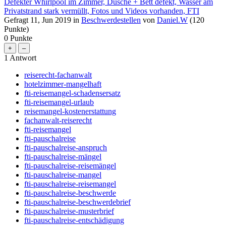
Defekter Whirlpool im Zimmer, Dusche + Bett defekt, Wasser am
Privatstrand stark vermüllt, Fotos und Videos vorhanden, FTI
Gefragt
11, Jun 2019
in
Beschwerdestellen
von
Daniel.W
(
120
Punkte)
0
Punkte
1
Antwort
reiserecht-fachanwalt
hotelzimmer-mangelhaft
fti-reisemangel-schadensersatz
fti-reisemangel-urlaub
reisemangel-kostenerstattung
fachanwalt-reiserecht
fti-reisemangel
fti-pauschalreise
fti-pauschalreise-anspruch
fti-pauschalreise-mängel
fti-pauschalreise-reisemängel
fti-pauschalreise-mangel
fti-pauschalreise-reisemangel
fti-pauschalreise-beschwerde
fti-pauschalreise-beschwerdebrief
fti-pauschalreise-musterbrief
fti-pauschalreise-entschädigung