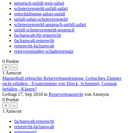
anspruch-unfall-jeep-safari
schmerzensgeld-unfall-safari
entschädigung-safari-unfall
unfall-safari-schmerzensgeld
schmerzensgeld-anspruch-unfall-safari
unfall-schmerzensgeld-anspruch
fachanwalt-für-reiserecht
fachanwalt-reiserecht
reiserecht-fachanwalt
reiseveranstalter-schadensersatz
0
Punkte
1
Antwort
Mangelhaft erbrachte Reisevertragsleistung: Gebuchtes Zimmer
nicht erhalten - Ersatzzimmer von Dreck, Schimmel, Gestank
befallen - Klagen?
Gefragt
17, Sep 2018
in
Reisevertragsrecht
von
Anonym
0
Punkte
1
Antwort
fachanwalt-reiserecht
reiserecht-fachanwalt
reisemangel