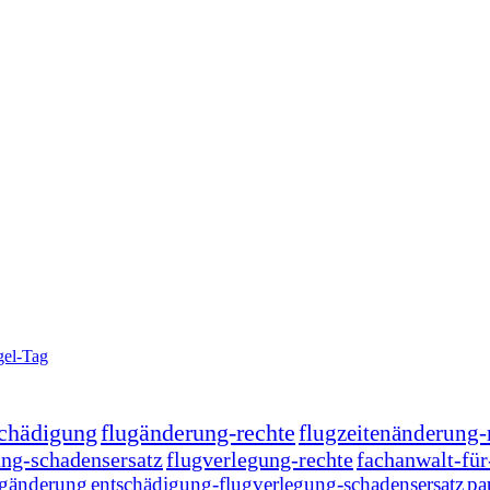
gel-Tag
schädigung
flugänderung-rechte
flugzeitenänderung-
ung-schadensersatz
flugverlegung-rechte
fachanwalt-für
ugänderung
entschädigung-flugverlegung-schadensersatz
pa