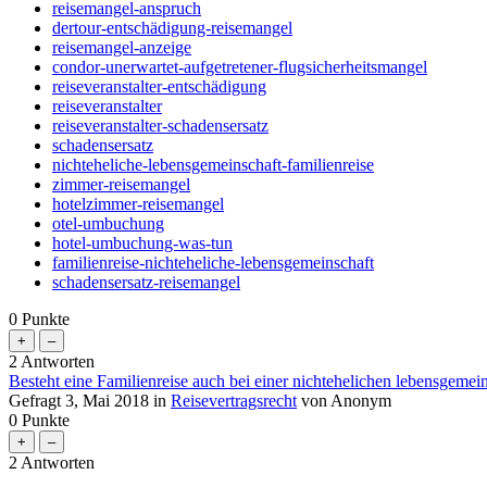
reisemangel-anspruch
dertour-entschädigung-reisemangel
reisemangel-anzeige
condor-unerwartet-aufgetretener-flugsicherheitsmangel
reiseveranstalter-entschädigung
reiseveranstalter
reiseveranstalter-schadensersatz
schadensersatz
nichteheliche-lebensgemeinschaft-familienreise
zimmer-reisemangel
hotelzimmer-reisemangel
otel-umbuchung
hotel-umbuchung-was-tun
familienreise-nichteheliche-lebensgemeinschaft
schadensersatz-reisemangel
0
Punkte
2
Antworten
Besteht eine Familienreise auch bei einer nichtehelichen lebensgemei
Gefragt
3, Mai 2018
in
Reisevertragsrecht
von
Anonym
0
Punkte
2
Antworten