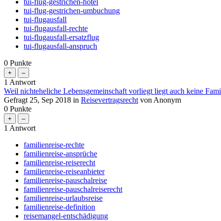
tui-flug-gestrichen-hotel
tui-flug-gestrichen-umbuchung
tui-flugausfall
tui-flugausfall-rechte
tui-flugausfall-ersatzflug
tui-flugausfall-anspruch
0
Punkte
1
Antwort
Weil nichteheliche Lebensgemeinschaft vorliegt liegt auch keine Fami
Gefragt
25, Sep 2018
in
Reisevertragsrecht
von
Anonym
0
Punkte
1
Antwort
familienreise-rechte
familienreise-ansprüche
familienreise-reiserecht
familienreise-reiseanbieter
familienreise-pauschalreise
familienreise-pauschalreiserecht
familienreise-urlaubsreise
familienreise-definition
reisemangel-entschädigung