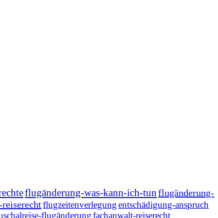
rechte
flugänderung-was-kann-ich-tun
flugänderung-
-reiserecht
flugzeitenverlegung
entschädigung-anspruch
uschalreise-flugänderung
fachanwalt-reiserecht