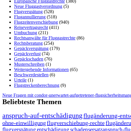
Europäische Fluggastrechte
(380)
Neue Fluggastverordnung
(5)
Flugverspätung
(528)
Flugannullierung
(518)
Flugzeitenverschiebung
(940)
Reisevertragsrecht
(411)
Umbuchung
(211)
Rechtsanwälte für Fluggastrechte
(86)
Rechtsberatung
(254)
Gepäckverspätung
(179)
Gepäckverlust
(74)
Gepäckschaden
(76)
Musterschreiben
(1)
Weitergehende Informationen
(65)
Beschwerdestellen
(6)
Urteile
(1)
Flugstreckenberechnung
(9)
Neue Fragen mit condor-unerwartet-aufgetretener-flugsicherheitsman
Beliebteste Themen
anspruch-auf-entschädigung
flugänderung-ent
ohne-einwilligung
flugverschiebung-rechte
flugänder
flugverspätung
entschädigung
schadensersatzanspruch-fl