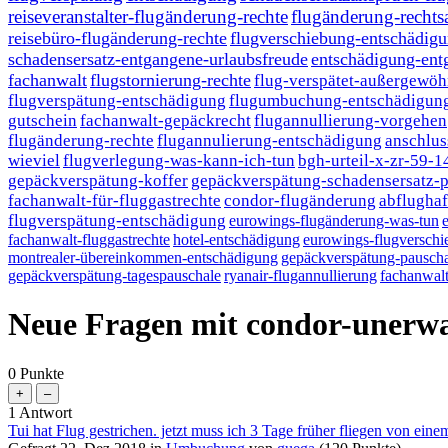
reiseveranstalter-flugänderung-rechte
flugänderung-rechts
reisebüro-flugänderung-rechte
flugverschiebung-entschädig
schadensersatz-entgangene-urlaubsfreude
entschädigung-ent
fachanwalt
flugstornierung-rechte
flug-verspätet-außergewöh
flugverspätung-entschädigung
flugumbuchung-entschädigung
gutschein
fachanwalt-gepäckrecht
flugannullierung-vorgehen
flugänderung-rechte
flugannulierung-entschädigung
anschlus
wieviel
flugverlegung-was-kann-ich-tun
bgh-urteil-x-zr-59-1
gepäckverspätung-koffer
gepäckverspätung-schadensersatz-p
fachanwalt-für-fluggastrechte
condor-flugänderung
abflughaf
flugverspätung-entschädigung
eurowings-flugänderung-was-tun
fachanwalt-fluggastrechte
hotel-entschädigung
eurowings-flugversch
montrealer-übereinkommen-entschädigung
gepäckverspätung-pauscha
gepäckverspätung-tagespauschale
ryanair-flugannullierung
fachanwalt
Neue Fragen mit condor-unerwar
0
Punkte
1
Antwort
Tui hat Flug gestrichen. jetzt muss ich 3 Tage früher fliegen von ei