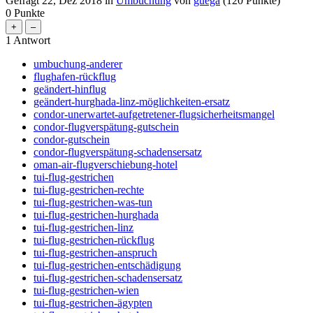
Gefragt
22, Dez 2018
in
Umbuchung
von
guega
(
120
Punkte)
0
Punkte
1
Antwort
umbuchung-anderer
flughafen-rückflug
geändert-hinflug
geändert-hurghada-linz-möglichkeiten-ersatz
condor-unerwartet-aufgetretener-flugsicherheitsmangel
condor-flugverspätung-gutschein
condor-gutschein
condor-flugverspätung-schadensersatz
oman-air-flugverschiebung-hotel
tui-flug-gestrichen
tui-flug-gestrichen-rechte
tui-flug-gestrichen-was-tun
tui-flug-gestrichen-hurghada
tui-flug-gestrichen-linz
tui-flug-gestrichen-rückflug
tui-flug-gestrichen-anspruch
tui-flug-gestrichen-entschädigung
tui-flug-gestrichen-schadensersatz
tui-flug-gestrichen-wien
tui-flug-gestrichen-ägypten