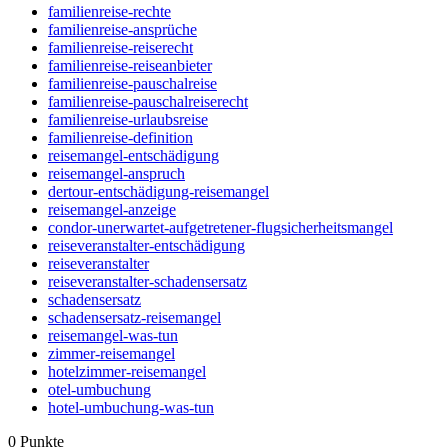
familienreise-rechte
familienreise-ansprüche
familienreise-reiserecht
familienreise-reiseanbieter
familienreise-pauschalreise
familienreise-pauschalreiserecht
familienreise-urlaubsreise
familienreise-definition
reisemangel-entschädigung
reisemangel-anspruch
dertour-entschädigung-reisemangel
reisemangel-anzeige
condor-unerwartet-aufgetretener-flugsicherheitsmangel
reiseveranstalter-entschädigung
reiseveranstalter
reiseveranstalter-schadensersatz
schadensersatz
schadensersatz-reisemangel
reisemangel-was-tun
zimmer-reisemangel
hotelzimmer-reisemangel
otel-umbuchung
hotel-umbuchung-was-tun
0
Punkte