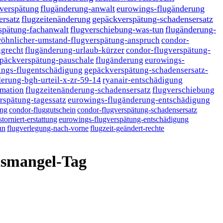
-verspätung
flugänderung-anwalt
eurowings-flugänderung
ersatz
flugzeitenänderung
gepäckverspätung-schadensersatz
spätung-fachanwalt
flugverschiebung-was-tun
flugänderung-
öhnlicher-umstand-flugverspätung-anspruch
condor-
ugrecht
flugänderung-urlaub-kürzer
condor-flugverspätung-
päckverspätung-pauschale
flugänderung
eurowings-
ings-flugentschädigung
gepäckverspätung-schadensersatz-
erung-bgh-urteil-x-zr-59-14
ryanair-entschädigung
rmation
flugzeitenänderung-schadensersatz
flugverschiebung
rspätung-tagessatz
eurowings-flugänderung-entschädigung
ung
condor-fluggutschein
condor-flugverspätung-schadensersatz
storniert-erstattung
eurowings-flugverspätung-entschädigung
un
flugverlegung-nach-vorne
flugzeit-geändert-rechte
itsmangel-Tag