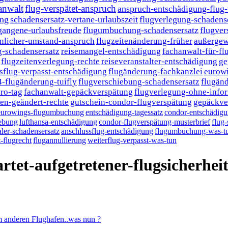
anwalt
flug-verspätet-anspruch
anspruch-entschädigung-flug
ung
schadensersatz-vertane-urlaubszeit
flugverlegung-schadens
gangene-urlaubsfreude
flugumbuchung-schadensersatz
flugver
nlicher-umstand-anspruch
flugzeitenänderung-früher
außergew
-schadensersatz
reisemangel-entschädigung
fachanwalt-für-fl
flugzeitenverlegung-rechte
reiseveranstalter-entschädigung
ge
sflug-verpasst-entschädigung
flugänderung-fachkanzlei
eurow
4-flugänderung-tuifly
flugverschiebung-schadensersatz
flugänd
ro-tag
fachanwalt-gepäckverspätung
flugverlegung-ohne-info
en-geändert-rechte
gutschein-condor-flugverspätung
gepäckve
eurowings-flugumbuchung
entschädigung-tagessatz
condor-entschädig
iebung
lufthansa-entschädigung
condor-flugverspätung-musterbrief
flug-
ler-schadensersatz
anschlussflug-entschädigung
flugumbuchung-was-t
-flugrecht
flugannullierung
weiterflug-verpasst-was-tun
tet-aufgetretener-flugsicherhe
nem anderen Flughafen..was nun ?